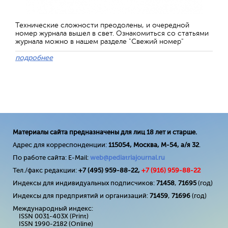
Технические сложности преодолены, и очередной
номер журнала вышел в свет. Ознакомиться со статьями
журнала можно в нашем разделе "Свежий номер"
подробнее
Материалы сайта предназначены для лиц 18 лет и старше.
Адрес для корреспонденции:
115054, Москва, М-54, а/я 32
.
По работе сайта: E-Mail:
web@pediatriajournal.ru
Тел./факс редакции:
+7 (495) 959-88-22,
+7 (
916
) 959-88-22
Индексы для индивидуальных подписчиков:
71458
,
71695
(год)
Индексы для предприятий и организаций:
71459
,
71696
(год)
Международный индекс:
ISSN 0031-403X (Print)
ISSN 1990-2182 (Online)