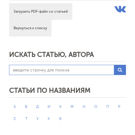
Загрузить PDF-файл со статьей
Вернуться к списку
ИСКАТЬ СТАТЬЮ, АВТОРА
СТАТЬИ ПО НАЗВАНИЯМ
А
В
Д
И
К
М
Н
О
П
Р
С
Т
У
Х
Э