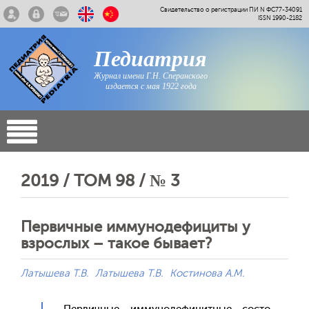
Свидетельство о регистрации ПИ N ФС77-34091
ISSN 1990-2182
Педиатрия
Журнал имени Г.Н. Сперанского
издается с мая 1922 года
2019 / ТОМ 98 / № 3
Первичные иммунодефициты у
взрослых – такое бывает?
Латышева Т.В.
Латышева Т.В.
Костинова А.М.