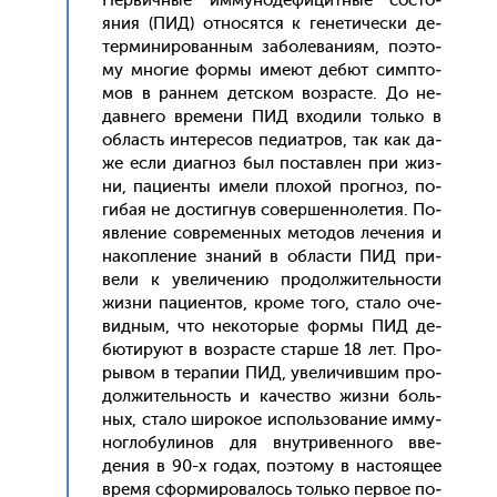
Пер­вичные им­му­ноде­фицит­ные сос­то­
яния (ПИД) от­но­сят­ся к ге­нети­чес­ки де­
тер­ми­ниро­ван­ным за­боле­вани­ям, по­это­
му мно­гие фор­мы име­ют де­бют сим­пто­
мов в ран­нем дет­ском воз­расте. До не­
дав­не­го вре­мени ПИД вхо­дили толь­ко в
об­ласть ин­те­ресов пе­ди­ат­ров, так как да­
же ес­ли ди­аг­ноз был пос­тавлен при жиз­
ни, па­ци­ен­ты име­ли пло­хой прог­ноз, по­
гибая не дос­тигнув со­вер­шенно­летия. По­
яв­ле­ние сов­ре­мен­ных ме­тодов ле­чения и
на­коп­ле­ние зна­ний в об­ласти ПИД при­
вели к уве­личе­нию про­дол­жи­тель­нос­ти
жиз­ни па­ци­ен­тов, кро­ме то­го, ста­ло оче­
вид­ным, что не­кото­рые фор­мы ПИД де­
бюти­ру­ют в воз­расте стар­ше 18 лет. Про­
рывом в те­рапии ПИД, уве­личив­шим про­
дол­жи­тель­ность и ка­чес­тво жиз­ни боль­
ных, ста­ло ши­рокое ис­поль­зо­вание им­му­
ног­ло­були­нов для внут­ри­вен­но­го вве­
дения в 90-х го­дах, по­это­му в нас­то­ящее
вре­мя сфор­ми­рова­лось толь­ко пер­вое по­