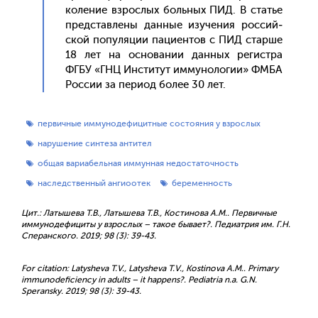
коле­ние взрос­лых боль­ных ПИД. В статье
пред­став­ле­ны дан­ные изу­чения рос­сий­
ской по­пуля­ции па­ци­ен­тов с ПИД стар­ше
18 лет на ос­но­вании дан­ных ре­гис­тра
ФГБУ «ГНЦ Ин­сти­тут им­му­ноло­гии» ФМБА
Рос­сии за пе­ри­од бо­лее 30 лет.
первичные иммунодефицитные состояния у взрослых
нарушение синтеза антител
общая вариабельная иммунная недостаточность
наследственный ангиоотек
беременность
Цит.: Латышева Т.В., Латышева Т.В., Костинова А.М.. Первичные
иммунодефициты у взрослых – такое бывает?. Педиатрия им. Г.Н.
Сперанского. 2019; 98 (3): 39-43.
For citation: Latysheva Т.V., Latysheva Т.V., Kostinova А.М.. Primary
immunodeficiency in adults – it happens?. Pediatria n.a. G.N.
Speransky. 2019; 98 (3): 39-43.