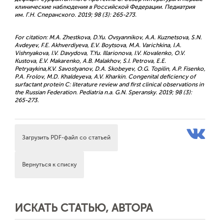
клинические наблюдения в Российской Федерации. Педиатрия
им. Г.Н. Сперанского. 2019; 98 (3): 265-273.
For citation: M.A. Zhestkova, D.Yu. Ovsyannikov, A.A. Kuznetsova, S.N.
Avdeyev, F.E. Akhverdiyeva, E.V. Boytsova, M.A. Varichkina, I.A.
Vishnyakova, I.V. Davydova, T.Yu. Illarionova, I.V. Kovalenko, O.V.
Kustova, E.V. Makarenko, A.B. Malakhov, S.I. Petrova, E.E.
Petryaykina,K.V. Savostyanov, D.A. Skobeyev, O.G. Topilin, A.P. Fisenko,
P.A. Frolov, M.D. Khaldeyeva, A.V. Kharkin. Congenital deficiency of
surfactant protein C: literature review and first clinical observations in
the Russian Federation. Pediatria n.a. G.N. Speransky. 2019; 98 (3):
265-273.
Загрузить PDF-файл со статьей
Вернуться к списку
ИСКАТЬ СТАТЬЮ, АВТОРА