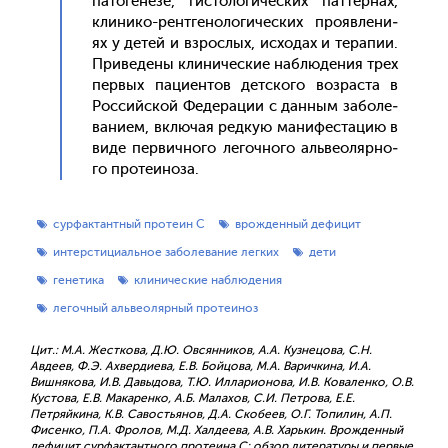
па­тоге­незе, гис­то­логи­чес­ких пат­тернах,
кли­нико-рен­тге­ноло­гичес­ких про­яв­ле­ни­
ях у де­тей и взрос­лых, ис­хо­дах и те­рапии.
При­веде­ны кли­ничес­кие наб­лю­дения трех
пер­вых па­ци­ен­тов дет­ско­го воз­раста в
Рос­сий­ской Фе­дера­ции с дан­ным за­боле­
вани­ем, вклю­чая ред­кую ма­нифес­та­цию в
ви­де пер­вично­го ле­гоч­но­го аль­ве­оляр­но­
го про­те­ино­за.
сурфактантный протеин С
врожденный дефицит
интерстициальное заболевание легких
дети
генетика
клинические наблюдения
легочный альвеолярный протеиноз
Цит.: М.А. Жесткова, Д.Ю. Овсянников, А.А. Кузнецова, С.Н.
Авдеев, Ф.Э. Ахвердиева, Е.В. Бойцова, М.А. Варичкина, И.А.
Вишнякова, И.В. Давыдова, Т.Ю. Илларионова, И.В. Коваленко, О.В.
Кустова, Е.В. Макаренко, А.Б. Малахов, С.И. Петрова, Е.Е.
Петряйкина, К.В. Савостьянов, Д.А. Скобеев, О.Г. Топилин, А.П.
Фисенко, П.А. Фролов, М.Д. Халдеева, А.В. Харькин. Врожденный
дефицит сурфактантного протеина С: обзор литературы и первые