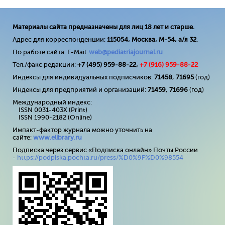
Материалы сайта предназначены для лиц 18 лет и старше.
Адрес для корреспонденции:
115054, Москва, М-54, а/я 32
.
По работе сайта: E-Mail:
web@pediatriajournal.ru
Тел./факс редакции:
+7 (495) 959-88-22,
+7 (
916
) 959-88-22
Индексы для индивидуальных подписчиков:
71458
,
71695
(год)
Индексы для предприятий и организаций:
71459
,
71696
(год)
Международный индекс:
ISSN 0031-403X (Print)
ISSN 1990-2182 (Online)
Импакт-фактор журнала можно уточнить на
сайте:
www
.
elibrary
.
ru
Подписка через сервис «Подписка онлайн» Почты России
-
https://podpiska.pochta.ru/press/%D0%9F%D0%98554