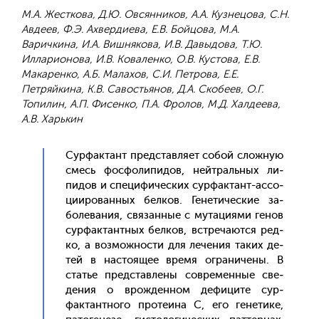
М.А. Жесткова, Д.Ю. Овсянников, А.А. Кузнецова, С.Н.
Авдеев, Ф.Э. Ахвердиева, Е.В. Бойцова, М.А.
Варичкина, И.А. Вишнякова, И.В. Давыдова, Т.Ю.
Илларионова, И.В. Коваленко, О.В. Кустова, Е.В.
Макаренко, А.Б. Малахов, С.И. Петрова, Е.Е.
Петряйкина, К.В. Савостьянов, Д.А. Скобеев, О.Г.
Топилин, А.П. Фисенко, П.А. Фролов, М.Д. Халдеева,
А.В. Харькин
Сур­фактант пред­став­ля­ет со­бой слож­ную
смесь фос­фо­липи­дов, ней­траль­ных ли­
пидов и спе­цифи­чес­ких сур­фактант-ас­со­
ци­иро­ван­ных бел­ков. Ге­нети­чес­кие за­
боле­вания, свя­зан­ные с му­таци­ями ге­нов
сур­фактан­тных бел­ков, встре­ча­ют­ся ред­
ко, а воз­можнос­ти для ле­чения та­ких де­
тей в нас­то­ящее вре­мя ог­ра­ниче­ны. В
статье пред­став­ле­ны сов­ре­мен­ные све­
дения о врож­денном де­фици­те сур­
фактан­тно­го про­те­ина С, его ге­нети­ке,