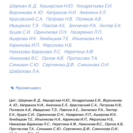
Шерман В. Д.
Каширская Н.Ю.
Кондратьева Е.И.
Воронкова А. Ю.
Капранов Н.И.
Амелина Е.Л.
Красовский С.А.
Петрова Н.В.
Поляков А.В.
Иващенко Т.Э.
Павлов А.Е.
Зинченко Р.А.
Гинтер Е.К.
Куцев С.И.
Одинокова О.Н.
Назаренко Л.П.
Ашерова И.К.
Гембицкая Т.Е.
Ильенкова Н.А.
Каримова И.П.
Мерзлова Н.Б.
Намазова-Баранова Л.С.
Неретина А.Ф.
Никонова В.С.
Орлов А.В.
Протасова Т.А.
Семыкин С.Ю.
Сергиенко Д.Ф.
Симонова О.И.
Шабалова Л.А.
Муковисцидоз
Цит.: Шерман В. Д., Каширская Н.Ю., Кондратьева Е.И., Воронкова
А. Ю., Капранов Н.И., Амелина Е.Л., Красовский С.А., Петрова Н.В.,
Поляков А.В., Иващенко Т.Э., Павлов А.Е., Зинченко Р.А., Гинтер
Е.К., Куцев С.И., Одинокова О.Н., Назаренко Л.П., Ашерова И.К.,
Гембицкая Т.Е., Ильенкова Н.А., Каримова И.П., Мерзлова Н.Б.,
Намазова-Баранова Л.С., Неретина А.Ф., Никонова В.С., Орлов А.В.,
Протасова Т.А., Семыкин С.Ю., Сергиенко Д.Ф., Симонова О.И.,