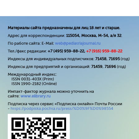
Материалы сайта предназначены для лиц 18 лет и старше.
Адрес для корреспонденции:
115054, Москва, М-54, а/я 32
.
По работе сайта: E-Mail:
web@pediatriajournal.ru
Тел./факс редакции:
+7 (495) 959-88-22,
+7 (
916
) 959-88-22
Индексы для индивидуальных подписчиков:
71458
,
71695
(год)
Индексы для предприятий и организаций:
71459
,
71696
(год)
Международный индекс:
ISSN 0031-403X (Print)
ISSN 1990-2182 (Online)
Импакт-фактор журнала можно уточнить на
сайте:
www
.
elibrary
.
ru
Подписка через сервис «Подписка онлайн» Почты России
-
https://podpiska.pochta.ru/press/%D0%9F%D0%98554