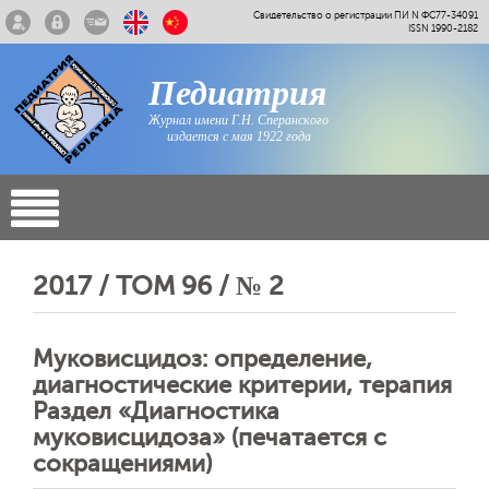
Свидетельство о регистрации ПИ N ФС77-34091
ISSN 1990-2182
Педиатрия
Журнал имени Г.Н. Сперанского
издается с мая 1922 года
2017 / ТОМ 96 / № 2
Муковисцидоз: определение,
диагностические критерии, терапия
Раздел «Диагностика
муковисцидоза» (печатается с
сокращениями)