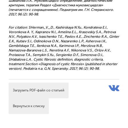
Шабалова Л.А.. Муковисцидоз: определение, диагностические
критерии, терапия Раздел «Диагностика муковисцидоза»
(печатается с сокращениями). Педиатрия им. Г.Н. Сперанского.
2017; 96 (2): 90-98.
For citation: SHerman_V._D., Kashirskaya N.Yu., Kondrateva E.I.,
Voronkova A. Y., Kapranov N.I., Amelina E.L., Krasovskiy S.A., Petrova
N.V., Polyakov A.V., Ivaschenko T.E., Pavlov A.E., Zinchenko R.A., Ginter
E.K., Kutsev S.I., Odinokova O.N., Nazarenko L.P., Asherova I.K.,
Gembitskaya T.E., Ilenkova N.A., Karimova I.P., Merzlova N.B.,
Namazova-Baranova L.S., Neretina A.F., Nikonova V.S., Orlov A.V.,
Protasova T.A., Semykin S.Yu., Sergienko D.F., Simonova O.I.,
SHabalova L.A.. Cystic fibrosis: definition, diagnostic criteria,
treatment Section «Diagnosis of cystic fibrosis» (published in shorter
version). Pediatria n.a. G.N. Speransky. 2017; 96 (2): 90-98.
Загрузить PDF-файл со статьей
Вернуться к списку