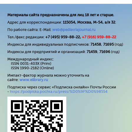
Материалы сайта предназначены для лиц 18 лет и старше.
Адрес для корреспонденции:
115054, Москва, М-54, а/я 32
.
По работе сайта: E-Mail:
web@pediatriajournal.ru
Тел./факс редакции:
+7 (495) 959-88-22,
+7 (
916
) 959-88-22
Индексы для индивидуальных подписчиков:
71458
,
71695
(год)
Индексы для предприятий и организаций:
71459
,
71696
(год)
Международный индекс:
ISSN 0031-403X (Print)
ISSN 1990-2182 (Online)
Импакт-фактор журнала можно уточнить на
сайте:
www
.
elibrary
.
ru
Подписка через сервис «Подписка онлайн» Почты России
-
https://podpiska.pochta.ru/press/%D0%9F%D0%98554