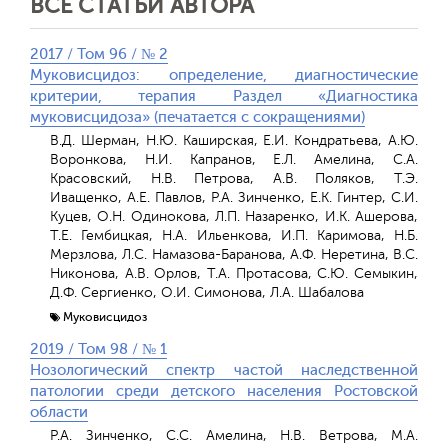
ВСЕ СТАТЬИ АВТОРА
2017 / Том 96 / № 2
Муковисцидоз: определение, диагностические
критерии, терапия Раздел «Диагностика
муковисцидоза» (печатается с сокращениями)
В.Д. Шерман, Н.Ю. Каширская, Е.И. Кондратьева, А.Ю.
Воронкова, Н.И. Капранов, Е.Л. Амелина, С.А.
Красовский, Н.В. Петрова, А.В. Поляков, Т.Э.
Иващенко, А.Е. Павлов, Р.А. Зинченко, Е.К. Гинтер, С.И.
Куцев, О.Н. Одинокова, Л.П. Назаренко, И.К. Ашерова,
Т.Е. Гембицкая, Н.А. Ильенкова, И.П. Каримова, Н.Б.
Мерзлова, Л.С. Намазова-Баранова, А.Ф. Неретина, В.С.
Никонова, А.В. Орлов, Т.А. Протасова, С.Ю. Семыкин,
Д.Ф. Сергиенко, О.И. Симонова, Л.А. Шабалова
Муковисцидоз
2019 / Том 98 / № 1
Нозологический спектр частой наследственной
патологии среди детского населения Ростовской
области
Р.А. Зинченко, С.С. Амелина, Н.В. Ветрова, М.А.