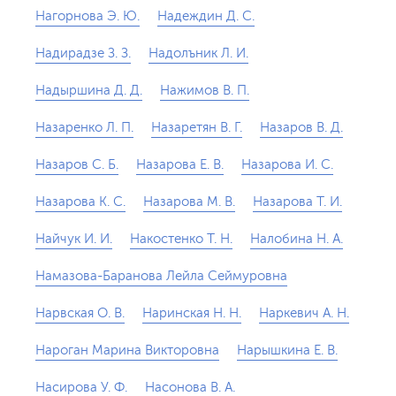
Нагорнова Э. Ю.
Надеждин Д. С.
Надирадзе З. З.
Надолъник Л. И.
Надыршина Д. Д.
Нажимов В. П.
Назаренко Л. П.
Назаретян В. Г.
Назаров В. Д.
Назаров С. Б.
Назарова Е. В.
Назарова И. С.
Назарова К. С.
Назарова М. В.
Назарова Т. И.
Найчук И. И.
Накостенко Т. Н.
Налобина Н. А.
Намазова-Баранова Лейла Сеймуровна
Нарвская О. В.
Наринская Н. Н.
Наркевич А. Н.
Нароган Марина Викторовна
Нарышкина Е. В.
Насирова У. Ф.
Насонова В. А.