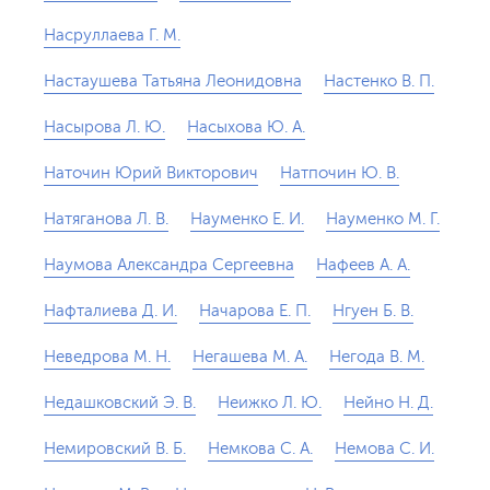
Насруллаева Г. М.
Настаушева Татьяна Леонидовна
Настенко В. П.
Насырова Л. Ю.
Насыхова Ю. А.
Наточин Юрий Викторович
Натпочин Ю. В.
Натяганова Л. В.
Науменко Е. И.
Науменко М. Г.
Наумова Александра Сергеевна
Нафеев А. А.
Нафталиева Д. И.
Начарова Е. П.
Нгуен Б. В.
Неведрова М. Н.
Негашева М. А.
Негода В. М.
Недашковский Э. В.
Неижко Л. Ю.
Нейно Н. Д.
Немировский В. Б.
Немкова С. А.
Немова С. И.