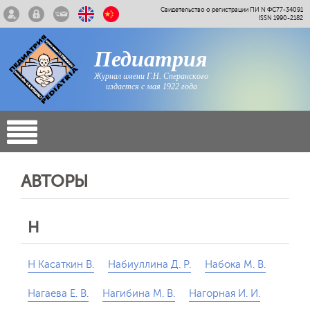
Свидетельство о регистрации ПИ N ФС77-34091
ISSN 1990-2182
Педиатрия
Журнал имени Г.Н. Сперанского
издается с мая 1922 года
АВТОРЫ
Н
Н Касаткин В.
Набиуллина Д. Р.
Набока М. В.
Нагаева Е. В.
Нагибина М. В.
Нагорная И. И.