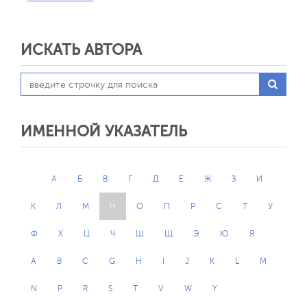
ИСКАТЬ АВТОРА
ИМЕННОЙ УКАЗАТЕЛЬ
А
Б
В
Г
Д
Е
Ж
З
И
К
Л
М
Н
О
П
Р
С
Т
У
Ф
Х
Ц
Ч
Ш
Щ
Э
Ю
Я
Обратная с
A
B
C
G
H
I
J
K
L
M
N
P
R
S
T
V
W
Y