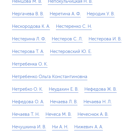
Немцова М. В.
Непокульчицкая Н. В.
Нергачева В. В.
Неретина А. Ф.
Неродик У. В.
Нескородова К. А.
Нестеренко С. Н.
Нестерина Л. Ф.
Нестеров C. Л.
Нестерова И. В.
Нестерова Т. А.
Нестеровский Ю. Е.
Нетребенка О. К.
Нетребенко Ольга Константиновна
Нетребко О. К.
Неудахин Е. В.
Нефедова Ж. В.
Нефедова О. А.
Нечаева Л. В.
Нечаева Н. Л.
Нечаева Т. Н.
Нечеса М. В.
Нечеснюк А. В.
Нечушкина И. В.
Ни А. Н.
Нижевич А. А.