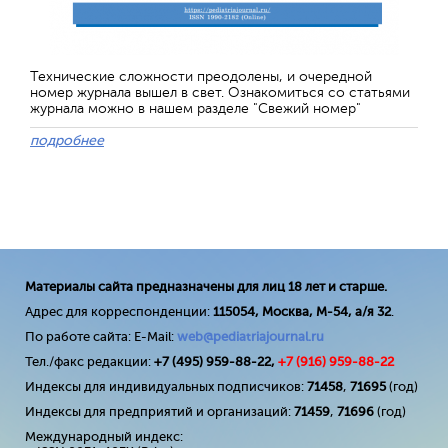
Технические сложности преодолены, и очередной
номер журнала вышел в свет. Ознакомиться со статьями
журнала можно в нашем разделе "Свежий номер"
подробнее
Материалы сайта предназначены для лиц 18 лет и старше.
Адрес для корреспонденции:
115054, Москва, М-54, а/я 32
.
По работе сайта: E-Mail:
web@pediatriajournal.ru
Тел./факс редакции:
+7 (495) 959-88-22,
+7 (
916
) 959-88-22
Индексы для индивидуальных подписчиков:
71458
,
71695
(год)
Индексы для предприятий и организаций:
71459
,
71696
(год)
Международный индекс: