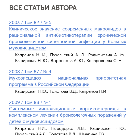
ВСЕ СТАТЬИ АВТОРА
2003 / Том 82 / № 5
Клиническое значение современных макролидов в
рациональной антибиотикотерапии хронической
бронхолегочной синегнойной инфекции у больных
муковисцидозом
Капранов Н. И., Пухальский А. Л., Радионович А. М.,
Каширская Н. Ю., Воронкова А. Ю., Кокаровцева С. Н.
2008 / Том 87 / № 4
Муковисцидоз – национальная приоритетная
программа в Российской Федерации
Каширская Н.Ю., Толстова В.Д., Капранов Н.И.
2009 / Том 88 / № 1
Системные иингаляционные кортикостероиды в
комплексном лечении бронхолегочных поражений у
детей с муковисцидозом
Капранов Н.И., Передерко Л.В., Каширская Н.Ю.,
Пухальский А.Л., Толстова В.Д., Шмарина Г.В.