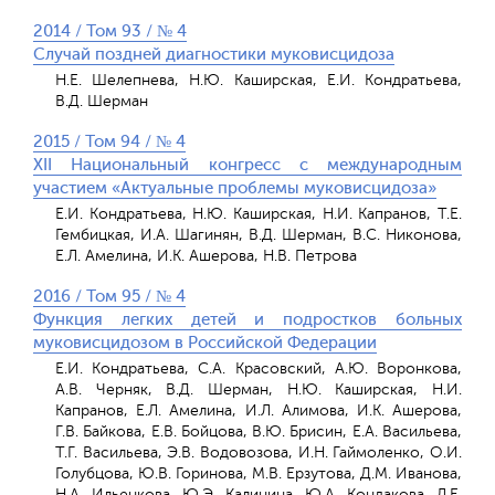
2014 / Том 93 / № 4
Случай поздней диагностики муковисцидоза
Н.Е. Шелепнева, Н.Ю. Каширская, Е.И. Кондратьева,
В.Д. Шерман
2015 / Том 94 / № 4
XII Национальный конгресс с международным
участием «Актуальные проблемы муковисцидоза»
Е.И. Кондратьева, Н.Ю. Каширская, Н.И. Капранов, Т.Е.
Гембицкая, И.А. Шагинян, В.Д. Шерман, В.С. Никонова,
Е.Л. Амелина, И.К. Ашерова, Н.В. Петрова
2016 / Том 95 / № 4
Функция легких детей и подростков больных
муковисцидозом в Российской Федерации
Е.И. Кондратьева, С.А. Красовский, А.Ю. Воронкова,
A.В. Черняк, В.Д. Шерман, Н.Ю. Каширская, Н.И.
Капранов, Е.Л. Амелина, И.Л. Алимова, И.К. Ашерова,
Г.В. Байкова, Е.В. Бойцова, В.Ю. Брисин, Е.А. Васильева,
Т.Г. Васильева, Э.В. Водовозова, И.Н. Гаймоленко, О.И.
Голубцова, Ю.В. Горинова, М.В. Ерзутова, Д.М. Иванова,
Н.А. Ильенкова, Ю.Э. Калинина, Ю.А. Кондакова, Л.Е.