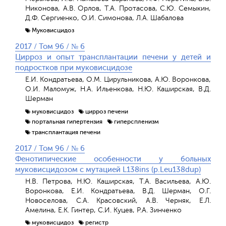
Никонова, А.В. Орлов, Т.А. Протасова, С.Ю. Семыкин,
Д.Ф. Сергиенко, О.И. Симонова, Л.А. Шабалова
Муковисцидоз
2017 / Том 96 / № 6
Цирроз и опыт трансплантации печени у детей и
подростков при муковисцидозе
Е.И. Кондратьева, О.М. Цирульникова, А.Ю. Воронкова,
О.И. Маломуж, Н.А. Ильенкова, Н.Ю. Каширская, В.Д.
Шерман
муковисцидоз
цирроз печени
портальная гипертензия
гиперспленизм
трансплантация печени
2017 / Том 96 / № 6
Фенотипические особенности у больных
муковисцидозом с мутацией L138ins (p.Leu138dup)
Н.В. Петрова, Н.Ю. Каширская, Т.А. Васильева, А.Ю.
Воронкова, Е.И. Кондратьева, В.Д. Шерман, О.Г.
Новоселова, С.А. Красовский, А.В. Черняк, Е.Л.
Амелина, Е.К. Гинтер, С.И. Куцев, Р.А. Зинченко
муковисцидоз
регистр