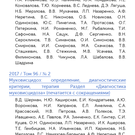
Коновалова, Т.Ю. Корнеева, В.С. Леднева, Д.Э. Лягуша,
Н.Б. Мерзлова, В.В. Мухачева, Л.П. Назаренко, А.Ф.
Неретина, В.С. Никонова, О.Б. Новикова, О.Н.
Одинокова, Ю.С. Пинегина, Т.А. Протасова, О.Г.
Пятеркина, Н.И. Романенко, М.Г. Рыбалкина, Т.И.
Сафонова, Н.А. Сацук, Д.Ф. Сергиенко, В.Н.
Сероклинов, Т.В. Симанова, О.И. Симонова, В.В.
Смирнова, И.И. Смирнова, М.А. Скачкова, Т.В.
Сташкевич, Е.В. Стежкина, М.В. Усачева, Т.А.
Филимонова, В.В. Чикунов, Л.А. Шабалова, В.В.
Шадрина
2017 / Том 96 / № 2
Муковисцидоз: определение, диагностические
критерии, терапия Раздел «Диагностика
муковисцидоза» (печатается с сокращениями)
В.Д. Шерман, Н.Ю. Каширская, Е.И. Кондратьева, А.Ю.
Воронкова, Н.И. Капранов, Е.Л. Амелина, С.А.
Красовский, Н.В. Петрова, А.В. Поляков, Т.Э.
Иващенко, А.Е. Павлов, Р.А. Зинченко, Е.К. Гинтер, С.И.
Куцев, О.Н. Одинокова, Л.П. Назаренко, И.К. Ашерова,
Т.Е. Гембицкая, Н.А. Ильенкова, И.П. Каримова, Н.Б.
Мерзлова, Л.С. Намазова-Баранова, А.Ф. Неретина, В.С.