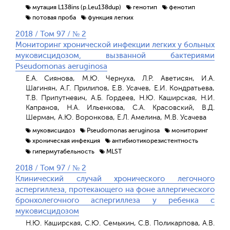
мутация L138ins (p.Leu138dup)
генотип
фенотип
потовая проба
функция легких
2018 / Том 97 / № 2
Мониторинг хронической инфекции легких у больных
муковисцидозом, вызванной бактериями
Pseudomonas аeruginosa
Е.А. Сиянова, М.Ю. Чернуха, Л.Р. Аветисян, И.А.
Шагинян, А.Г. Прилипов, Е.В. Усачев, Е.И. Кондратьева,
Т.В. Припутневич, А.Б. Гордеев, Н.Ю. Каширская, Н.И.
Капранов, Н.А. Ильенкова, С.А. Красовский, В.Д.
Шерман, А.Ю. Воронкова, Е.Л. Амелина, М.В. Усачева
муковисцидоз
Pseudomonas aeruginosa
мониторинг
хроническая инфекция
антибиотикорезистентность
гипермутабельность
MLST
2018 / Том 97 / № 2
Клинический случай хронического легочного
аспергиллеза, протекающего на фоне аллергического
бронхолегочного аспергиллеза у ребенка с
муковисцидозом
Н.Ю. Каширская, С.Ю. Семыкин, С.В. Поликарпова, А.В.