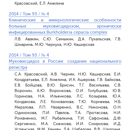
Красовский, Е.Л. Амелина
2014 / Том 93 / № 4
Клинические и иммунологические особенности
больных муковисцидозом, хронически
инфицированных Burkholderia cepacia complex
Л.В. Авакян, С.Ю. Семыкин, Д.А. Пухальская, Г.В.
Шмарина, М.Ю. Чернуха, Н.Ю. Каширская
2014 / Том 93 / № 4
Муковисцидоз в России: создание национального
регистра
С.А. Красовский, А.В. Черняк, Н.Ю. Каширская, Е.И.
Кондратьева, Е.Л. Амелина, И.К. Ашерова, Г.В. Байкова,
Е.В. Бойцова, В.Ю. Брисин, Т.Г. Васильева, С.В.
Воронин, А.Ю. Воронкова, О.И. Голубцова, Ю.В.
Горинова, Н.А. Ильенкова, Л.С. Козырева, Ю.А.
Кондакова, Л.Е. Коновалова, Т.Ю. Корнеева, Н.Б.
Мерзлова, Л.П. Назаренко, В.С. Никонова, О.Н.
Одинокова, П.И. Павлов, Т.А. Протасова, Н.И.
Романенко, М.Г. Рыбалкина, Т.И. Сафонова, Д.Ф.
Сергиенко, М.А. Скачкова, И.И. Смирнова, И.Д.
Успенская, М.M. Хачиян, Л.А. Шабалова, В.В. Шадрина,