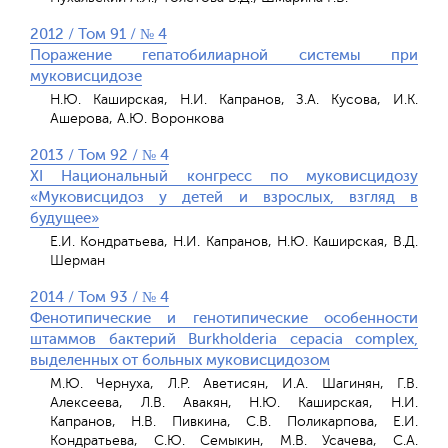
2012 / Том 91 / № 4
Поражение гепатобилиарной системы при
муковисцидозе
Н.Ю. Каширская, Н.И. Капранов, З.А. Кусова, И.К.
Ашерова, А.Ю. Воронкова
2013 / Том 92 / № 4
XI Национальный конгресс по муковисцидозу
«Муковисцидоз у детей и взрослых, взгляд в
будущее»
Е.И. Кондратьева, Н.И. Капранов, Н.Ю. Каширская, В.Д.
Шерман
2014 / Том 93 / № 4
Фенотипические и генотипические особенности
штаммов бактерий Burkholderia cepacia complex,
выделенных от больных муковисцидозом
М.Ю. Чернуха, Л.Р. Аветисян, И.А. Шагинян, Г.В.
Алексеева, Л.В. Авакян, Н.Ю. Каширская, Н.И.
Капранов, Н.В. Пивкина, С.В. Поликарпова, Е.И.
Кондратьева, С.Ю. Семыкин, М.В. Усачева, С.А.