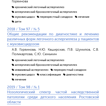
Горяинова
хронический легочный аспергиллез
аллергический бронхолегочный аспергиллез
муковисцидоз
перекрестный синдром
лечение
дети
2018 / Том 97 / № 5
Общие рекомендации по диагностике и лечению
различных форм легочного аспергиллеза у пациентов
с муковисцидозом
А.В. Горяинова, Н.Ю. Каширская, П.В. Шумилов, С.В.
Поликарпова, С.Ю. Семыкин
хронический легочный аспергиллез
аллергический бронхолегочный аспергиллез
инвазивный аспергиллез
перекрестный синдром
муковисцидоз
классификация
диагностика
лечение
2019 / Том 98 / № 1
Нозологический спектр частой наследственной
патологии среди детского населения Ростовской
области