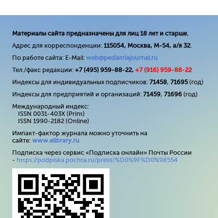
Материалы сайта предназначены для лиц 18 лет и старше.
Адрес для корреспонденции:
115054, Москва, М-54, а/я 32
.
По работе сайта: E-Mail:
web@pediatriajournal.ru
Тел./факс редакции:
+7 (495) 959-88-22,
+7 (
916
) 959-88-22
Индексы для индивидуальных подписчиков:
71458
,
71695
(год)
Индексы для предприятий и организаций:
71459
,
71696
(год)
Международный индекс:
ISSN 0031-403X (Print)
ISSN 1990-2182 (Online)
Импакт-фактор журнала можно уточнить на
сайте:
www
.
elibrary
.
ru
Подписка через сервис «Подписка онлайн» Почты России
-
https://podpiska.pochta.ru/press/%D0%9F%D0%98554