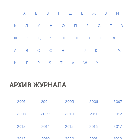
Отправить
А
Б
В
Г
Д
Е
Ж
З
И
К
Л
М
Н
О
П
Р
С
Т
У
Ф
Х
Ц
Ч
Ш
Щ
Э
Ю
Я
A
B
C
G
H
I
J
K
L
M
N
P
R
S
T
V
W
Y
АРХИВ ЖУРНАЛА
2003
2004
2005
2006
2007
2008
2009
2010
2011
2012
2013
2014
2015
2016
2017
2018
2019
2020
2021
2022