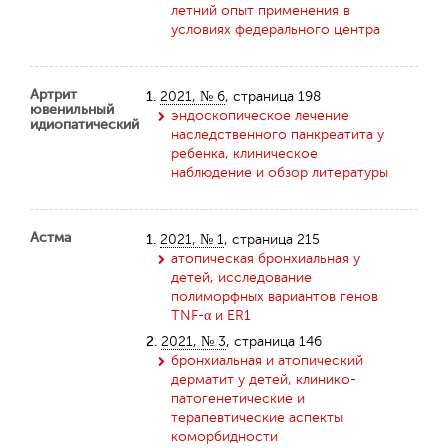
летний опыт применения в
условиях федерального центра
Артрит
1.
2021, № 6
, страница 198
ювенильный
эндоскопическое лечение
идиопатический
наследственного панкреатита у
ребенка, клиническое
наблюдение и обзор литературы
Астма
1.
2021, № 1
, страница 215
атопическая бронхиальная у
детей, исследование
полиморфных вариантов генов
TNF-α и ER1
2.
2021, № 3
, страница 146
бронхиальная и атопический
дерматит у детей, клинико-
патогенетические и
терапевтические аспекты
коморбидности