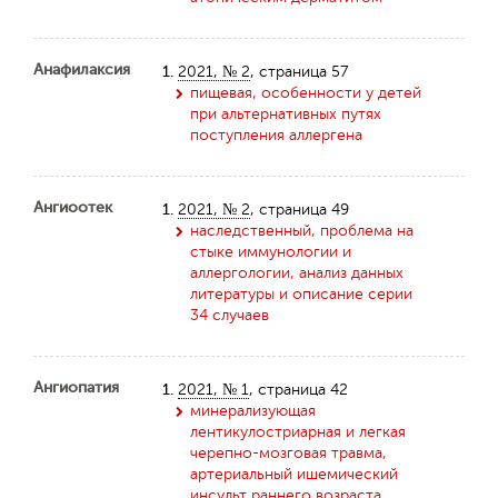
Анафилаксия
1.
2021, № 2
, страница 57
пищевая, особенности у детей
при альтернативных путях
поступления аллергена
Ангиоотек
1.
2021, № 2
, страница 49
наследственный, проблема на
стыке иммунологии и
аллергологии, анализ данных
литературы и описание серии
34 случаев
Ангиопатия
1.
2021, № 1
, страница 42
минерализующая
лентикулостриарная и легкая
черепно-мозговая травма,
артериальный ишемический
инсульт раннего возраста