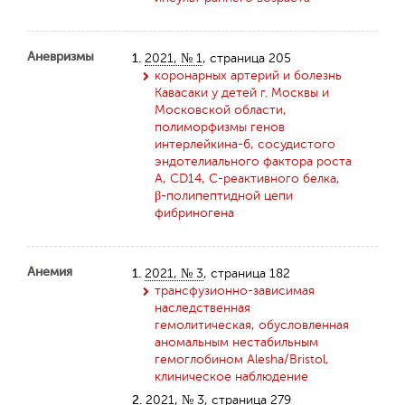
Аневризмы
1.
2021, № 1
, страница 205
коронарных артерий и болезнь
Кавасаки у детей г. Москвы и
Московской области,
полиморфизмы генов
интерлейкина-6, сосудистого
эндотелиального фактора роста
А, CD14, С-реактивного белка,
β-полипептидной цепи
фибриногена
Анемия
1.
2021, № 3
, страница 182
трансфузионно-зависимая
наследственная
гемолитическая, обусловленная
аномальным нестабильным
гемоглобином Alesha/Bristol,
клиническое наблюдение
2.
2021, № 3
, страница 279