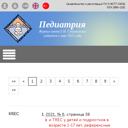
Свидетельство о регистрации ПИ N ФС77-34091
ISSN 1990-2182
Педиатрия
Журнал имени Г.Н. Сперанского
издается с мая 1922 года
««
«
1
2
3
4
5
6
7
8
9
»
»»
KREC
1.
2021, № 6
, страница 38
и TREC у детей и подростков в
возрасте 1-17 лет, референсные