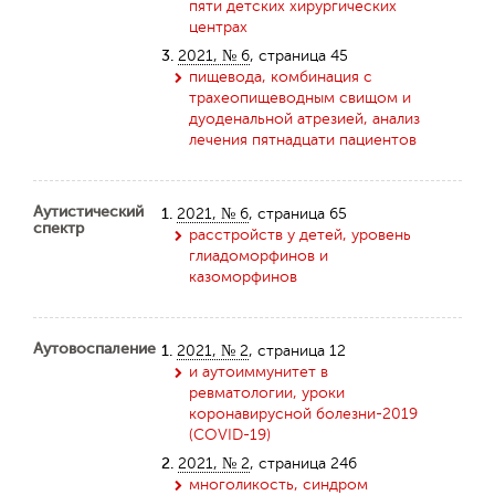
пяти детских хирургических
центрах
3.
2021, № 6
, страница 45
пищевода, комбинация с
трахеопищеводным свищом и
дуоденальной атрезией, анализ
лечения пятнадцати пациентов
Обратная с
Аутистический
1.
2021, № 6
, страница 65
спектр
расстройств у детей, уровень
глиадоморфинов и
казоморфинов
Аутовоспаление
1.
2021, № 2
, страница 12
и аутоиммунитет в
ревматологии, уроки
коронавирусной болезни-2019
(COVID-19)
2.
2021, № 2
, страница 246
многоликость, синдром