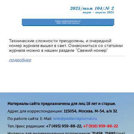
Технические сложности преодолены, и очередной
номер журнала вышел в свет. Ознакомиться со статьями
журнала можно в нашем разделе "Свежий номер"
подробнее
Материалы сайта предназначены для лиц 18 лет и старше.
Адрес для корреспонденции:
115054, Москва, М-54, а/я 32
.
По работе сайта: E-Mail:
web@pediatriajournal.ru
Тел./факс редакции:
+7 (495) 959-88-22,
+7 (
916
) 959-88-22
Индексы для индивидуальных подписчиков:
71458
,
71695
(год)