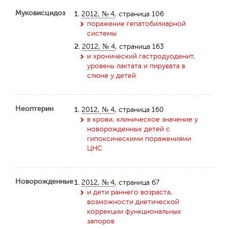
Муковисцидоз
1.
2012, № 4
, страница 106
поражение гепатобилиарной
системы
2.
2012, № 4
, страница 163
и хронический гастродуоденит,
уровень лактата и пирувата в
слюне у детей
Неоптерин
1.
2012, № 4
, страница 160
в крови, клиническое значение у
новорожденных детей с
гипоксическими поражениями
ЦНС
Новорожденные
1.
2012, № 4
, страница 67
и дети раннего возраста,
возможности диетической
коррекции функциональных
запоров