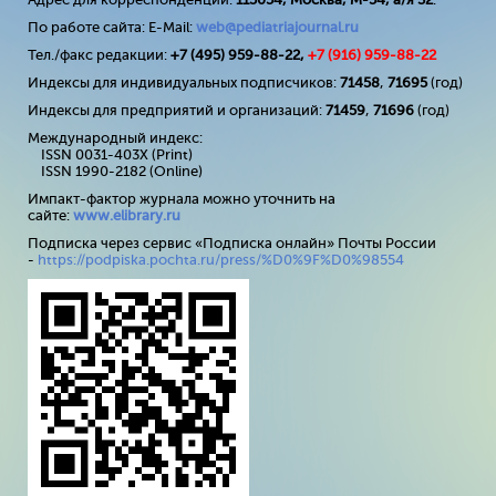
По работе сайта: E-Mail:
web@pediatriajournal.ru
Тел./факс редакции:
+7 (495) 959-88-22,
+7 (
916
) 959-88-22
Индексы для индивидуальных подписчиков:
71458
,
71695
(год)
Индексы для предприятий и организаций:
71459
,
71696
(год)
Международный индекс:
ISSN 0031-403X (Print)
ISSN 1990-2182 (Online)
Импакт-фактор журнала можно уточнить на
сайте:
www
.
elibrary
.
ru
Подписка через сервис «Подписка онлайн» Почты России
-
https://podpiska.pochta.ru/press/%D0%9F%D0%98554