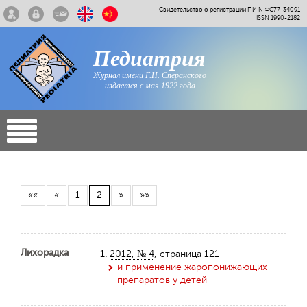
Свидетельство о регистрации ПИ N ФС77-34091
ISSN 1990-2182
Педиатрия
Журнал имени Г.Н. Сперанского
издается с мая 1922 года
««
«
1
2
»
»»
Лихорадка
1.
2012, № 4
, страница 121
и применение жаропонижающих
препаратов у детей