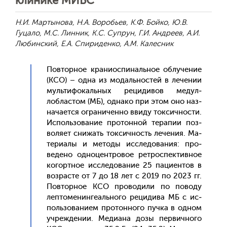
клинике МИБС
Н.И. Мартынова, Н.А. Воробьев, К.Ф. Бойко, Ю.В.
Гуцало, М.С. Линник, К.С. Супрун, Г.И. Андреев, А.И.
Любинский, Е.А. Спириденко, А.М. Калесник
Пов­торное кра­ни­ос­пи­наль­ное об­лу­чение
(КСО) – од­на из мо­даль­нос­тей в ле­чении
муль­ти­фокаль­ных ре­циди­вов ме­дул­
лоблас­том (МБ), од­на­ко при этом оно наз­
на­ча­ет­ся ог­ра­ничен­но вви­ду ток­сичнос­ти.
Ис­поль­зо­вание про­тон­ной те­рапии поз­
во­ля­ет сни­жать ток­сичность ле­чения. Ма­
тери­алы и ме­тоды ис­сле­дова­ния: про­
веде­но од­но­цен­тро­вое рет­роспек­тивное
ко­гор­тное ис­сле­дова­ние 25 па­ци­ен­тов в
воз­расте от 7 до 18 лет с 2019 по 2023 гг.
Пов­торное КСО про­води­ли по по­воду
леп­то­менин­ге­аль­но­го ре­циди­ва МБ с ис­
поль­зо­вани­ем про­тон­но­го пуч­ка в од­ном
уч­режде­нии. Ме­ди­ана до­зы пер­вично­го