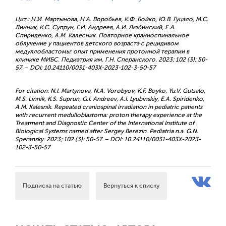
Цит.: Н.И. Мартынова, Н.А. Воробьев, К.Ф. Бойко, Ю.В. Гуцало, М.С.
Линник, К.С. Супрун, Г.И. Андреев, А.И. Любинский, Е.А.
Спириденко, А.М. Калесник. Повторное краниоспинальное
облучение у пациентов детского возраста с рецидивом
медуллобластомы: опыт применения протонной терапии в
клинике МИБС. Педиатрия им. Г.Н. Сперанского. 2023; 102 (3): 50-
57. – DOI: 10.24110/0031-403X-2023-102-3-50-57
For citation: N.I. Martynova, N.A. Vorobyov, K.F. Boyko, Yu.V. Gutsalo,
M.S. Linnik, K.S. Suprun, G.I. Andreev, A.I. Lyubinskiy, E.A. Spiridenko,
A.M. Kalesnik. Repeated craniospinal irradiation in pediatric patients
with recurrent medulloblastoma: proton therapy experience at the
Treatment and Diagnostic Center of the International Institute of
Biological Systems named after Sergey Berezin. Pediatria n.a. G.N.
Speransky. 2023; 102 (3): 50-57. – DOI: 10.24110/0031-403X-2023-
102-3-50-57
Подписка на статью
Вернуться к списку