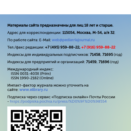
Материалы сайта предназначены для лиц 18 лет и старше.
Адрес для корреспонденции:
115054, Москва, М-54, а/я 32
.
По работе сайта: E-Mail:
web@pediatriajournal.ru
Тел./факс редакции:
+7 (495) 959-88-22,
+7 (
916
) 959-88-22
Индексы для индивидуальных подписчиков:
71458
,
71695
(год)
Индексы для предприятий и организаций:
71459
,
71696
(год)
Международный индекс:
ISSN 0031-403X (Print)
ISSN 1990-2182 (Online)
Импакт-фактор журнала можно уточнить на
сайте:
www
.
elibrary
.
ru
Подписка через сервис «Подписка онлайн» Почты России
-
https://podpiska.pochta.ru/press/%D0%9F%D0%98554