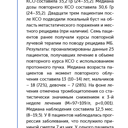
КСО сос­та­вила 35,2 Гр (24–35,2). Ме­ди­ана
до­зы пов­торно­го КСО сос­та­вила 30,6 Гр
(24–35,2). Двад­ца­ти трем па­ци­ен­там пос­
ле КСО под­во­дили ло­каль­ный буст на об­
ласть ме­тас­та­тичес­ко­го по­раже­ния и мес­
тно­го ре­циди­ва (при на­личии). Семь па­ци­
ен­тов ра­нее по­луча­ли кур­сы пов­торной
лу­чевой те­рапии по по­воду ре­циди­ва МБ.
Ре­зуль­та­ты: про­ана­лизи­рова­ны дан­ные 25
па­ци­ен­тов, по­лучав­ших ле­чение в объ­еме
пов­торно­го кур­са КСО с ис­поль­зо­вани­ем
про­тон­но­го пуч­ка. Ме­ди­ана воз­раста па­
ци­ен­тов на мо­мент пов­торно­го об­лу­
чения сос­та­вила 13 (10–14) лет, маль­чи­ков
– 18 (72%), де­вочек – 7 (28%). На фо­не ле­
чения от­ме­чена тром­бо­цито­пения со ста­
тис­ти­чес­ки зна­чимым сни­жени­ем к 3-й
не­деле ле­чения (М=97×109/л, p<0,001).
Ме­ди­ана наб­лю­дения сос­та­вила 12,5 мес.
(8–19,5). У 8 па­ци­ен­тов наб­лю­далась прог­
рессия за­боле­вания, что пос­лу­жило при­
чиной смер­ти 7 из них. У од­но­го па­ци­ен­та