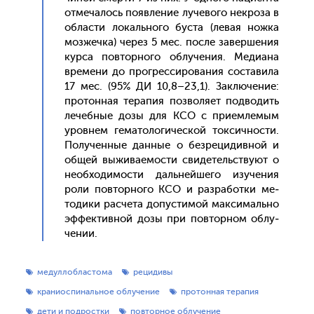
от­ме­чалось по­яв­ле­ние лу­чево­го нек­ро­за в
об­ласти ло­каль­но­го бус­та (ле­вая нож­ка
моз­жечка) че­рез 5 мес. пос­ле за­вер­ше­ния
кур­са пов­торно­го об­лу­чения. Ме­ди­ана
вре­мени до прог­ресси­рова­ния сос­та­вила
17 мес. (95% ДИ 10,8–23,1). Зак­лю­чение:
про­тон­ная те­рапия поз­во­ля­ет под­во­дить
ле­чеб­ные до­зы для КСО с при­ем­ле­мым
уров­нем ге­мато­логи­чес­кой ток­сичнос­ти.
По­лучен­ные дан­ные о без­ре­цидив­ной и
об­щей вы­жива­емос­ти сви­детель­ству­ют о
не­об­хо­димос­ти даль­ней­ше­го изу­чения
ро­ли пов­торно­го КСО и раз­ра­бот­ки ме­
тоди­ки рас­че­та до­пус­ти­мой мак­си­маль­но
эф­фектив­ной до­зы при пов­торном об­лу­
чении.
медуллобластома
рецидивы
краниоспинальное облучение
протонная терапия
дети и подростки
повторное облучение