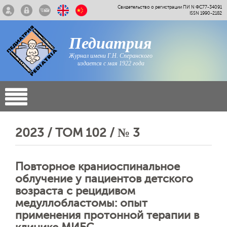
Свидетельство о регистрации ПИ N ФС77-34091
ISSN 1990-2182
Педиатрия
Журнал имени Г.Н. Сперанского
издается с мая 1922 года
2023 / ТОМ 102 / № 3
Повторное краниоспинальное
облучение у пациентов детского
возраста с рецидивом
медуллобластомы: опыт
применения протонной терапии в