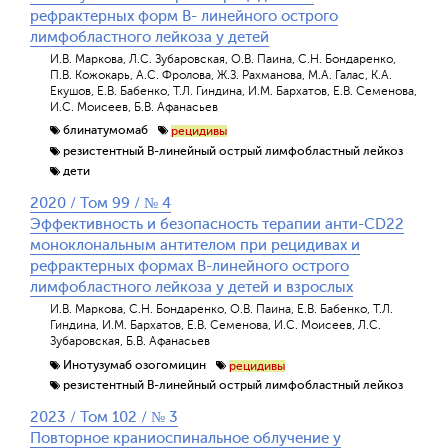
рефрактерных форм В- линейного острого
лимфобластного лейкоза у детей
И.В. Маркова, Л.С. Зубаровская, О.В. Паина, С.Н. Бондаренко,
П.В. Кожокарь, А.С. Фролова, Ж.З. Рахманова, М.А. Галас, К.А.
Екушов, Е.В. Бабенко, Т.Л. Гиндина, И.М. Бархатов, Е.В. Семенова,
И.С. Моисеев, Б.В. Афанасьев
блинатумомаб
рецидивы
резистентный В-линейный острый лимфобластный лейкоз
дети
2020 / Том 99 / № 4
Эффективность и безопасность терапии анти-CD22
моноклональным антителом при рецидивах и
рефрактерных формах В-линейного острого
лимфобластного лейкоза у детей и взрослых
И.В. Маркова, С.Н. Бондаренко, О.В. Паина, Е.В. Бабенко, Т.Л.
Гиндина, И.М. Бархатов, Е.В. Семенова, И.С. Моисеев, Л.С.
Зубаровская, Б.В. Афанасьев
Инотузумаб озогомицин
рецидивы
резистентный В-линейный острый лимфобластный лейкоз
2023 / Том 102 / № 3
Повторное краниоспинальное облучение у