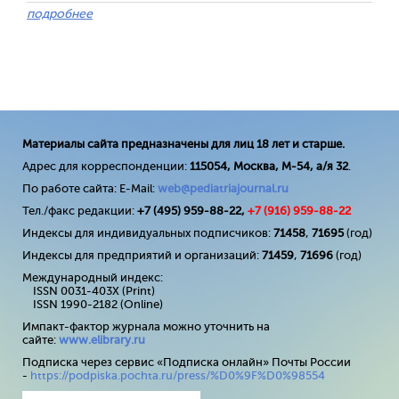
подробнее
Материалы сайта предназначены для лиц 18 лет и старше.
Адрес для корреспонденции:
115054, Москва, М-54, а/я 32
.
По работе сайта: E-Mail:
web@pediatriajournal.ru
Тел./факс редакции:
+7 (495) 959-88-22,
+7 (
916
) 959-88-22
Индексы для индивидуальных подписчиков:
71458
,
71695
(год)
Индексы для предприятий и организаций:
71459
,
71696
(год)
Международный индекс:
ISSN 0031-403X (Print)
ISSN 1990-2182 (Online)
Импакт-фактор журнала можно уточнить на
сайте:
www
.
elibrary
.
ru
Подписка через сервис «Подписка онлайн» Почты России
-
https://podpiska.pochta.ru/press/%D0%9F%D0%98554