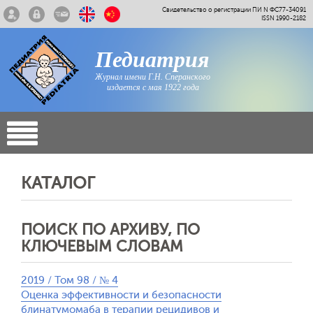
Свидетельство о регистрации ПИ N ФС77-34091
ISSN 1990-2182
Педиатрия
Журнал имени Г.Н. Сперанского
издается с мая 1922 года
КАТАЛОГ
ПОИСК ПО АРХИВУ, ПО
КЛЮЧЕВЫМ СЛОВАМ
2019 / Том 98 / № 4
Оценка эффективности и безопасности
блинатумомаба в терапии рецидивов и