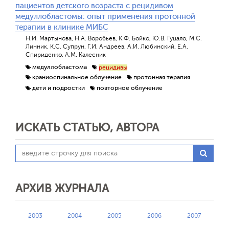
пациентов детского возраста с рецидивом
медуллобластомы: опыт применения протонной
терапии в клинике МИБС
Н.И. Мартынова, Н.А. Воробьев, К.Ф. Бойко, Ю.В. Гуцало, М.С.
Линник, К.С. Супрун, Г.И. Андреев, А.И. Любинский, Е.А.
Спириденко, А.М. Калесник
медуллобластома
рецидивы
краниоспинальное облучение
протонная терапия
дети и подростки
повторное облучение
ИСКАТЬ СТАТЬЮ, АВТОРА
АРХИВ ЖУРНАЛА
2003
2004
2005
2006
2007