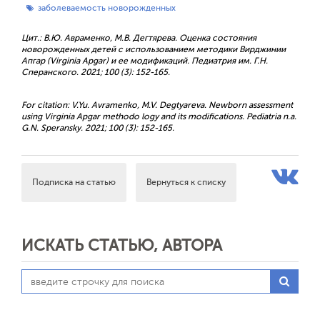
заболеваемость новорожденных
Цит.: В.Ю. Авраменко, М.В. Дегтярева. Оценка состояния
новорожденных детей с использованием методики Вирджинии
Апгар (Virginia Apgar) и ее модификаций. Педиатрия им. Г.Н.
Сперанского. 2021; 100 (3): 152-165.
For citation: V.Yu. Avramenko, M.V. Degtyareva. Newborn assessment
using Virginia Apgar methodo logy and its modifications. Pediatria n.a.
G.N. Speransky. 2021; 100 (3): 152-165.
Подписка на статью
Вернуться к списку
ИСКАТЬ СТАТЬЮ, АВТОРА