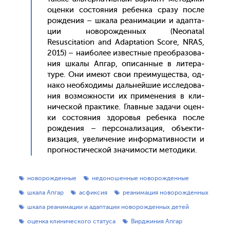
оцен­ки сос­то­яния ре­бен­ка сра­зу пос­ле
рож­де­ния – шка­ла ре­ани­мации и адап­та­
ции но­ворож­денных (Neonatal
Resuscitation and Adaptation Score, NRAS,
2015) – на­ибо­лее из­вес­тные пре­об­ра­зова­
ния шка­лы Ап­гар, опи­сан­ные в ли­тера­
туре. Они име­ют свои пре­иму­щес­тва, од­
на­ко не­об­хо­димы даль­ней­шие ис­сле­дова­
ния воз­можнос­ти их при­мене­ния в кли­
ничес­кой прак­ти­ке. Глав­ные за­дачи оцен­
ки сос­то­яния здо­ровья ре­бен­ка пос­ле
рож­де­ния – пер­со­нали­зация, объ­ек­ти­
виза­ция, уве­личе­ние ин­форма­тив­ности и
прог­ности­чес­кой зна­чимос­ти ме­тоди­ки.
новорожденные
недоношенные новорожденные
шкала Апгар
асфиксия
реанимация новорожденных
шкала реанимации и адаптации новорожденных детей
оценка клинического статуса
Вирджиния Апгар