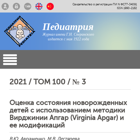
Свидетельство о регистрации ПИ N ФС77-34091
ISSN 1990-2182
Педиатрия
Журнал имени Г.Н. Сперанского
издается с мая 1922 года
2021 / ТОМ 100 / № 3
Оценка состояния новорожденных
детей с использованием методики
Вирджинии Апгар (Virginia Apgar) и
ее модификаций
В.Ю. Авраменко, М.В. Дегтярева