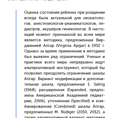
Оцен­ка сос­то­яния ре­бен­ка при рож­де­нии
всег­да бы­ла ак­ту­аль­ной для не­она­толо­
гов, анес­те­зи­оло­гов-ре­ани­мато­логов, пе­
ди­ат­ров, аку­шеров-ги­неко­логов. В нас­то­
ящий мо­мент приз­нанной во всем ми­ре
яв­ля­ет­ся ме­тоди­ка, пред­ло­жен­ная Вир­
джи­ни­ей Ап­гар (Virginia Apgar) в 1952 г.
Од­на­ко за вре­мя при­мене­ния в ме­тоди­ке
был вы­яв­лен ряд ог­ра­ниче­ний. Уче­ные и
прак­ти­ки все­го ми­ра неп­ре­рыв­но ищут
аль­тер­на­тив­ный инс­тру­мент, ко­торый бы
поз­во­лил пре­одо­леть ог­ра­ниче­ния шка­лы
Ап­гар. Ва­ри­ант мо­дифи­кации и до­пол­ни­
тель­ная шка­ла, пред­ло­жен­ная E. Saling
(1968), рас­ши­рен­ная (Expanded, пред­ло­
жена Аме­рикан­ской Ака­деми­ей пе­ди­ат­
рии, 2006), уточ­ненная (Specified) и ком­
би­ниро­ван­ная (Combined) шка­лы Ап­гар,
пред­ло­жен­ные M. Rüdiger (2010, 2012), а
так­же аль­тер­на­тив­ный ва­ри­ант ме­тоди­ки