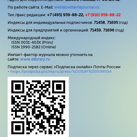
По работе сайта: E-Mail:
web@pediatriajournal.ru
Тел./факс редакции:
+7 (495) 959-88-22,
+7 (
916
) 959-88-22
Индексы для индивидуальных подписчиков:
71458
,
71695
(год)
Индексы для предприятий и организаций:
71459
,
71696
(год)
Международный индекс:
ISSN 0031-403X (Print)
ISSN 1990-2182 (Online)
Импакт-фактор журнала можно уточнить на
сайте:
www
.
elibrary
.
ru
Подписка через сервис «Подписка онлайн» Почты России
-
https://podpiska.pochta.ru/press/%D0%9F%D0%98554