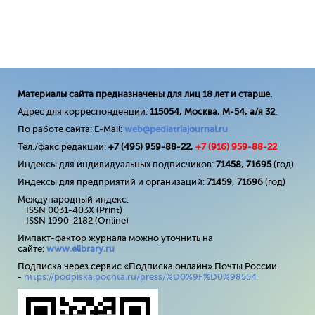
Материалы сайта предназначены для лиц 18 лет и старше.
Адрес для корреспонденции:
115054, Москва, М-54, а/я 32
.
По работе сайта: E-Mail:
web@pediatriajournal.ru
Тел./факс редакции:
+7 (495) 959-88-22,
+7 (
916
) 959-88-22
Индексы для индивидуальных подписчиков:
71458
,
71695
(год)
Индексы для предприятий и организаций:
71459
,
71696
(год)
Международный индекс:
ISSN 0031-403X (Print)
ISSN 1990-2182 (Online)
Импакт-фактор журнала можно уточнить на
сайте:
www
.
elibrary
.
ru
Подписка через сервис «Подписка онлайн» Почты России
-
https://podpiska.pochta.ru/press/%D0%9F%D0%98554