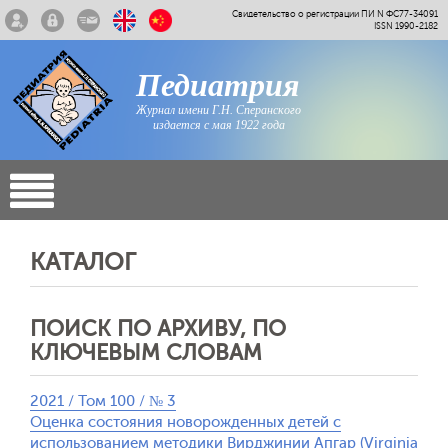
Свидетельство о регистрации ПИ N ФС77-34091
ISSN 1990-2182
Педиатрия
Журнал имени Г.Н. Сперанского
издается с мая 1922 года
КАТАЛОГ
ПОИСК ПО АРХИВУ, ПО
КЛЮЧЕВЫМ СЛОВАМ
2021 / Том 100 / № 3
Оценка состояния новорожденных детей с
использованием методики Вирджинии Апгар (Virginia