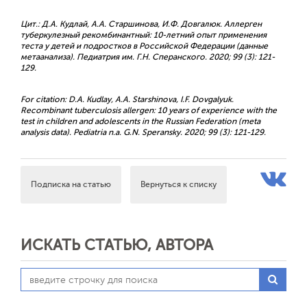
Цит.: Д.А. Кудлай, А.А. Старшинова, И.Ф. Довгалюк. Аллерген
туберкулезный рекомбинантный: 10-летний опыт применения
теста у детей и подростков в Российской Федерации (данные
метаанализа). Педиатрия им. Г.Н. Сперанского. 2020; 99 (3): 121-
129.
For citation: D.A. Kudlay, A.A. Starshinova, I.F. Dovgalyuk.
Recombinant tuberculosis allergen: 10 years of experience with the
test in children and adolescents in the Russian Federation (meta
analysis data). Pediatria n.a. G.N. Speransky. 2020; 99 (3): 121-129.
Подписка на статью
Вернуться к списку
ИСКАТЬ СТАТЬЮ, АВТОРА