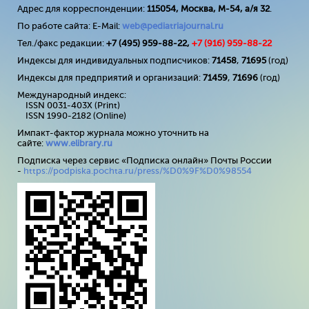
Адрес для корреспонденции:
115054, Москва, М-54, а/я 32
.
По работе сайта: E-Mail:
web@pediatriajournal.ru
Тел./факс редакции:
+7 (495) 959-88-22,
+7 (
916
) 959-88-22
Индексы для индивидуальных подписчиков:
71458
,
71695
(год)
Индексы для предприятий и организаций:
71459
,
71696
(год)
Международный индекс:
ISSN 0031-403X (Print)
ISSN 1990-2182 (Online)
Импакт-фактор журнала можно уточнить на
сайте:
www
.
elibrary
.
ru
Подписка через сервис «Подписка онлайн» Почты России
-
https://podpiska.pochta.ru/press/%D0%9F%D0%98554