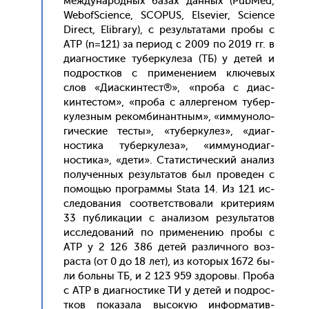
меж­ду­народ­ных ба­зах дан­ных (PubMed,
WebofScience, SCOPUS, Elsevier, Science
Direct, Elibrary), с ре­зуль­та­тами про­бы с
АТР (n=121) за пе­ри­од с 2009 по 2019 гг. в
ди­аг­ности­ке ту­бер­ку­леза (ТБ) у де­тей и
под­рос­тков c при­мене­ни­ем клю­чевых
слов «Ди­ас­кинтест®», «про­ба с ди­ас­
кинтес­том», «про­ба с ал­лерге­ном ту­бер­
ку­лез­ным ре­ком­би­нан­тным», «им­му­ноло­
гичес­кие тес­ты», «ту­бер­ку­лез», «ди­аг­
ности­ка ту­бер­ку­леза», «им­му­ноди­аг­
ности­ка», «де­ти». Ста­тис­ти­чес­кий ана­лиз
по­лучен­ных ре­зуль­та­тов был про­веден с
по­мощью прог­раммы Stata 14. Из 121 ис­
сле­дова­ния со­от­ветс­тво­вали кри­тери­ям
33 пуб­ли­кации с ана­лизом ре­зуль­та­тов
ис­сле­дова­ний по при­мене­нию про­бы с
АТР у 2 126 386 де­тей раз­лично­го воз­
раста (от 0 до 18 лет), из ко­торых 1672 бы­
ли боль­ны ТБ, и 2 123 959 здо­ровы. Про­ба
с АТР в ди­аг­ности­ке ТИ у де­тей и под­рос­
тков по­каза­ла вы­сокую ин­форма­тив­