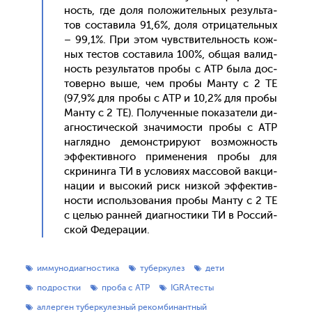
ность, где до­ля по­ложи­тель­ных ре­зуль­та­
тов сос­та­вила 91,6%, до­ля от­ри­цатель­ных
– 99,1%. При этом чувс­тви­тель­ность кож­
ных тес­тов сос­та­вила 100%, об­щая ва­лид­
ность ре­зуль­та­тов про­бы с АТР бы­ла дос­
то­вер­но вы­ше, чем про­бы Ман­ту с 2 ТЕ
(97,9% для про­бы с АТР и 10,2% для про­бы
Ман­ту с 2 ТЕ). По­лучен­ные по­каза­тели ди­
аг­ности­чес­кой зна­чимос­ти про­бы с АТР
наг­лядно де­монс­три­ру­ют воз­можность
эф­фектив­но­го при­мене­ния про­бы для
скри­нин­га ТИ в ус­ло­ви­ях мас­со­вой вак­ци­
нации и вы­сокий риск низ­кой эф­фектив­
ности ис­поль­зо­вания про­бы Ман­ту с 2 ТЕ
с целью ран­ней ди­аг­ности­ки ТИ в Рос­сий­
ской Фе­дера­ции.
иммунодиагностика
туберкулез
дети
подростки
проба с АТР
IGRAтесты
аллерген туберкулезный рекомбинантный