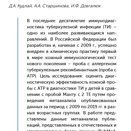
Д.А. Кудлай, А.А. Старшинова, И.Ф. Довгалюк
В пос­леднее де­сяти­летие им­му­ноди­аг­
ности­ка ту­бер­ку­лез­ной ин­фекции (ТИ) –
од­но из на­ибо­лее раз­ви­ва­ющих­ся нап­
равле­ний. В Рос­сий­ской Фе­дера­ции был
раз­ра­ботан и, на­чиная с 2009 г., ус­пешно
внед­рен в кли­ничес­кую прак­ти­ку пер­вый
в ми­ре кож­ный им­му­ноло­гичес­кий тест
но­вого по­коле­ния – про­ба с ал­лерге­ном
ту­бер­ку­лез­ным ре­ком­би­нан­тным (про­ба с
АТР). Цель ис­сле­дова­ния: оце­нить ди­аг­
ности­чес­кую эф­фектив­ность кож­ной про­
бы с АТР в ди­аг­ности­ке ТИ у де­тей в срав­
не­нии с про­бой Ман­ту с 2 ТЕ пу­тем про­
веде­ния ме­та­ана­лиза опуб­ли­кован­ных
дан­ных за пе­ри­од с 2009 по 2019 гг. в раз­
ных воз­рас­тных груп­пах. В ра­боте пред­
став­ле­ны дан­ные ме­та­ана­лиза пуб­ли­
каций, пред­став­ленных в оте­чес­твен­ных и