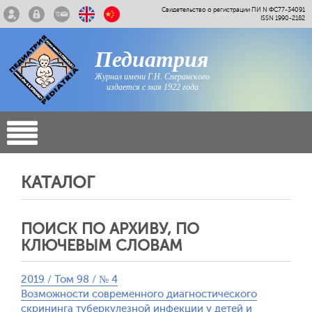
Свидетельство о регистрации ПИ N ФС77-34091
ISSN 1990-2182
Педиатрия
Журнал имени Г.Н. Сперанского
издается с мая 1922 года
КАТАЛОГ
ПОИСК ПО АРХИВУ, ПО
КЛЮЧЕВЫМ СЛОВАМ
2019 / Том 98 / № 4
Возможности современного диагностического
скрининга туберкулезной инфекции у детей и