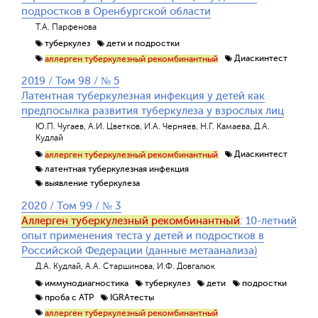
подростков в Оренбургской области
Т.А. Парфенова
туберкулез
дети и подростки
Диаскинтест
аллерген туберкулезный рекомбинантный
2019 / Том 98 / № 5
Латентная туберкулезная инфекция у детей как
предпосылка развития туберкулеза у взрослых лиц
Ю.П. Чугаев, А.И. Цветков, И.А. Черняев, Н.Г. Камаева, Д.А.
Кудлай
Диаскинтест
аллерген туберкулезный рекомбинантный
латентная туберкулезная инфекция
выявление туберкулеза
2020 / Том 99 / № 3
Аллерген туберкулезный рекомбинантный
: 10-летний
опыт применения теста у детей и подростков в
Российской Федерации (данные метаанализа)
Д.А. Кудлай, А.А. Старшинова, И.Ф. Довгалюк
иммунодиагностика
туберкулез
дети
подростки
проба с АТР
IGRAтесты
аллерген туберкулезный рекомбинантный