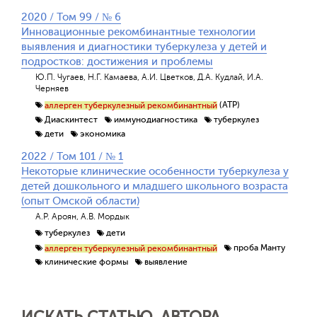
2020 / Том 99 / № 6
Инновационные рекомбинантные технологии
выявления и диагностики туберкулеза у детей и
подростков: достижения и проблемы
Ю.П. Чугаев, Н.Г. Камаева, А.И. Цветков, Д.А. Кудлай, И.А.
Черняев
(АТР)
аллерген туберкулезный рекомбинантный
Диаскинтест
иммунодиагностика
туберкулез
дети
экономика
2022 / Том 101 / № 1
Некоторые клинические особенности туберкулеза у
детей дошкольного и младшего школьного возраста
(опыт Омской области)
А.Р. Ароян, А.В. Мордык
туберкулез
дети
проба Манту
аллерген туберкулезный рекомбинантный
клинические формы
выявление
ИСКАТЬ СТАТЬЮ, АВТОРА