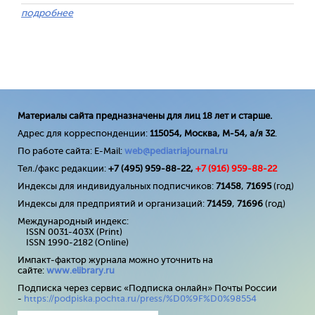
подробнее
Материалы сайта предназначены для лиц 18 лет и старше.
Адрес для корреспонденции:
115054, Москва, М-54, а/я 32
.
По работе сайта: E-Mail:
web@pediatriajournal.ru
Тел./факс редакции:
+7 (495) 959-88-22,
+7 (
916
) 959-88-22
Индексы для индивидуальных подписчиков:
71458
,
71695
(год)
Индексы для предприятий и организаций:
71459
,
71696
(год)
Международный индекс:
ISSN 0031-403X (Print)
ISSN 1990-2182 (Online)
Импакт-фактор журнала можно уточнить на
сайте:
www
.
elibrary
.
ru
Подписка через сервис «Подписка онлайн» Почты России
-
https://podpiska.pochta.ru/press/%D0%9F%D0%98554