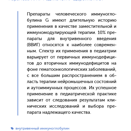
Пре­пара­ты че­лове­чес­ко­го им­му­ног­ло­
були­на G име­ют дли­тель­ную ис­то­рию
при­мене­ния в ка­чес­тве за­мес­ти­тель­ной и
им­му­номо­дули­ру­ющей те­рапии. 10% пре­
пара­ты для внут­ри­вен­но­го вве­дения
(ВВИГ) от­но­сят­ся к на­ибо­лее сов­ре­мен­
ным. Спектр их при­мене­ния в пе­ди­ат­рии
варь­иру­ет от пер­вичных им­му­ноде­фици­
тов до вто­рич­ных им­му­ноде­фици­тов на
фо­не ге­мато­он­ко­логи­чес­ких за­боле­ваний,
с все боль­шим рас­простра­нени­ем в об­
ласть те­рапии ней­ро­мышеч­ных сос­то­яний
и а­уто­им­мунных про­цес­сов. Их ус­пешное
при­мене­ние в пе­ди­ат­ри­чес­кой прак­ти­ке
за­висит от сле­дова­ния ре­зуль­та­там кли­
ничес­ких ис­сле­дова­ний и вы­бора пре­
пара­та над­ле­жаще­го ка­чес­тва.
внутривенный иммуноглобулин