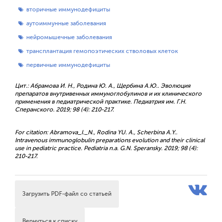
вторичные иммунодефициты
аутоиммунные заболевания
нейромышечные заболевания
трансплантация гемопоэтических стволовых клеток
первичные иммунодефициты
Цит.: Абрамова И. Н., Родина Ю. А., Щербина А.Ю.. Эволюция
препаратов внутривенных иммуноглобулинов и их клинического
применения в педиатрической практике. Педиатрия им. Г.Н.
Сперанского. 2019; 98 (4): 210-217.
For citation: Abramova_I._N., Rodina YU. A., Scherbina А.Y..
Intravenous immunoglobulin preparations evolution and their clinical
use in pediatric practice. Pediatria n.a. G.N. Speransky. 2019; 98 (4):
210-217.
Загрузить PDF-файл со статьей
Вернуться к списку