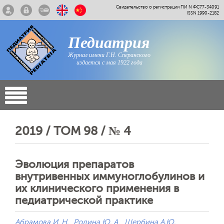
Свидетельство о регистрации ПИ N ФС77-34091
ISSN 1990-2182
Педиатрия
Журнал имени Г.Н. Сперанского
издается с мая 1922 года
2019 / ТОМ 98 / № 4
Эволюция препаратов
внутривенных иммуноглобулинов и
их клинического применения в
педиатрической практике
Абрамова И. Н.
Родина Ю. А.
Щербина А.Ю.