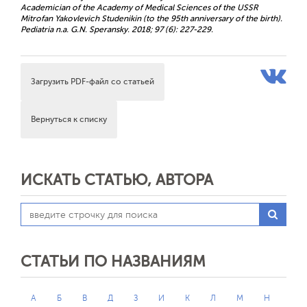
Academician of the Academy of Medical Sciences of the USSR
Mitrofan Yakovlevich Studenikin (to the 95th anniversary of the birth).
Pediatria n.a. G.N. Speransky. 2018; 97 (6): 227-229.
Загрузить PDF-файл со статьей
Вернуться к списку
ИСКАТЬ СТАТЬЮ, АВТОРА
СТАТЬИ ПО НАЗВАНИЯМ
А
Б
В
Д
З
И
К
Л
М
Н