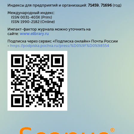
Индексы для предприятий и организаций:
71459
,
71696
(год)
Международный индекс:
ISSN 0031-403X (Print)
ISSN 1990-2182 (Online)
Импакт-фактор журнала можно уточнить на
сайте:
www
.
elibrary
.
ru
Подписка через сервис «Подписка онлайн» Почты России
-
https://podpiska.pochta.ru/press/%D0%9F%D0%98554