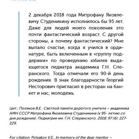
2 де­каб­ря 2018 го­да Мит­ро­фану Яков­ле­
вичу Сту­дени­кину ис­полни­лось бы 95 лет.
Да­же для лю­дей мо­его по­коле­ния это
поч­ти фан­тасти­чес­кий воз­раст. С дру­гой
сто­роны, а по­чему фан­тасти­чес­кий? Мне
вы­пало счастье, ког­да я учил­ся в ор­ди­
нату­ре, быть вклю­чен­ным в «груп­пу под­
дер­жки» по про­веде­нию юби­лея вы­да­
юще­гося пе­ди­ат­ра ака­деми­ка Г.Н. Спе­
ран­ско­го. Тог­да от­ме­чали его 90-й день
рож­де­ния. В знак бла­годар­ности Ге­ор­гий
Нес­то­рович приг­ла­сил в рес­то­ран на бан­
кет и нас, мо­лодежь.
Цит.: Поляков В.Е.. Светлой памяти дорогого учителя – академика
АМН СССР Митрофана Яковлевича Студеникина (к 95- летию со
дня рождения). Педиатрия им. Г.Н. Сперанского. 2018; 97 (6): 227-
229.
For citation: Polyakov V.E.. In memory of the dear mentor –