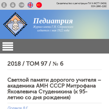
Свидетельство о регистрации ПИ N ФС77-34091
ISSN 1990-2182
Педиатрия
Журнал имени Г.Н. Сперанского
издается с мая 1922 года
2018 / ТОМ 97 / № 6
Светлой памяти дорогого учителя –
академика АМН СССР Митрофана
Яковлевича Студеникина (к 95-
летию со дня рождения)
Поляков В.Е.