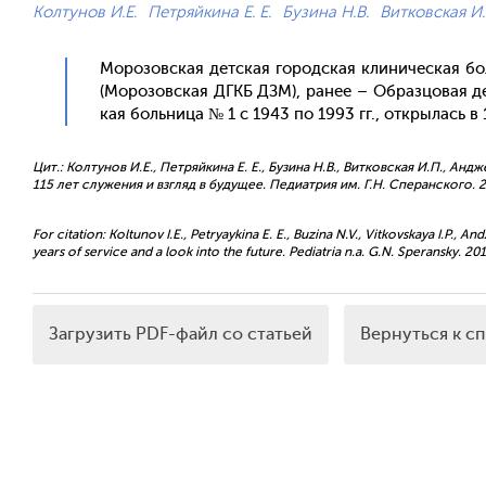
Колтунов И.Е.
Петряйкина Е. Е.
Бузина Н.В.
Витковская И.
Мо­розов­ская дет­ская го­род­ская кли­ничес­кая бол
(Мо­розов­ская ДГКБ ДЗМ), ра­нее – Об­разцо­вая дет
кая боль­ни­ца № 1 с 1943 по 1993 гг., от­кры­лась в 
Цит.: Колтунов И.Е., Петряйкина Е. Е., Бузина Н.В., Витковская И.П., Ан
115 лет служения и взгляд в будущее. Педиатрия им. Г.Н. Сперанского. 20
For citation: Koltunov I.E., Petryaykina E. E., Buzina N.V., Vitkovskaya I.P., 
years of service and a look into the future. Pediatria n.a. G.N. Speransky. 201
Загрузить PDF-файл со статьей
Вернуться к с