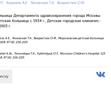
П.
Анджель А.Е.
Теновская Т.А.
Выхристюк О.Ф.
ь­ни­ца Де­пар­та­мен­та здра­во­ох­ра­нения го­рода Мос­квы
­ская боль­ни­ца с 1934 г., Дет­ская го­род­ская кли­ничес­
1903 г.
джель А.Е., Теновская Т.А., Выхристюк О.Ф.. Морозовская детская больница:
18; 97 (6): 216-220.
Andzhel A.Ye., Tenovskaya T.A., Vykhristyuk O.F.. Morozov Children’s Hospital: 115
8; 97 (6): 216-220.
писку