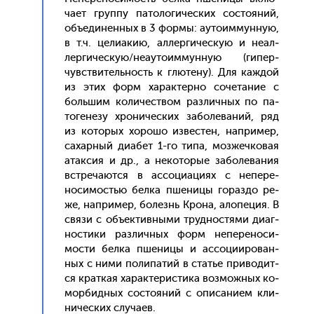
ча­ет груп­пу па­толо­гичес­ких сос­то­яний,
объ­еди­нен­ных в 3 фор­мы: а­уто­им­мунную,
в т.ч. це­ли­акию, ал­лерги­чес­кую и не­ал­
лерги­чес­кую/не­ауто­им­мунную (ги­пер­
чувс­тви­тель­ность к глю­тену). Для каж­дой
из этих форм ха­рак­терно со­чета­ние с
боль­шим ко­личес­твом раз­личных по па­
тоге­незу хро­ничес­ких за­боле­ваний, ряд
из ко­торых хо­рошо из­вестен, нап­ри­мер,
са­хар­ный ди­абет 1-го ти­па, моз­жечко­вая
атак­сия и др., а не­кото­рые за­боле­вания
встре­ча­ют­ся в ас­со­ци­аци­ях с не­пере­
носи­мостью бел­ка пше­ницы го­раз­до ре­
же, нап­ри­мер, бо­лезнь Кро­на, ало­пеция. В
свя­зи с объ­ек­тивны­ми труд­ностя­ми ди­аг­
ности­ки раз­личных форм не­пере­носи­
мос­ти бел­ка пше­ницы и ас­со­ци­иро­ван­
ных с ни­ми по­липа­тий в статье при­водит­
ся крат­кая ха­рак­те­рис­ти­ка воз­можных ко­
мор­бидных сос­то­яний с опи­сани­ем кли­
ничес­ких слу­ча­ев.