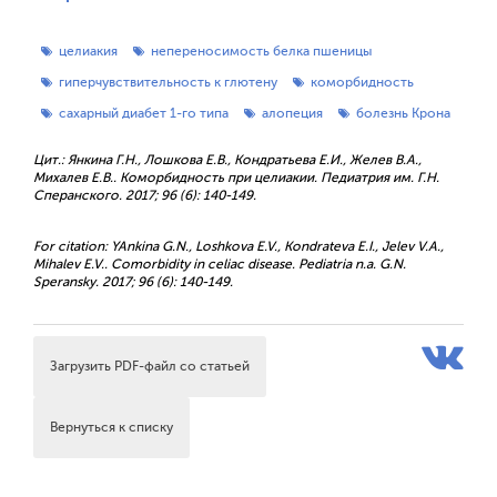
целиакия
непереносимость белка пшеницы
гиперчувствительность к глютену
коморбидность
сахарный диабет 1-го типа
алопеция
болезнь Крона
Цит.: Янкина Г.Н., Лошкова Е.В., Кондратьева Е.И., Желев В.А.,
Михалев Е.В.. Коморбидность при целиакии. Педиатрия им. Г.Н.
Сперанского. 2017; 96 (6): 140-149.
For citation: YAnkina G.N., Loshkova E.V., Kondrateva E.I., Jelev V.A.,
Mihalev E.V.. Comorbidity in celiac disease. Pediatria n.a. G.N.
Speransky. 2017; 96 (6): 140-149.
Загрузить PDF-файл со статьей
Вернуться к списку