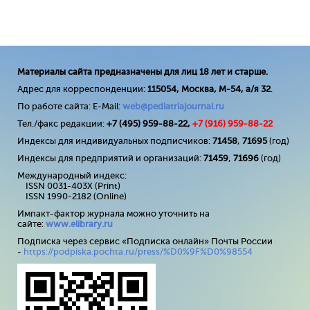
Материалы сайта предназначены для лиц 18 лет и старше.
Адрес для корреспонденции:
115054, Москва, М-54, а/я 32
.
По работе сайта: E-Mail:
web@pediatriajournal.ru
Тел./факс редакции:
+7 (495) 959-88-22,
+7 (
916
) 959-88-22
Индексы для индивидуальных подписчиков:
71458
,
71695
(год)
Индексы для предприятий и организаций:
71459
,
71696
(год)
Международный индекс:
ISSN 0031-403X (Print)
ISSN 1990-2182 (Online)
Импакт-фактор журнала можно уточнить на
сайте:
www
.
elibrary
.
ru
Подписка через сервис «Подписка онлайн» Почты России
-
https://podpiska.pochta.ru/press/%D0%9F%D0%98554