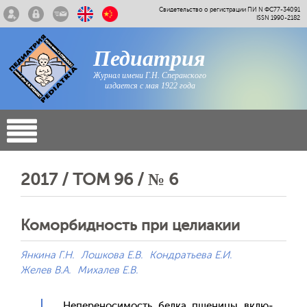
Свидетельство о регистрации ПИ N ФС77-34091
ISSN 1990-2182
Педиатрия
Журнал имени Г.Н. Сперанского
издается с мая 1922 года
2017 / ТОМ 96 / № 6
Коморбидность при целиакии
Янкина Г.Н.
Лошкова Е.В.
Кондратьева Е.И.
Желев В.А.
Михалев Е.В.
Не­пере­носи­мость бел­ка пше­ницы вклю­