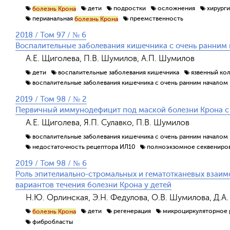
дети
подростки
осложнения
хирург
болезнь Крона
перианальная
преемственность
болезнь Крона
2018 / Том 97 / № 6
Воспалительные заболевания кишечника с очень ранним
А.Е. Щиголева, П.В. Шумилов, А.П. Шумилов
дети
воспалительные заболевания кишечника
язвенный ко
воспалительные заболевания кишечника с очень ранним началом
2019 / Том 98 / № 2
Первичный иммунодефицит под маской болезни Крона с
А.Е. Щиголева, Я.П. Сулавко, П.В. Шумилов
воспалительные заболевания кишечника с очень ранним началом
недостаточность рецептора ИЛ10
полноэкзомное секвениро
2019 / Том 98 / № 6
Роль эпителиально-стромальных и гематотканевых взаи
вариантов течения болезни Крона у детей
Н.Ю. Орлинская, Э.Н. Федулова, О.В. Шумилова, Д.А
дети
регенерация
микроциркуляторное 
болезнь Крона
фибробласты