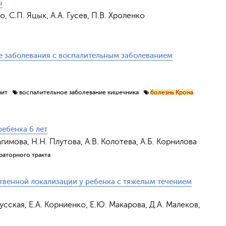
ы
о, С.П. Яцык, А.А. Гусев, П.В. Хроленко
е заболевания с воспалительным заболеванием
зит
воспалительное заболевание кишечника
болезнь Крона
ебенка 6 лет
Обрат
гимова, Н.Н. Плутова, А.В. Колотева, А.Б. Корнилова
раторного тракта
венной локализации у ребенка с тяжелым течением
усская, Е.А. Корниенко, Е.Ю. Макарова, Д.А. Малеков,