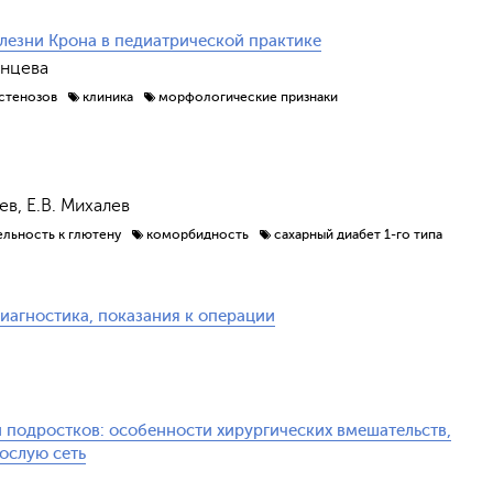
лезни Крона в педиатрической практике
янцева
стенозов
клиника
морфологические признаки
ев, Е.В. Михалев
ельность к глютену
коморбидность
сахарный диабет 1-го типа
иагностика, показания к операции
 подростков: особенности хирургических вмешательств,
ослую сеть