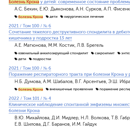
Болезнь Крона
у детей: современное состояние проблем
А.С. Бекин, Е.Ю. Дьяконова, А.Н. Сурков, А.П. Фисенк
дети
хирургическое лечение
болезнь Крона
2021 / Том 100 / № 6
Сочетание тяжелого деструктивного спондилита в дебют
кишечника у подростка 13 лет
А.Е. Матюнова, М.М. Костик, Л.В. Брегель
ювенильный анкилозирующий спондилит
сакроилиит
энте
дети
подростки
2021 / Том 100 / № 6
Поражение респираторного тракта при болезни Крона у р
Н.Б. Думова, А.М. Шабалов, В.Г. Арсентьев, Э.Ш. Ибра
внекишечные проявления
поражение респи
болезнь Крона
2022 / Том 101 / № 4
Клиническое наблюдение спонтанной эмфиземы множест
болезни Крона
В.Ю. Михайлова, Д.И. Мидлер, Н.Л. Волкова, Т.В. Габр
Е.В. Шилова, Д.Г. Баранов, И.М. Гайдук