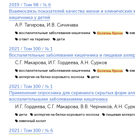
2019 / Том 98 / № 6
Взаимосвязь показателей качества жизни и клинических 
кишечника у детей
А.Р. Тагирова, И.В. Сичинава
воспалительные заболевания кишечника
яз
болезнь Крона
ответ на терапию
дети
2021 / Том 100 / № 1
Воспалительные заболевания кишечника и пищевая аллер
С.Г. Макарова, И.Г. Гордеева, А.Н. Сурков
воспалительные заболевания кишечника
яз
болезнь Крона
аллергия на белки коровьего молока
дети
2021 / Том 100 / № 1
Применение опросника для скрининга скрытых форм алле
воспалительными заболеваниями кишечника
И.Г. Гордеева, С.Г. Макарова, В.В. Черников, А.Н. Сур
дети
аллергия на белки коровьего молока
пищевая аллерг
язвенный колит
2021 / Том 100 / № 6