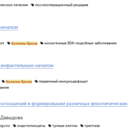
ическое лечение
послеоперационный рецидив
 началом
лит
моногенные ВЗК-подобные заболевания
болезнь Крона
 инфантильным началом
первичный иммунодефицит
болезнь Крона
вание
моотношений в формировании различных фенотипических
. Давыдова
русло
эндотелиоциты
тучные клетки
триптаза