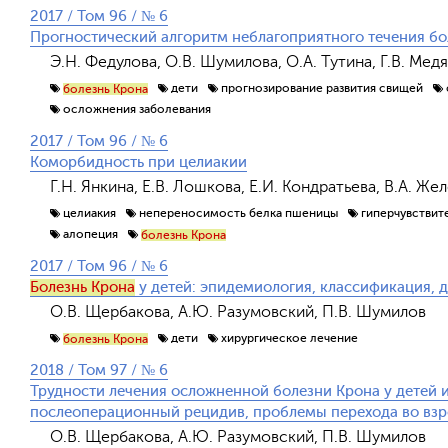
2017 / Том 96 / № 6
Прогностический алгоритм неблагоприятного течения бо
Э.Н. Федулова, О.В. Шумилова, О.А. Тутина, Г.В. Мед
дети
прогнозирование развития свищей
болезнь Крона
осложнения заболевания
2017 / Том 96 / № 6
Коморбидность при целиакии
Г.Н. Янкина, Е.В. Лошкова, Е.И. Кондратьева, В.А. Жел
целиакия
непереносимость белка пшеницы
гиперчувствит
алопеция
болезнь Крона
2017 / Том 96 / № 6
Болезнь Крона
у детей: эпидемиология, классификация, д
О.В. Щербакова, А.Ю. Разумовский, П.В. Шумилов
дети
хирургическое лечение
болезнь Крона
2018 / Том 97 / № 6
Трудности лечения осложненной болезни Крона у детей и
послеоперационный рецидив, проблемы перехода во взр
О.В. Щербакова, А.Ю. Разумовский, П.В. Шумилов