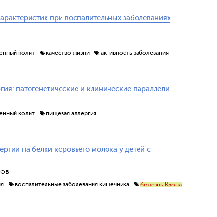
характеристик при воспалительных заболеваниях
венный колит
качество жизни
активность заболевания
гия: патогенетические и клинические параллели
венный колит
пищевая аллергия
ргии на белки коровьего молока у детей с
ков
ия
воспалительные заболевания кишечника
болезнь Крона