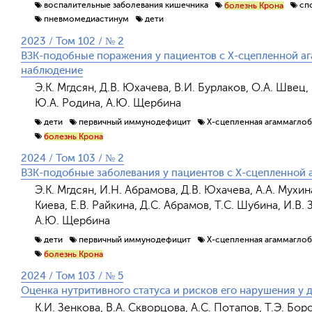
воспалительные заболевания кишечника
сп
болезнь Крона
пневмомедиастинум
дети
2023 / Том 102 / № 2
ВЗК-подобные поражения у пациентов с Х-сцепленной а
наблюдение
Э.К. Мгдсян, Д.В. Юхачева, В.И. Бурлаков, О.А. Швец, 
Ю.А. Родина, А.Ю. Щербина
дети
первичный иммунодефицит
Х-сцепленная агаммагло
болезнь Крона
2024 / Том 103 / № 2
ВЗК-подобные заболевания у пациентов с Х-сцепленной
Э.К. Мгдсян, И.Н. Абрамова, Д.В. Юхачева, А.А. Мухина
Киева, Е.В. Райкина, Д.С. Абрамов, Т.С. Шубина, И.В.
А.Ю. Щербина
дети
первичный иммунодефицит
Х-сцепленная агаммагло
болезнь Крона
2024 / Том 103 / № 5
Оценка нутритивного статуса и рисков его нарушения у
К.И. Зенкова, В.А. Скворцова, А.С. Потапов, Т.Э. Бор