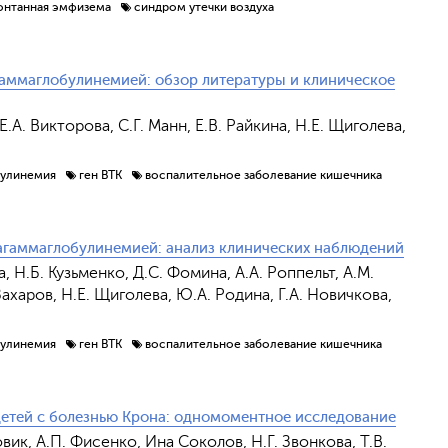
онтанная эмфизема
синдром утечки воздуха
гаммаглобулинемией: обзор литературы и клиническое
Е.А. Викторова, С.Г. Манн, Е.В. Райкина, Н.Е. Щиголева,
булинемия
ген BTK
воспалительное заболевание кишечника
 агаммаглобулинемией: анализ клинических наблюдений
, Н.Б. Кузьменко, Д.С. Фомина, А.А. Роппельт, А.М.
Отправить
 Захаров, Н.Е. Щиголева, Ю.А. Родина, Г.А. Новичкова,
булинемия
ген BTK
воспалительное заболевание кишечника
 детей с болезнью Крона: одномоментное исследование
овик, А.П. Фисенко, Ина Соколов, Н.Г. Звонкова, Т.В.