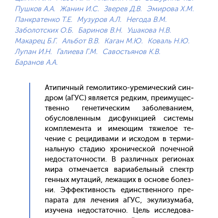
Пушков А.А.
Жанин И.С.
Зверев Д.В.
Эмирова Х.М.
Панкратенко Т.Е.
Музуров А.Л.
Негода В.М.
Заболотских О.Б.
Баринов В.Н.
Ушакова Н.В.
Макарец Б.Г.
Альбот В.В.
Каган М.Ю.
Коваль Н.Ю.
Лупан И.Н.
Галиева Г.М.
Савостьянов К.В.
Баранов А.А.
Ати­пич­ный ге­моли­тико-уре­мичес­кий син­
дром (аГУС) яв­ля­ет­ся ред­ким, пре­иму­щес­
твен­но ге­нети­чес­ким за­боле­вани­ем,
обус­ловлен­ным дис­фун­кци­ей сис­те­мы
ком­пле­мен­та и име­ющим тя­желое те­
чение с ре­циди­вами и ис­хо­дом в тер­ми­
наль­ную ста­дию хро­ничес­кой по­чеч­ной
не­дос­та­точ­ности. В раз­личных ре­ги­онах
ми­ра от­ме­ча­ет­ся ва­ри­абель­ный спектр
ген­ных му­таций, ле­жащих в ос­но­ве бо­лез­
ни. Эф­фектив­ность единс­твен­но­го пре­
пара­та для ле­чения аГУС, эку­лизу­маба,
изу­чена не­дос­та­точ­но. Цель ис­сле­дова­