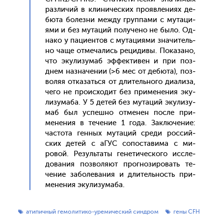
раз­ли­чий в кли­ничес­ких про­яв­ле­ни­ях де­
бюта бо­лез­ни меж­ду груп­па­ми с му­таци­
ями и без му­таций по­луче­но не бы­ло. Од­
на­ко у па­ци­ен­тов с му­таци­ями зна­читель­
но ча­ще от­ме­чались ре­циди­вы. По­каза­но,
что эку­лизу­маб эф­фекти­вен и при поз­
днем наз­на­чении (>6 мес от де­бюта), поз­
во­ляя от­ка­зать­ся от дли­тель­но­го ди­али­за,
че­го не про­ис­хо­дит без при­мене­ния эку­
лизу­маба. У 5 де­тей без му­таций эку­лизу­
маб был ус­пешно от­ме­нен пос­ле при­
мене­ния в те­чение 1 го­да. Зак­лю­чение:
час­то­та ген­ных му­таций сре­ди рос­сий­
ских де­тей с аГУС со­пос­та­вима с ми­
ровой. Ре­зуль­та­ты ге­нети­чес­ко­го ис­сле­
дова­ния поз­во­ля­ют прог­но­зиро­вать те­
чение за­боле­вания и дли­тель­ность при­
мене­ния эку­лизу­маба.
атипичный гемолитико-уремический синдром
гены CFH