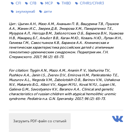
CFI
CFB
MCP
THBD
CFHR1/CFHR3
экулизумаб
дети
Цит.: Цыгин А.Н., Мазо А.М., Ананьин П. В., Вашурина Т.В., Пушков
А.А., Жанин И.С., Зверев Д.В., Эмирова Х.М., Панкратенко Т.Е.,
Музуров А.Л., Негода В.М., Заболотских О.Б., Баринов В.Н., Ушакова
Н.В., Макарец Б.Г., Альбот В.В., Каган М.Ю., Коваль Н.Ю., Лупан И.Н.,
Галиева Г.М., Савостьянов К.В., Баранов А.А.. Клиническая и
генетическая характеристика российских детей с атипичным
гемолитико-уремическим синдромом. Педиатрия им. Г.Н.
Сперанского. 2017; 96 (2): 65-73.
For citation: Tsygin A.N., Mazo A.M., Ananin P. V., Vashurina T.V.,
Pushkov A.A., Janin I.S., Zverev D.V., Emirova H.M., Pankratenko T.E.,
Muzurov A.L., Negoda V.M., Zabolotskih O.B., Barinov V.N., Ushakova
N.V., Makarets B.G., Albot V.V., Kagan M.YU., Koval N.YU., Lupan I.N.,
Galieva G.M., Savostyanov K.V., Baranov A.A.. Clinical and genetic
characteristics of russian children with atypical hemolithic uremic
syndrome. Pediatria n.a. G.N. Speransky. 2017; 96 (2): 65-73.
Загрузить PDF-файл со статьей