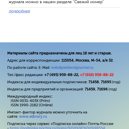
журнала можно в нашем разделе "Свежий номер"
подробнее
Материалы сайта предназначены для лиц 18 лет и старше.
Адрес для корреспонденции:
115054, Москва, М-54, а/я 32
.
По работе сайта: E-Mail:
web@pediatriajournal.ru
Тел./факс редакции:
+7 (495) 959-88-22,
+7 (
916
) 959-88-22
Индексы для индивидуальных подписчиков:
71458
,
71695
(год)
Индексы для предприятий и организаций:
71459
,
71696
(год)
Международный индекс:
ISSN 0031-403X (Print)
ISSN 1990-2182 (Online)
Импакт-фактор журнала можно уточнить на
сайте:
www
.
elibrary
.
ru
Подписка через сервис «Подписка онлайн» Почты России
-
https://podpiska.pochta.ru/press/%D0%9F%D0%98554