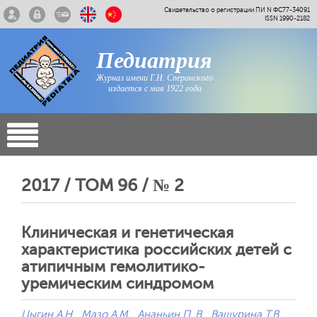
Свидетельство о регистрации ПИ N ФС77-34091
ISSN 1990-2182
Педиатрия
Журнал имени Г.Н. Сперанского
издается с мая 1922 года
2017 / ТОМ 96 / № 2
Клиническая и генетическая
характеристика российских детей с
атипичным гемолитико-
уремическим синдромом
Цыгин А.Н.
Мазо А.М.
Ананьин П. В.
Вашурина Т.В.