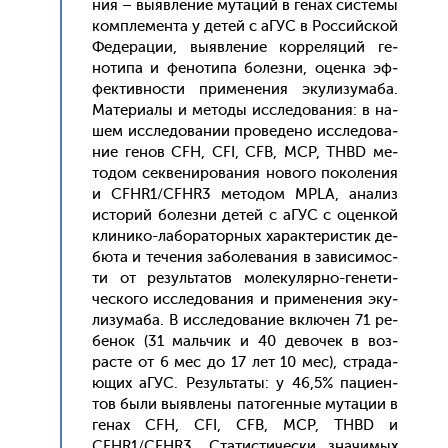
ния – вы­яв­ле­ние му­таций в ге­нах сис­те­мы
ком­пле­мен­та у де­тей с аГУС в Рос­сий­ской
Фе­дера­ции, вы­яв­ле­ние кор­ре­ляций ге­
ноти­па и фе­ноти­па бо­лез­ни, оцен­ка эф­
фектив­ности при­мене­ния эку­лизу­маба.
Ма­тери­алы и ме­тоды ис­сле­дова­ния: в на­
шем ис­сле­дова­нии про­веде­но ис­сле­дова­
ние ге­нов CFH, CFI, CFB, MCP, THBD ме­
тодом сек­ве­ниро­вания но­вого по­коле­ния
и CFHR1/CFHR3 ме­тодом MPLA, ана­лиз
ис­то­рий бо­лез­ни де­тей с аГУС с оцен­кой
кли­нико-ла­бора­тор­ных ха­рак­те­рис­тик де­
бюта и те­чения за­боле­вания в за­виси­мос­
ти от ре­зуль­та­тов мо­леку­ляр­но-ге­нети­
чес­ко­го ис­сле­дова­ния и при­мене­ния эку­
лизу­маба. В ис­сле­дова­ние вклю­чен 71 ре­
бенок (31 маль­чик и 40 де­вочек в воз­
расте от 6 мес до 17 лет 10 мес), стра­да­
ющих аГУС. Ре­зуль­та­ты: у 46,5% па­ци­ен­
тов бы­ли вы­яв­ле­ны па­тоген­ные му­тации в
ге­нах CFH, CFI, CFB, MCP, THBD и
CFHR1/CFHR3. Ста­тис­ти­чес­ки зна­чимых