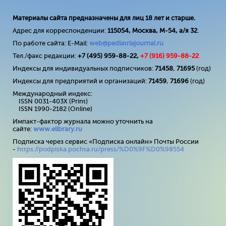
Материалы сайта предназначены для лиц 18 лет и старше.
Адрес для корреспонденции:
115054, Москва, М-54, а/я 32
.
По работе сайта: E-Mail:
web@pediatriajournal.ru
Тел./факс редакции:
+7 (495) 959-88-22,
+7 (
916
) 959-88-22
Индексы для индивидуальных подписчиков:
71458
,
71695
(год)
Индексы для предприятий и организаций:
71459
,
71696
(год)
Международный индекс:
ISSN 0031-403X (Print)
ISSN 1990-2182 (Online)
Импакт-фактор журнала можно уточнить на
сайте:
www
.
elibrary
.
ru
Подписка через сервис «Подписка онлайн» Почты России
-
https://podpiska.pochta.ru/press/%D0%9F%D0%98554