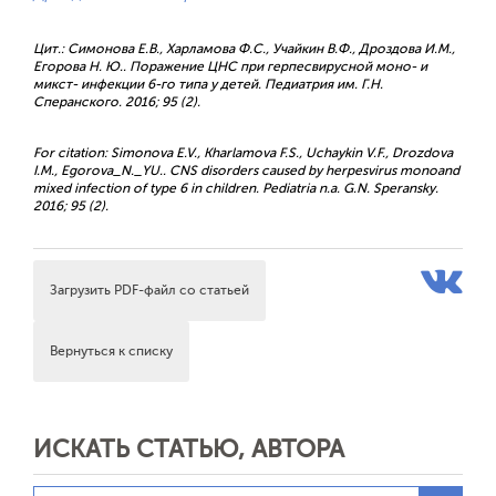
Цит.: Симонова Е.В., Харламова Ф.С., Учайкин В.Ф., Дроздова И.М.,
Егорова Н. Ю.. Поражение ЦНС при герпесвирусной моно- и
микст- инфекции 6-го типа у детей. Педиатрия им. Г.Н.
Сперанского. 2016; 95 (2).
For citation: Simonova E.V., Kharlamova F.S., Uchaykin V.F., Drozdova
I.M., Egorova_N._YU.. CNS disorders caused by herpesvirus monoand
mixed infection of type 6 in children. Pediatria n.a. G.N. Speransky.
2016; 95 (2).
Загрузить PDF-файл со статьей
Вернуться к списку
ИСКАТЬ СТАТЬЮ, АВТОРА