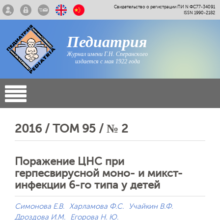
Свидетельство о регистрации ПИ N ФС77-34091
ISSN 1990-2182
Педиатрия
Журнал имени Г.Н. Сперанского
издается с мая 1922 года
2016 / ТОМ 95 / № 2
Поражение ЦНС при
герпесвирусной моно- и микст-
инфекции 6-го типа у детей
Симонова Е.В.
Харламова Ф.С.
Учайкин В.Ф.
Дроздова И.М.
Егорова Н. Ю.