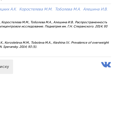
цких А.К.
Коростелева М.М.
Тоболева М.А.
Алешина И.В.
А.К., Коростелева М.М., Тоболева М.А., Алешина И.В.. Распространенность
тицентровое исследование. Педиатрия им. Г.Н. Сперанского. 2014; 93
h A.K., Korosteleva M.M., Toboleva M.A., Aleshina I.V.. Prevalence of overweight
N. Speransky. 2014; 93 (5).
писку