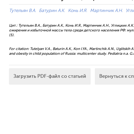
Тутельян В.А.
Батурин А.К.
Конь И.Я.
Мартинчик А.Н.
Угли
Цит.: Тутельян В.А., Батурин А.К., Конь И.Я., Мартинчик А.Н., Углицких 
ожирения и избыточной массы тела среди детского населения РФ: муль
(5).
For citation: Tutelyan V.A., Baturin A.K., Kon I.YA., Martinchik A.N., Uglitski
and obesity in child population of Russia: multicenter study. Pediatria n.a. G.
Загрузить PDF-файл со статьей
Вернуться к с