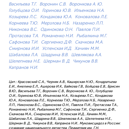
Васильева Т.Г.
Воронин С.В.
Воронкова А. Ю.
Голубцова О.И.
Горинова Ю.В.
Ильенкова Н.А.
Козырева Л.С.
Кондакова Ю.А.
Коновалова Л.Е.
Корнеева Т.Ю.
Мерзлова Н.Б.
Назаренко Л.П.
Никонова В.С.
Одинокова О.Н.
Павлов П.И.
Протасова Т.А.
Романенко Н.И.
Рыбалкина М.Г.
Сафонова Т.И.
Сергиенко Д.Ф.
Скачкова М.А.
Смирнова И.И.
Успенская И.Д.
Хачиян М.M.
Шабалова Л.А.
Шадрина В.В.
Шевлякова А.А.
Шелепнева Н.Е.
Шерман В. Д.
Чикунов В.В.
Капранов Н.И.
Цит.: Красовский С.А., Черняк А.В., Каширская Н.Ю., Кондратьева
Е.И., Амелина Е.Л., Ашерова И.К., Байкова Г.В., Бойцова Е.В., Брисин
В.Ю., Васильева Т.Г., Воронин С.В., Воронкова А. Ю., Голубцова
О.И., Горинова Ю.В., Ильенкова Н.А., Козырева Л.С., Кондакова
Ю.А., Коновалова Л.Е., Корнеева Т.Ю., Мерзлова Н.Б., Назаренко
Л.П., Никонова В.С., Одинокова О.Н., Павлов П.И., Протасова Т.А.,
Романенко Н.И., Рыбалкина М.Г., Сафонова Т.И., Сергиенко Д.Ф.,
Скачкова М.А., Смирнова И.И., Успенская И.Д., Хачиян М.M.,
Шабалова Л.А., Шадрина В.В., Шевлякова А.А., Шелепнева Н.Е.,
Шерман В. Д., Чикунов В.В., Капранов Н.И.. Муковисцидоз в России:
создание национального регистра. Педиатрия им. Г.Н.