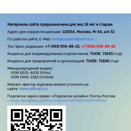
Материалы сайта предназначены для лиц 18 лет и старше.
Адрес для корреспонденции:
115054, Москва, М-54, а/я 32
.
По работе сайта: E-Mail:
web@pediatriajournal.ru
Тел./факс редакции:
+7 (495) 959-88-22,
+7 (
916
) 959-88-22
Индексы для индивидуальных подписчиков:
71458
,
71695
(год)
Индексы для предприятий и организаций:
71459
,
71696
(год)
Международный индекс:
ISSN 0031-403X (Print)
ISSN 1990-2182 (Online)
Импакт-фактор журнала можно уточнить на
сайте:
www
.
elibrary
.
ru
Подписка через сервис «Подписка онлайн» Почты России
-
https://podpiska.pochta.ru/press/%D0%9F%D0%98554