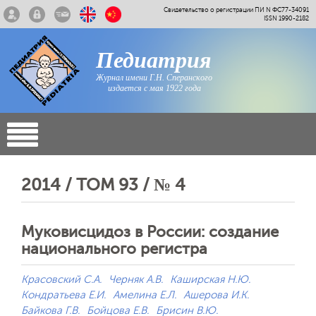
Свидетельство о регистрации ПИ N ФС77-34091
ISSN 1990-2182
Педиатрия
Журнал имени Г.Н. Сперанского
издается с мая 1922 года
2014 / ТОМ 93 / № 4
Муковисцидоз в России: создание
национального регистра
Красовский С.А.
Черняк А.В.
Каширская Н.Ю.
Кондратьева Е.И.
Амелина Е.Л.
Ашерова И.К.
Байкова Г.В.
Бойцова Е.В.
Брисин В.Ю.