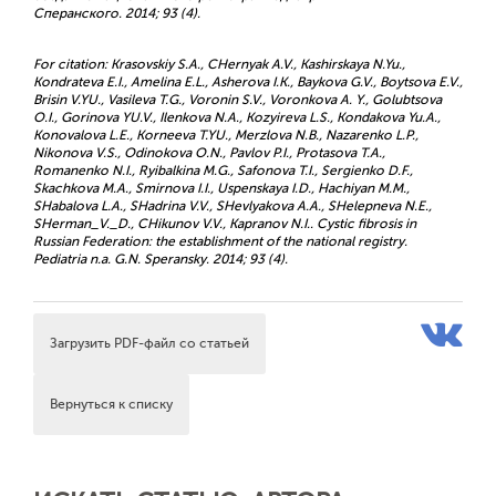
Сперанского. 2014; 93 (4).
For citation: Krasovskiy S.A., CHernyak A.V., Kashirskaya N.Yu.,
Kondrateva E.I., Amelina E.L., Asherova I.K., Baykova G.V., Boytsova E.V.,
Brisin V.YU., Vasileva T.G., Voronin S.V., Voronkova A. Y., Golubtsova
O.I., Gorinova YU.V., Ilenkova N.A., Kozyireva L.S., Kondakova Yu.А.,
Konovalova L.E., Korneeva T.YU., Merzlova N.B., Nazarenko L.P.,
Nikonova V.S., Odinokova O.N., Pavlov P.I., Protasova T.A.,
Romanenko N.I., Ryibalkina M.G., Safonova T.I., Sergienko D.F.,
Skachkova M.A., Smirnova I.I., Uspenskaya I.D., Hachiyan M.M.,
SHabalova L.A., SHadrina V.V., SHevlyakova A.A., SHelepneva N.E.,
SHerman_V._D., CHikunov V.V., Kapranov N.I.. Cystic fibrosis in
Russian Federation: the establishment of the national registry.
Pediatria n.a. G.N. Speransky. 2014; 93 (4).
Загрузить PDF-файл со статьей
Вернуться к списку