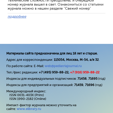
Технические сложности преодолены, и очередной
номер журнала вышел в свет. Ознакомиться со статьями
журнала можно в нашем разделе "Свежий номер"
подробнее
Материалы сайта предназначены для лиц 18 лет и старше.
Адрес для корреспонденции:
115054, Москва, М-54, а/я 32
.
По работе сайта: E-Mail:
web@pediatriajournal.ru
Тел./факс редакции:
+7 (495) 959-88-22,
+7 (
916
) 959-88-22
Индексы для индивидуальных подписчиков:
71458
,
71695
(год)
Индексы для предприятий и организаций:
71459
,
71696
(год)
Международный индекс:
ISSN 0031-403X (Print)
ISSN 1990-2182 (Online)
Импакт-фактор журнала можно уточнить на
сайте:
www
.
elibrary
.
ru