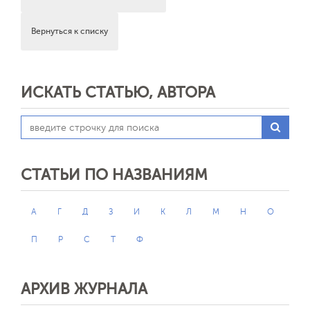
Вернуться к списку
ИСКАТЬ СТАТЬЮ, АВТОРА
СТАТЬИ ПО НАЗВАНИЯМ
А
Г
Д
З
И
К
Л
М
Н
О
П
Р
С
Т
Ф
АРХИВ ЖУРНАЛА