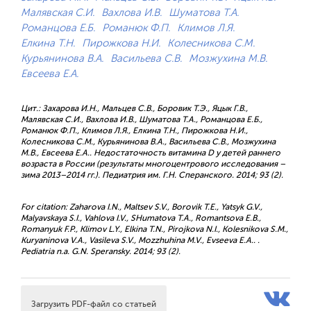
Малявская С.И.
Вахлова И.В.
Шуматова Т.А.
Романцова Е.Б.
Романюк Ф.П.
Климов Л.Я.
Елкина Т.Н.
Пирожкова Н.И.
Колесникова С.М.
Курьянинова В.А.
Васильева С.В.
Мозжухина М.В.
Евсеева Е.А.
Цит.: Захарова И.Н., Мальцев С.В., Боровик Т.Э., Яцык Г.В.,
Малявская С.И., Вахлова И.В., Шуматова Т.А., Романцова Е.Б.,
Романюк Ф.П., Климов Л.Я., Елкина Т.Н., Пирожкова Н.И.,
Колесникова С.М., Курьянинова В.А., Васильева С.В., Мозжухина
М.В., Евсеева Е.А.. Недостаточность витамина D у детей раннего
возраста в России (результаты многоцентрового исследования –
зима 2013–2014 гг.). Педиатрия им. Г.Н. Сперанского. 2014; 93 (2).
For citation: Zaharova I.N., Maltsev S.V., Borovik T.E., Yatsyk G.V.,
Malyavskaya S.I., Vahlova I.V., SHumatova T.A., Romantsova E.B.,
Romanyuk F.P., Klimov L.Y., Elkina T.N., Pirojkova N.I., Kolesnikova S.M.,
Kuryaninova V.A., Vasileva S.V., Mozzhuhina M.V., Evseeva E.A.. .
Pediatria n.a. G.N. Speransky. 2014; 93 (2).
Загрузить PDF-файл со статьей