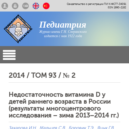
Свидетельство о регистрации ПИ N ФС77-34091
ISSN 1990-2182
Педиатрия
Журнал имени Г.Н. Сперанского
издается с мая 1922 года
2014 / ТОМ 93 / № 2
Недостаточность витамина D у
детей раннего возраста в России
(результаты многоцентрового
исследования – зима 2013–2014 гг.)
Захарова И.Н.
Мальцев С.В.
Боровик Т.Э.
Яцык Г.В.