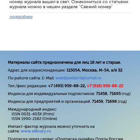
номер журнала вышел в свет. Ознакомиться со статьями
журнала можно в нашем разделе "Свежий номер"
подробнее
Материалы сайта предназначены для лиц 18 лет и старше.
Адрес для корреспонденции:
115054, Москва, М-54, а/я 32
.
По работе сайта: E-Mail:
web@pediatriajournal.ru
Тел./факс редакции:
+7 (495) 959-88-22,
+7 (
916
) 959-88-22
Индексы для индивидуальных подписчиков:
71458
,
71695
(год)
Индексы для предприятий и организаций:
71459
,
71696
(год)
Международный индекс:
ISSN 0031-403X (Print)
ISSN 1990-2182 (Online)
Импакт-фактор журнала можно уточнить на
сайте:
www
.
elibrary
.
ru
Подписка через сервис «Подписка онлайн» Почты России