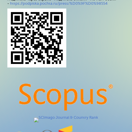
-
https://podpiska.pochta.ru/press/%D0%9F%D0%98554