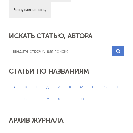
Вернуться к списку
ИСКАТЬ СТАТЬЮ, АВТОРА
СТАТЬИ ПО НАЗВАНИЯМ
А
В
Г
Д
И
К
М
Н
О
П
Р
С
Т
У
Х
Э
Ю
АРХИВ ЖУРНАЛА