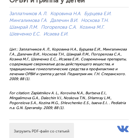
ОРВИ и гриппа у детей
Заплатников А. Л.
Коровина Н.А.
Бурцева Е.И.
Мингалимова Г.А.
Далечин В.И.
Носкова Т.Н.
Шамрай Л.М.
Погорелова С.А.
Козина М.Г.
Шевченко Е.С.
Исаева Е.И.
Цит.: Заплатников А. Л., Коровина Н.А., Бурцева Е.И., Мингалимова
Г.А., Далечин В.И., Носкова Т.Н., Шамрай Л.М., Погорелова С.А.,
Козина М.Г., Шевченко Е.С., Исаева Е.И.. Современные препараты,
содержащие сверхмалые дозы действующего вещества, и
традиционные гомеопатические средства в профилактике и
лечении ОРВИ и гриппа у детей. Педиатрия им. Г.Н. Сперанского.
2009; 88 (1).
For citation: Zaplatnikov A. L., Korovina N.A., Burtseva E.I.,
Mingalimova G.A., Dalechin V.I., Noskova T.N., SHamray L.M.,
Pogorelova S.A., Kozina M.G., SHevchenko E.S., Isaeva E.I.. . Pediatria
n.a. G.N. Speransky. 2009; 88 (1).
Загрузить PDF-файл со статьей