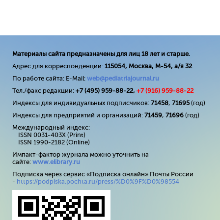
Материалы сайта предназначены для лиц 18 лет и старше.
Адрес для корреспонденции:
115054, Москва, М-54, а/я 32
.
По работе сайта: E-Mail:
web@pediatriajournal.ru
Тел./факс редакции:
+7 (495) 959-88-22,
+7 (
916
) 959-88-22
Индексы для индивидуальных подписчиков:
71458
,
71695
(год)
Индексы для предприятий и организаций:
71459
,
71696
(год)
Международный индекс:
ISSN 0031-403X (Print)
ISSN 1990-2182 (Online)
Импакт-фактор журнала можно уточнить на
сайте:
www
.
elibrary
.
ru
Подписка через сервис «Подписка онлайн» Почты России
-
https://podpiska.pochta.ru/press/%D0%9F%D0%98554