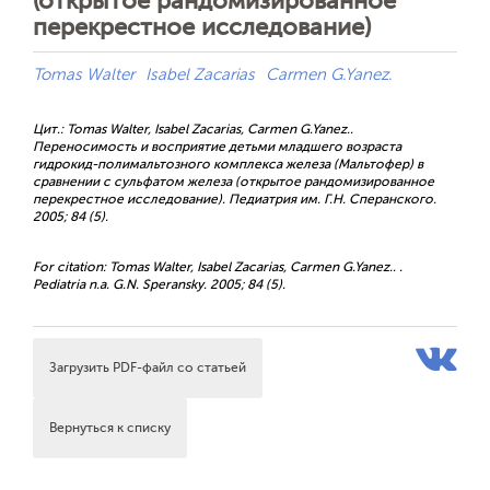
(открытое рандомизированное
перекрестное исследование)
Tomas Walter
Isabel Zacarias
Carmen G.Yanez.
Цит.: Tomas Walter, Isabel Zacarias, Carmen G.Yanez..
Переносимость и восприятие детьми младшего возраста
гидрокид-полимальтозного комплекса железа (Мальтофер) в
сравнении с сульфатом железа (открытое рандомизированное
перекрестное исследование). Педиатрия им. Г.Н. Сперанского.
2005; 84 (5).
For citation: Tomas Walter, Isabel Zacarias, Carmen G.Yanez.. .
Pediatria n.a. G.N. Speransky. 2005; 84 (5).
Загрузить PDF-файл со статьей
Вернуться к списку