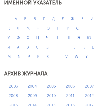
ИМЕННОЙ УКАЗАТЕЛЬ
А
Б
В
Г
Д
Е
Ж
З
И
К
Л
М
Н
О
П
Р
С
Т
У
Ф
Х
Ц
Ч
Ш
Щ
Э
Ю
Я
A
B
C
G
H
I
J
K
L
M
N
P
R
S
T
V
W
Y
АРХИВ ЖУРНАЛА
2003
2004
2005
2006
2007
2008
2009
2010
2011
2012
2013
2014
2015
2016
2017