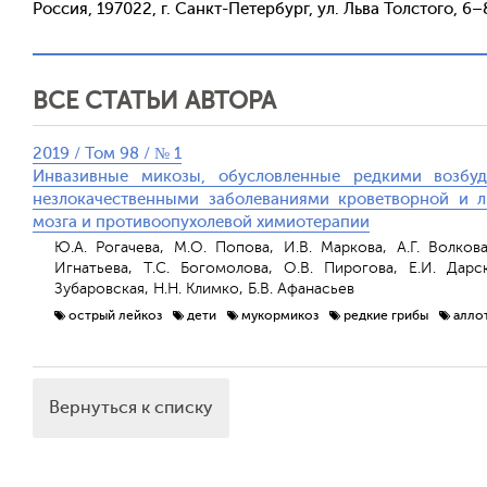
Россия, 197022, г. Санкт-Петербург, ул. Льва Толстого, 6–
ВСЕ СТАТЬИ АВТОРА
2019 / Том 98 / № 1
Инвазивные микозы, обусловленные редкими возбуд
незлокачественными заболеваниями кроветворной и л
мозга и противоопухолевой химиотерапии
Ю.А. Рогачева, М.О. Попова, И.В. Маркова, А.Г. Волкова
Игнатьева, Т.С. Богомолова, О.В. Пирогова, Е.И. Дарс
Зубаровская, Н.Н. Климко, Б.В. Афанасьев
острый лейкоз
дети
мукормикоз
редкие грибы
алло
Вернуться к списку