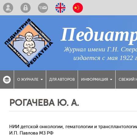
Педиат
Журнал имени Г.Н. Спер
издается с мая 1922 
ДЛЯ АВТОРОВ
СВЕЖИЙ 
О ЖУРНАЛЕ
ИНФОРМАЦИЯ
РОГАЧЕВА Ю. А.
НИИ детской онкологии, гематологии и трансплантологи
И.П. Павлова МЗ РФ