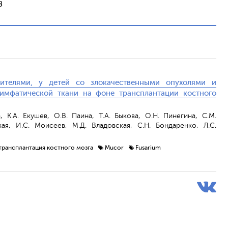
8
ителями, у детей со злокачественными опухолями и
имфатической ткани на фоне трансплантации костного
, К.А. Екушев, О.В. Паина, Т.А. Быкова, О.Н. Пинегина, С.М.
кая, И.С. Моисеев, М.Д. Владовская, С.Н. Бондаренко, Л.С.
трансплантация костного мозга
Mucor
Fusarium