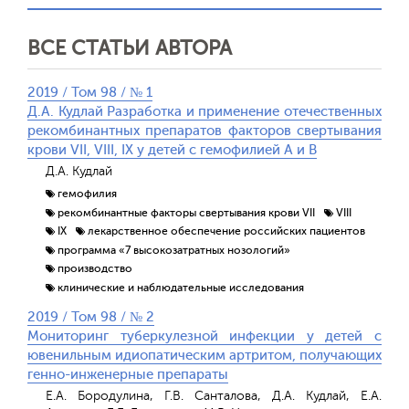
ВСЕ СТАТЬИ АВТОРА
2019 / Том 98 / № 1
Д.А. Кудлай Разработка и применение отечественных
рекомбинантных препаратов факторов свертывания
крови VII, VIII, IX у детей с гемофилией А и B
Д.А. Кудлай
гемофилия
рекомбинантные факторы свертывания крови VII
VIII
IX
лекарственное обеспечение российских пациентов
программа «7 высокозатратных нозологий»
производство
клинические и наблюдательные исследования
2019 / Том 98 / № 2
Мониторинг туберкулезной инфекции у детей с
ювенильным идиопатическим артритом, получающих
генно-инженерные препараты
Е.А. Бородулина, Г.В. Санталова, Д.А. Кудлай, Е.А.