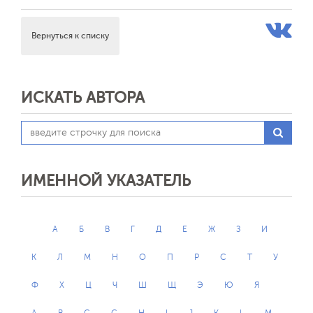
Вернуться к списку
ИСКАТЬ АВТОРА
ИМЕННОЙ УКАЗАТЕЛЬ
А
Б
В
Г
Д
Е
Ж
З
И
К
Л
М
Н
О
П
Р
С
Т
У
Ф
Х
Ц
Ч
Ш
Щ
Э
Ю
Я
A
B
C
G
H
I
J
K
L
M