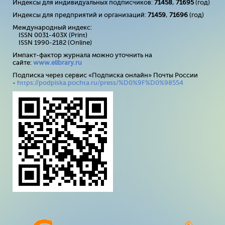
Индексы для индивидуальных подписчиков:
71458
,
71695
(год)
Индексы для предприятий и организаций:
71459
,
71696
(год)
Международный индекс:
ISSN 0031-403X (Print)
ISSN 1990-2182 (Online)
Импакт-фактор журнала можно уточнить на
сайте:
www
.
elibrary
.
ru
Подписка через сервис «Подписка онлайн» Почты России
-
https://podpiska.pochta.ru/press/%D0%9F%D0%98554