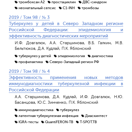
тромбоксан А2
простациклин
ДВС-синдром
неонатальный сепсис
C1-INH
тромбозы
2019 / Том 98 / № 3
Туберкулез у детей в Северо Западном регионе
Российской Федерации: эпидемиология и
эффективность диагностических мероприятий
И.Ф. Довгалюк, А.А. Старшинова, В.Б. Галкин, М.В.
Бельтюков, Д.А. Кудлай, П.К. Яблонский
туберкулез у детей
эпидемиология
диагностика
профилактика
Северо-Западный регион РФ
2019 / Том 98 / № 4
Эффективность применения новых методов
иммунодиагностики туберкулезной инфекции в
Российской Федерации
А.А. Старшинова, Д.А. Кудлай, И.Ф. Довгалюк, Н.Ю.
Басанцова, Ю.С. Зинченко, П.К. Яблонский
иммунодиагностика
туберкулез
латентная туберкулезная инфекция
Диаскинтест
IGRA-тесты
QuantiFERON-TB
T-SPOT.TB