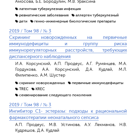
Амосова, Б.Е. Бородулин, М.В. Ураксина
латентная туберкулезная инфекция
ревматические заболевания
аллерген туберкулезный
дети
генно-инженерные биологические препараты
2019 / Том 98 / № 3
Скрининг новорожденных на первичные
иммунодефициты и группу риска
иммунорегуляторных расстройств, требующих
диспансерного наблюдения
И.А. Корсунский, А.П. Продеус, А.Г. Румянцев, М.А.
Гордукова, А.А. Корсунский, Д.А. Кудлай, М.Л.
Филипенко, А.М. Шустер
скрининг новорожденных
первичные иммунодефициты
TREC
KREC
секвенирование следующего поколения
2019 / Том 98 / № 3
Ингибитор С1- эстеразы: подходы к рациональной
фармакотерапии неонатального сепсиса
А.П. Продеус, М.В. Устинова, А.У. Лекманов, Н.В.
Кудряшов, Д.А. Кудлай