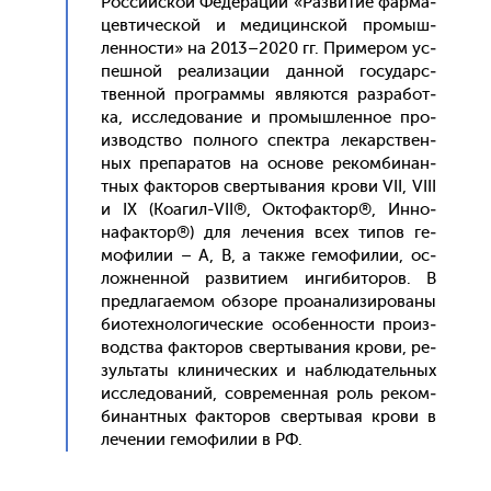
Рос­сий­ской Фе­дера­ции «Раз­ви­тие фар­ма­
цев­ти­чес­кой и ме­дицин­ской про­мыш­
леннос­ти» на 2013–2020 гг. При­мером ус­
пешной ре­али­зации дан­ной го­сударс­
твен­ной прог­раммы яв­ля­ют­ся раз­ра­бот­
ка, ис­сле­дова­ние и про­мыш­ленное про­
из­водс­тво пол­но­го спек­тра ле­карс­твен­
ных пре­пара­тов на ос­но­ве ре­ком­би­нан­
тных фак­то­ров свер­ты­вания кро­ви VII, VIII
и IX (Ко­агил-VII®, Ок­то­фак­тор®, Ин­но­
нафак­тор®) для ле­чения всех ти­пов ге­
мофи­лии – А, В, а так­же ге­мофи­лии, ос­
ложнен­ной раз­ви­ти­ем ин­ги­бито­ров. В
пред­ла­га­емом об­зо­ре про­ана­лизи­рова­ны
би­отех­но­логи­чес­кие осо­бен­ности про­из­
водс­тва фак­то­ров свер­ты­вания кро­ви, ре­
зуль­та­ты кли­ничес­ких и наб­лю­датель­ных
ис­сле­дова­ний, сов­ре­мен­ная роль ре­ком­
би­нан­тных фак­то­ров свер­ты­вая кро­ви в
ле­чении ге­мофи­лии в РФ.