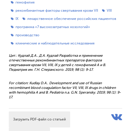
гемофилия
рекомбинантные факторы свертывания крови VII
VIII
IX
лекарственное обеспечение российских пациентов
программа «7 высокозатратных нозологий»
производство
клинические и наблюдательные исследования
Цит.: Кудлай Д.А.. Д.А. Кудлай Разработка и применение
отечественных рекомбинантных препаратов факторов
свертывания крови VII, VIII, IX у детей с гемофилией А и B.
Педиатрия им. Г.Н. Сперанского. 2019; 98 (1): 9-17.
For citation: Kudlay D.A.. Development and use of Russian
recombinant blood coagulation factor VII, VIII, IX drugs in children
with hemophilia A and B. Pediatria n.a. G.N. Speransky. 2019; 98 (1): 9-
17.
Загрузить PDF-файл со статьей