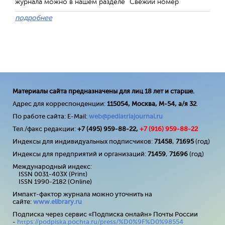
журнала можно в нашем разделе "Свежий номер"
подробнее
Материалы сайта предназначены для лиц 18 лет и старше.
Адрес для корреспонденции:
115054, Москва, М-54, а/я 32
.
По работе сайта: E-Mail:
web@pediatriajournal.ru
Тел./факс редакции:
+7 (495) 959-88-22,
+7 (
916
) 959-88-22
Индексы для индивидуальных подписчиков:
71458
,
71695
(год)
Индексы для предприятий и организаций:
71459
,
71696
(год)
Международный индекс:
ISSN 0031-403X (Print)
ISSN 1990-2182 (Online)
Импакт-фактор журнала можно уточнить на
сайте:
www
.
elibrary
.
ru
Подписка через сервис «Подписка онлайн» Почты России
-
https://podpiska.pochta.ru/press/%D0%9F%D0%98554