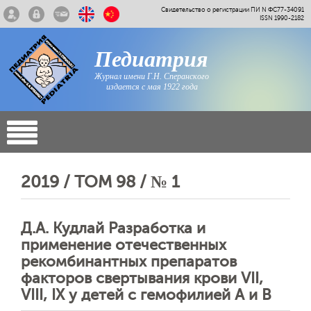
Свидетельство о регистрации ПИ N ФС77-34091
ISSN 1990-2182
Педиатрия
Журнал имени Г.Н. Сперанского
издается с мая 1922 года
2019 / ТОМ 98 / № 1
Д.А. Кудлай Разработка и
применение отечественных
рекомбинантных препаратов
факторов свертывания крови VII,
VIII, IX у детей с гемофилией А и B