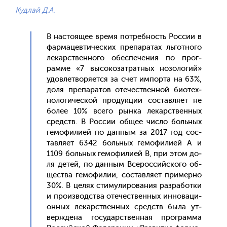
Кудлай Д.А.
В нас­то­ящее вре­мя пот­ребность Рос­сии в
фар­ма­цев­ти­чес­ких пре­пара­тах ль­гот­но­го
ле­карс­твен­но­го обес­пе­чения по прог­
рамме «7 вы­соко­зат­ратных но­золо­гий»
удов­летво­ря­ет­ся за счет им­порта на 63%,
до­ля пре­пара­тов оте­чес­твен­ной би­отех­
но­логи­чес­кой про­дук­ции сос­тавля­ет не
бо­лее 10% все­го рын­ка ле­карс­твен­ных
средств. В Рос­сии об­щее чис­ло боль­ных
ге­мофи­ли­ей по дан­ным за 2017 год сос­
тавля­ет 6342 боль­ных ге­мофи­ли­ей А и
1109 боль­ных ге­мофи­ли­ей B, при этом до­
ля де­тей, по дан­ным Все­рос­сий­ско­го об­
щес­тва ге­мофи­лии, сос­тавля­ет при­мер­но
30%. В це­лях сти­мули­рова­ния раз­ра­бот­ки
и про­из­водс­тва оте­чес­твен­ных ин­но­ваци­
он­ных ле­карс­твен­ных средств бы­ла ут­
вер­жде­на го­сударс­твен­ная прог­рамма