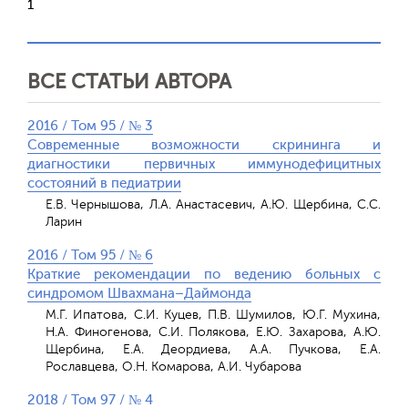
1
ВСЕ СТАТЬИ АВТОРА
2016 / Том 95 / № 3
Современные возможности скрининга и
диагностики первичных иммунодефицитных
состояний в педиатрии
Е.В. Чернышова, Л.А. Анастасевич, А.Ю. Щербина, С.С.
Ларин
2016 / Том 95 / № 6
Краткие рекомендации по ведению больных с
синдромом Швахмана–Даймонда
М.Г. Ипатова, С.И. Куцев, П.В. Шумилов, Ю.Г. Мухина,
Н.А. Финогенова, С.И. Полякова, Е.Ю. Захарова, А.Ю.
Щербина, Е.А. Деордиева, А.А. Пучкова, Е.А.
Рославцева, О.Н. Комарова, А.И. Чубарова
2018 / Том 97 / № 4