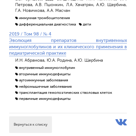
Петрова, А.В. Пшонкин, Л.А. Хачатрян, А.Ю. Щербина,
Г.А. Новичкова, А.А. Масчан
иммунная тромбоцитопения
дифференциальная диагностика
дети
2019 / Том 98 / № 4
Эволюция препаратов внутривенных
иммуноглобулинов и их клинического применения в
педиатрической практике
И.Н. Абрамова, Ю.А. Родина, А.Ю. Щербина
внутривенный иммуноглобулин
вторичные иммунодефициты
аутоиммунные заболевания
нейромышечные заболевания
трансплантация гемопоэтических стволовых клеток
первичные иммунодефициты
Вернуться к списку