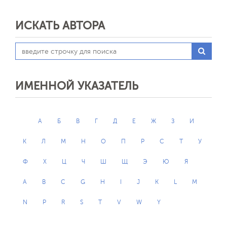
ИСКАТЬ АВТОРА
ИМЕННОЙ УКАЗАТЕЛЬ
А
Б
В
Г
Д
Е
Ж
З
И
К
Л
М
Н
О
П
Р
С
Т
У
Ф
Х
Ц
Ч
Ш
Щ
Э
Ю
Я
A
B
C
G
H
I
J
K
L
M
N
P
R
S
T
V
W
Y