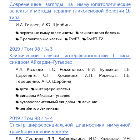
Современные взгляды на иммунопатологические
аспекты и методы терапии гликогеновой болезни 1b
типа
И.А. Гимаев, А.Ю. Щербина
первичные иммунодефициты
гликогеновая болезнь
T-регуляторные клетки
FoxP3
FoxP3-E2
2019 / Том 98 / № 3
Клинический случай интерферонопатии I типа:
синдром Айкарди–Гутьерес
А.Л. Козлова, Е.С. Романенко, В.И. Бурлаков, Е.В.
Дерипапа, С.П. Хомякова, А.Н. Ремизов, Г.В.
Терещенко, А.Ю. Щербина
дети
интерферонопатия
синдром Айкарди–Гутьерес
аутовоспалительный синдром
лечение
ингибитор Jak киназы
2019 / Том 98 / № 4
Спектр дифференциальной диагностики иммунной
тромбоцитопении у детей
Е.В. Сунцова, Д.Д. Байдильдина, И.И. Калинина, У.Н.