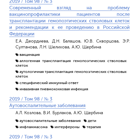
2019 / Том 98 / № 3
Современный взгляд на проблему
вакцинопрофилактики пациентов после
трансплантации гемопоэтических стволовых клеток
и рекомендации к ее проведению в Российской
Федерации
Е.А. Деордиева, Д.Н. Балашов, Ю.В. Скворцова, Э.Р.
Султанова, Л.Н. Шелихова, А.Ю. Щербина
вакцинация
аллогенная трансплантация гемопоэтических стволовых
клеток
аутологичная трансплантация гемопоэтических стволовых
клеток
специфический иммунный ответ
инвазивная пневмококковая инфекция
2019 / Том 98 / № 3
Аутовоспалительные заболевания
А.Л. Козлова, В.И. Бурлаков, А.Ю. Щербина
аутовоспалительные заболевания
дети
инфламмасома
интерфероны
терапия
2019 / Том 98 / № 3