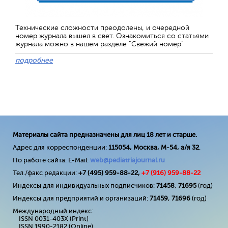
Технические сложности преодолены, и очередной
номер журнала вышел в свет. Ознакомиться со статьями
журнала можно в нашем разделе "Свежий номер"
подробнее
Материалы сайта предназначены для лиц 18 лет и старше.
Адрес для корреспонденции:
115054, Москва, М-54, а/я 32
.
По работе сайта: E-Mail:
web@pediatriajournal.ru
Тел./факс редакции:
+7 (495) 959-88-22,
+7 (
916
) 959-88-22
Индексы для индивидуальных подписчиков:
71458
,
71695
(год)
Индексы для предприятий и организаций:
71459
,
71696
(год)
Международный индекс:
ISSN 0031-403X (Print)
ISSN 1990-2182 (Online)