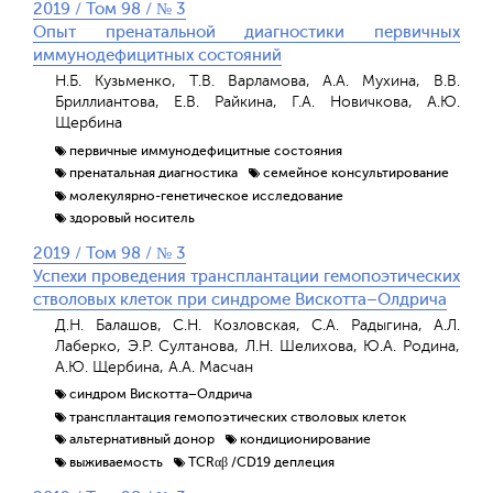
2019 / Том 98 / № 3
Опыт пренатальной диагностики первичных
иммунодефицитных состояний
Н.Б. Кузьменко, Т.В. Варламова, А.А. Мухина, В.В.
Бриллиантова, Е.В. Райкина, Г.А. Новичкова, А.Ю.
Щербина
первичные иммунодефицитные состояния
пренатальная диагностика
семейное консультирование
молекулярно-генетическое исследование
здоровый носитель
2019 / Том 98 / № 3
Успехи проведения трансплантации гемопоэтических
стволовых клеток при синдроме Вискотта–Олдрича
Д.Н. Балашов, С.Н. Козловская, С.А. Радыгина, А.Л.
Лаберко, Э.Р. Султанова, Л.Н. Шелихова, Ю.А. Родина,
А.Ю. Щербина, А.А. Масчан
синдром Вискотта–Олдрича
трансплантация гемопоэтических стволовых клеток
альтернативный донор
кондиционирование
выживаемость
TCRαβ /CD19 деплеция