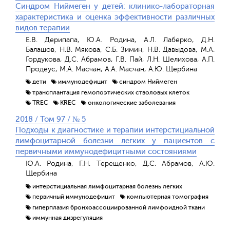
Синдром Ниймеген у детей: клинико-лабораторная
характеристика и оценка эффективности различных
видов терапии
Е.В. Дерипапа, Ю.А. Родина, А.Л. Лаберко, Д.Н.
Балашов, Н.В. Мякова, С.Б. Зимин, Н.В. Давыдова, М.А.
Гордукова, Д.С. Абрамов, Г.В. Пай, Л.Н. Шелихова, А.П.
Продеус, М.А. Масчан, А.А. Масчан, А.Ю. Щербина
дети
иммунодефицит
синдром Ниймеген
трансплантация гемопоэтических стволовых клеток
TREC
KREC
онкологические заболевания
2018 / Том 97 / № 5
Подходы к диагностике и терапии интерстициальной
лимфоцитарной болезни легких у пациентов с
первичными иммунодефицитными состояниями
Ю.А. Родина, Г.Н. Терещенко, Д.С. Абрамов, А.Ю.
Щербина
интерстициальная лимфоцитарная болезнь легких
первичный иммунодефицит
компьютерная томография
гиперплазия бронхоассоциированной лимфоидной ткани
иммунная дизрегуляция