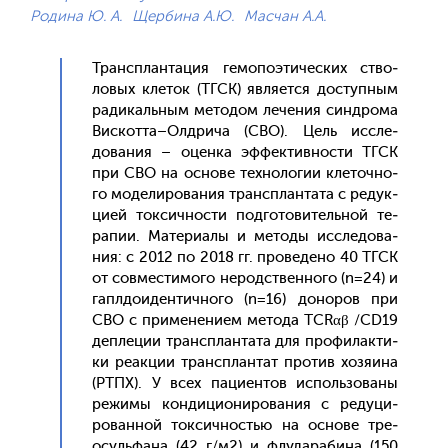
Родина Ю. А.
Щербина А.Ю.
Масчан А.А.
Транс­план­та­ция ге­мопо­эти­чес­ких ство­
ловых кле­ток (ТГСК) яв­ля­ет­ся дос­тупным
ра­дикаль­ным ме­тодом ле­чения син­дро­ма
Вис­котта–Ол­дри­ча (СВО). Цель ис­сле­
дова­ния – оцен­ка эф­фектив­ности ТГСК
при СВО на ос­но­ве тех­но­логии кле­точ­но­
го мо­дели­рова­ния транс­план­та­та с ре­дук­
ци­ей ток­сичнос­ти под­го­тови­тель­ной те­
рапии. Ма­тери­алы и ме­тоды ис­сле­дова­
ния: с 2012 по 2018 гг. про­веде­но 40 ТГСК
от сов­мести­мого не­родс­твен­но­го (n=24) и
гап­лдо­иден­тично­го (n=16) до­норов при
СВО с при­мене­ни­ем ме­тода TCRαβ /CD19
деп­ле­ции транс­план­та­та для про­филак­ти­
ки ре­ак­ции транс­план­тат про­тив хо­зя­ина
(РТПХ). У всех па­ци­ен­тов ис­поль­зо­ваны
ре­жимы кон­ди­ци­они­рова­ния с ре­дуци­
рован­ной ток­сичностью на ос­но­ве тре­
осуль­фа­на (42 г/м2) и флу­дара­бина (150