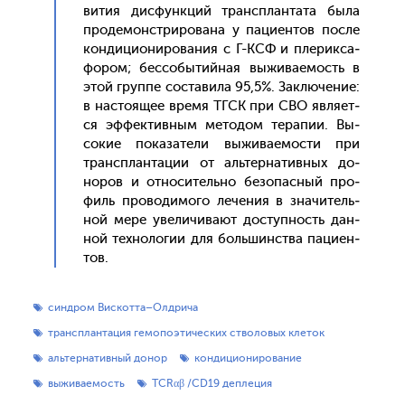
ви­тия дис­фун­кций транс­план­та­та бы­ла
про­демонс­три­рова­на у па­ци­ен­тов пос­ле
кон­ди­ци­они­рова­ния с Г-КСФ и пле­рик­са­
фором; бес­со­бытий­ная вы­жива­емость в
этой груп­пе сос­та­вила 95,5%. Зак­лю­чение:
в нас­то­ящее вре­мя ТГСК при СВО яв­ля­ет­
ся эф­фектив­ным ме­тодом те­рапии. Вы­
сокие по­каза­тели вы­жива­емос­ти при
транс­план­та­ции от аль­тер­на­тив­ных до­
норов и от­но­ситель­но бе­зопас­ный про­
филь про­води­мого ле­чения в зна­читель­
ной ме­ре уве­личи­ва­ют дос­тупность дан­
ной тех­но­логии для боль­шинс­тва па­ци­ен­
тов.
синдром Вискотта–Олдрича
трансплантация гемопоэтических стволовых клеток
альтернативный донор
кондиционирование
выживаемость
TCRαβ /CD19 деплеция