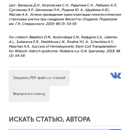
Цит.: Балашов Д.Н., Козловская С.Н., Радыгина С.А., Лаберко А.Л.,
Султанова Э.Р., Шелихова Л.Н., Родина Ю. А., Щербина А.Ю.,
Масчан А.А.. Успехи проведения трансплантации гемопоэтических
стволовых клеток при синдроме Вискотта–Олдрича. Педиатрия
им. Г.Н. Сперанского. 2019; 98 (3): 54-59.
For citation: Balashov D.N., Kozlovskaya S.N., Radygina S.A., Laberko
A.L., Sultanova E.R., Shelikhova L.N., Rodina YU. A., Scherbina А.Y.,
Maschan A.A.. Success of Hematopoietic Stem Cell Transplantation
for Wiskott–Aldrich syndrome. Pediatria n.a. G.N. Speransky. 2019; 98
(3): 54-59.
Загрузить PDF-файл со статьей
Вернуться к списку
ИСКАТЬ СТАТЬЮ, АВТОРА