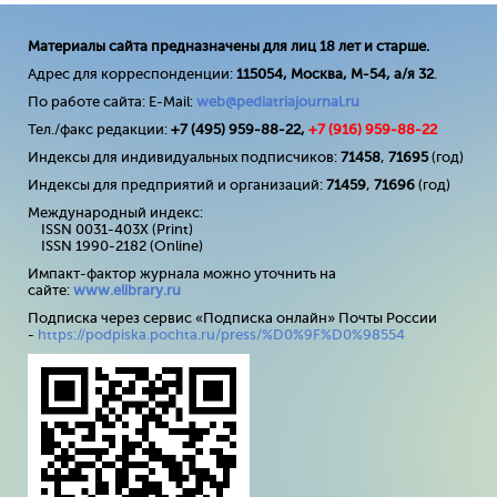
Материалы сайта предназначены для лиц 18 лет и старше.
Адрес для корреспонденции:
115054, Москва, М-54, а/я 32
.
По работе сайта: E-Mail:
web@pediatriajournal.ru
Тел./факс редакции:
+7 (495) 959-88-22,
+7 (
916
) 959-88-22
Индексы для индивидуальных подписчиков:
71458
,
71695
(год)
Индексы для предприятий и организаций:
71459
,
71696
(год)
Международный индекс:
ISSN 0031-403X (Print)
ISSN 1990-2182 (Online)
Импакт-фактор журнала можно уточнить на
сайте:
www
.
elibrary
.
ru
Подписка через сервис «Подписка онлайн» Почты России
-
https://podpiska.pochta.ru/press/%D0%9F%D0%98554