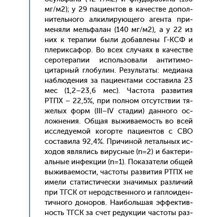
мг/м2); у 29 па­ци­ен­тов в ка­чес­тве до­пол­
ни­тель­но­го ал­ки­лиру­юще­го аген­та при­
меня­ли мель­фа­лан (140 мг/м2), а у 22 из
них к те­рапии бы­ли до­бав­ле­ны Г-КСФ и
пле­рик­са­фор. Во всех слу­ча­ях в ка­чес­тве
се­роте­рапии ис­поль­зо­вали ан­ти­тимо­
цитар­ный гло­булин. Ре­зуль­та­ты: ме­ди­ана
наб­лю­дения за па­ци­ен­та­ми сос­та­вила 23
мес (1,2–23,6 мес). Час­то­та раз­ви­тия
РТПХ – 22,5%, при пол­ном от­сутс­твии тя­
желых форм (III–IV ста­дии) дан­но­го ос­
ложне­ния. Об­щая вы­жива­емость во всей
ис­сле­ду­емой ко­гор­те па­ци­ен­тов с СВО
сос­та­вила 92,4%. При­чиной ле­таль­ных ис­
хо­дов яв­ля­лись ви­рус­ные (n=2) и бак­те­ри­
аль­ные ин­фекции (n=1). По­каза­тели об­щей
вы­жива­емос­ти, час­то­ты раз­ви­тия РТПХ не
име­ли ста­тис­ти­чес­ки зна­чимых раз­ли­чий
при ТГСК от не­родс­твен­но­го и гап­ло­иден­
тично­го до­норов. На­иболь­шая эф­фектив­
ность ТГСК за счет ре­дук­ции час­то­ты раз­