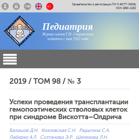
Свидетельство о регистрации ПИ N ФС77-34091
ISSN 1990-2182
Педиатрия
Журнал имени Г.Н. Сперанского
издается с мая 1922 года
2019 / ТОМ 98 / № 3
Успехи проведения трансплантации
гемопоэтических стволовых клеток
при синдроме Вискотта–Олдрича
Балашов Д.Н.
Козловская С.Н.
Радыгина С.А.
Лаберко А.Л.
Султанова Э.Р.
Шелихова Л.Н.