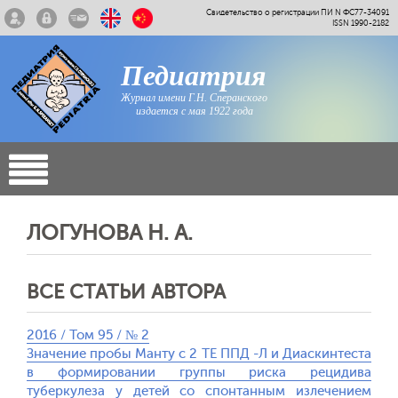
Свидетельство о регистрации ПИ N ФС77-34091
ISSN 1990-2182
Педиатрия
Журнал имени Г.Н. Сперанского
издается с мая 1922 года
ЛОГУНОВА Н. А.
ВСЕ СТАТЬИ АВТОРА
2016 / Том 95 / № 2
Значение пробы Манту с 2 ТЕ ППД -Л и Диаскинтеста
в формировании группы риска рецидива
туберкулеза у детей со спонтанным излечением