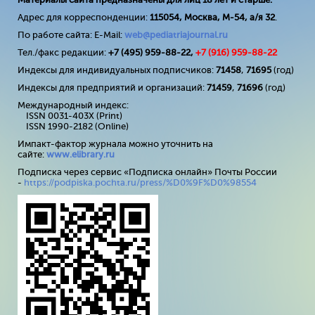
Адрес для корреспонденции:
115054, Москва, М-54, а/я 32
.
По работе сайта: E-Mail:
web@pediatriajournal.ru
Тел./факс редакции:
+7 (495) 959-88-22,
+7 (
916
) 959-88-22
Индексы для индивидуальных подписчиков:
71458
,
71695
(год)
Индексы для предприятий и организаций:
71459
,
71696
(год)
Международный индекс:
ISSN 0031-403X (Print)
ISSN 1990-2182 (Online)
Импакт-фактор журнала можно уточнить на
сайте:
www
.
elibrary
.
ru
Подписка через сервис «Подписка онлайн» Почты России
-
https://podpiska.pochta.ru/press/%D0%9F%D0%98554