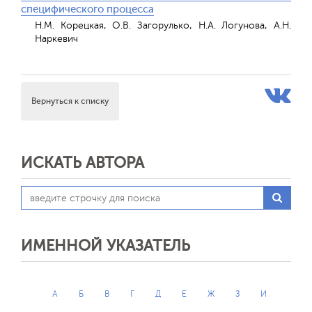
специфического процесса
Н.М. Корецкая, О.В. Загорулько, Н.А. Логунова, А.Н.
Наркевич
Вернуться к списку
ИСКАТЬ АВТОРА
ИМЕННОЙ УКАЗАТЕЛЬ
А
Б
В
Г
Д
Е
Ж
З
И