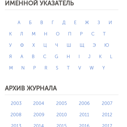
ИМЕННОЙ УКАЗАТЕЛЬ
А
Б
В
Г
Д
Е
Ж
З
И
К
Л
М
Н
О
П
Р
С
Т
У
Ф
Х
Ц
Ч
Ш
Щ
Э
Ю
Я
A
B
C
G
H
I
J
K
L
M
N
P
R
S
T
V
W
Y
АРХИВ ЖУРНАЛА
2003
2004
2005
2006
2007
2008
2009
2010
2011
2012
2013
2014
2015
2016
2017