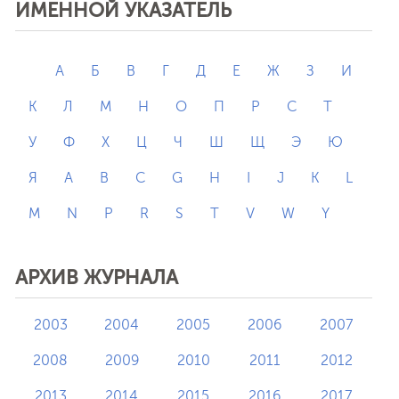
ИМЕННОЙ УКАЗАТЕЛЬ
А
Б
В
Г
Д
Е
Ж
З
И
К
Л
М
Н
О
П
Р
С
Т
У
Ф
Х
Ц
Ч
Ш
Щ
Э
Ю
Я
A
B
C
G
H
I
J
K
L
M
N
P
R
S
T
V
W
Y
АРХИВ ЖУРНАЛА
2003
2004
2005
2006
2007
2008
2009
2010
2011
2012
2013
2014
2015
2016
2017