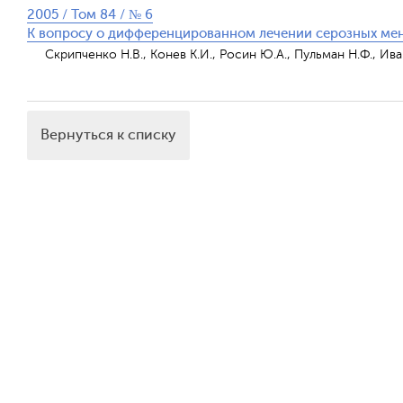
2005 / Том 84 / № 6
К вопросу о дифференцированном лечении серозных мен
Скрипченко Н.В., Конев К.И., Росин Ю.А., Пульман Н.Ф., Ива
Вернуться к списку