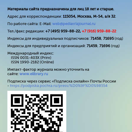
Материалы сайта предназначены для лиц 18 лет и старше.
Адрес для корреспонденции:
115054, Москва, М-54, а/я 32
.
По работе сайта: E-Mail:
web@pediatriajournal.ru
Тел./факс редакции:
+7 (495) 959-88-22,
+7 (
916
) 959-88-22
Индексы для индивидуальных подписчиков:
71458
,
71695
(год)
Индексы для предприятий и организаций:
71459
,
71696
(год)
Международный индекс:
ISSN 0031-403X (Print)
ISSN 1990-2182 (Online)
Импакт-фактор журнала можно уточнить на
сайте:
www
.
elibrary
.
ru
Подписка через сервис «Подписка онлайн» Почты России
-
https://podpiska.pochta.ru/press/%D0%9F%D0%98554