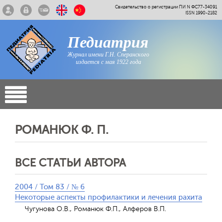
Свидетельство о регистрации ПИ N ФС77-34091
ISSN 1990-2182
Педиатрия
Журнал имени Г.Н. Сперанского
издается с мая 1922 года
РОМАНЮК Ф. П.
ВСЕ СТАТЬИ АВТОРА
2004 / Том 83 / № 6
Некоторые аспекты профилактики и лечения рахита
Чугунова О.В., Романюк Ф.П., Алферов В.П.