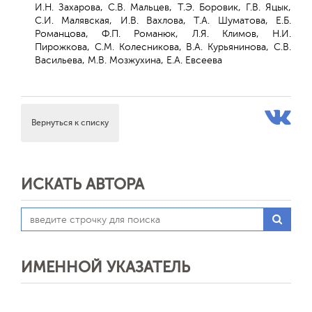
И.Н. Захарова, С.В. Мальцев, Т.Э. Боровик, Г.В. Яцык,
С.И. Малявская, И.В. Вахлова, Т.А. Шуматова, Е.Б.
Романцова, Ф.П. Романюк, Л.Я. Климов, Н.И.
Пирожкова, С.М. Колесникова, В.А. Курьянинова, С.В.
Васильева, М.В. Мозжухина, Е.А. Евсеева
Вернуться к списку
ИСКАТЬ АВТОРА
ИМЕННОЙ УКАЗАТЕЛЬ