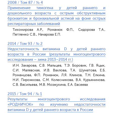
2008 / Том 87 / № 4
Применение тимогена у детей раннего и
дошкольного возраста с острым обструктивным
бронхитом и бронхиальной астмой на фоне острых
респираторных заболеваний
Тихомирова А.Р., Романюк Ф.П., Сидорова Т.А.,
Петленко С.В., Начарова Е.П.
2014 / Том 93 / № 2
Недостаточность витамина D у детей раннего
возраста в России (результаты многоцентрового
исследования – зима 2013–2014 гг.)
И.Н. Захарова, С.В. Мальцев, Т.Э. Боровик, Г.В. Яцык,
С.И. Малявская, И.В. Вахлова, Т.А. Шуматова, Е.Б.
Романцова, Ф.П. Романюк, Л.Я. Климов, Т.Н. Елкина,
Н.И. Пирожкова, С.М. Колесникова, В.А. Курьянинова,
С.В. Васильева, М.В. Мозжухина, Е.А. Евсеева
2015 / Том 94 / № 1
Результаты многоцентрового исследования
«РОДНИЧОК» по изучению недостаточности
витамина D у детей раннего возраста в России