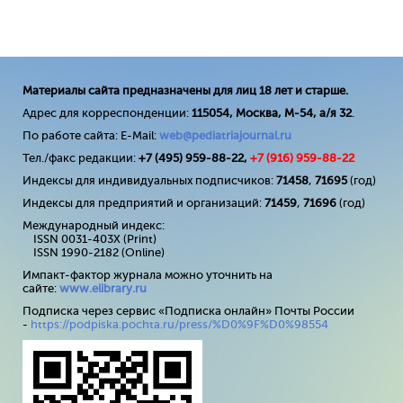
Материалы сайта предназначены для лиц 18 лет и старше.
Адрес для корреспонденции:
115054, Москва, М-54, а/я 32
.
По работе сайта: E-Mail:
web@pediatriajournal.ru
Тел./факс редакции:
+7 (495) 959-88-22,
+7 (
916
) 959-88-22
Индексы для индивидуальных подписчиков:
71458
,
71695
(год)
Индексы для предприятий и организаций:
71459
,
71696
(год)
Международный индекс:
ISSN 0031-403X (Print)
ISSN 1990-2182 (Online)
Импакт-фактор журнала можно уточнить на
сайте:
www
.
elibrary
.
ru
Подписка через сервис «Подписка онлайн» Почты России
-
https://podpiska.pochta.ru/press/%D0%9F%D0%98554