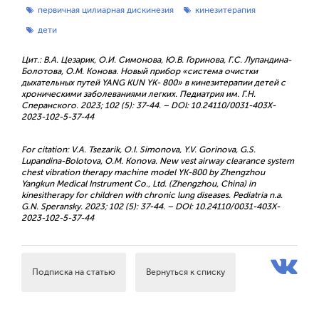
первичная цилиарная дискинезия
кинезитерапия
дети
Цит.: В.А. Цезарик, О.И. Симонова, Ю.В. Горинова, Г.С. Лупандина-
Болотова, О.М. Конова. Новый прибор «система очистки
дыхательных путей YANG KUN YK- 800» в кинезитерапии детей с
хроническими заболеваниями легких. Педиатрия им. Г.Н.
Сперанского. 2023; 102 (5): 37-44. – DOI: 10.24110/0031-403X-
2023-102-5-37-44
For citation: V.A. Tsezarik, O.I. Simonova, Y.V. Gorinova, G.S.
Lupandina-Bolotova, O.M. Konova. New vest airway clearance system
chest vibration therapy machine model YK-800 by Zhengzhou
Yangkun Medical Instrument Co., Ltd. (Zhengzhou, China) in
kinesitherapy for children with chronic lung diseases. Pediatria n.a.
G.N. Speransky. 2023; 102 (5): 37-44. – DOI: 10.24110/0031-403X-
2023-102-5-37-44
Подписка на статью
Вернуться к списку