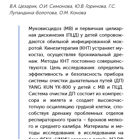
В.А. Цезарик, О.И. Симонова, Ю.В. Горинова, Г.С.
Лупандина-Болотова, О.М. Конова
Му­ковис­ци­доз (МВ) и пер­вичная ци­ли­ар­
ная дис­ки­незия (ПЦД) у де­тей соп­ро­вож­
да­ют­ся обиль­ной ин­фи­циро­ван­ной мок­
ро­той. Ки­нези­тера­пия (КНТ) ус­тра­ня­ет му­
кос­таз, осу­щест­вляя брон­хи­аль­ный дре­
наж. Ме­тоды КНТ пос­то­ян­но со­вер­шенс­
тву­ют­ся. Цель ис­сле­дова­ния: оп­ре­делить
эф­фектив­ность и бе­зопас­ность при­бора
сис­те­мы очис­тки ды­хатель­ных пу­тей (ДП)
YANG KUN YK-800 у де­тей с МВ и ПЦД.
Сис­те­ма очис­тки ДП сос­то­ит из ком­прес­
со­ра и жи­лета и соз­да­ет вы­соко­час­
тотную ос­цилля­цию груд­ной клет­ки, спо­
собс­твуя дре­нажу проб­лемных от­де­лов
рес­пи­ратор­но­го трак­та – брон­хов мел­ко­
го и сред­не­го ка­либ­ра. Ма­тери­алы и ме­
тоды ис­сле­дова­ния: в ис­сле­дова­нии на