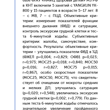
ба­зе ФГАУ «НМИЦ здо­ровья де­тей» МЗ РФ
в КНТ вклю­чили 5 за­нятий с YANGKUN YK-
800 у 15 па­ци­ен­тов в воз­расте 5–17 лет: 8
– с МВ, 7 – с ПЦД. Объ­ек­тивные кри­
терии: из­ме­рение по­каза­телей фун­кции
внеш­не­го ды­хания (ФВД) и са­тура­ции,
кон­троль эк­скур­сии груд­ной клет­ки и тес­
та 6-ми­нут­ной ходь­бы. Субъ­ек­тивные
кри­терии: жа­лобы, са­мочувс­твие, ком­
фор­тность. Ре­зуль­та­ты: объ­ек­тивные кри­
терии – улуч­ши­лись по­каза­тели ФВД в %Д
(ФЖЕЛ р=0,004; r=0,829; ОФВ1 р=0,023;
r=0,973; МОС25 р=0,018; r=0,840; МОС50
р=0,016; r=0,827; МОС75 р=0,015;
r=0,867), осо­бо ско­рос­тные по­каза­тели
(МОС25, МОС50, МОС75), что сви­детель­
ству­ет об очи­щении от мок­ро­ты сред­них
и мел­ких ДП; улуч­ши­лась са­тура­ция
(р=0,020; r=0,548); уве­личи­лась эк­скур­сия
груд­ной клет­ки (р=0,002; r=0,779). По дан­
ным тес­та 6-ми­нут­ной ходь­бы от­ме­чалось
зна­читель­ное уве­личе­ние прой­ден­но­го