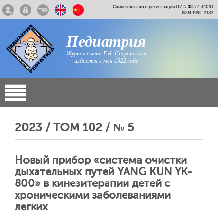
Свидетельство о регистрации ПИ N ФС77-34091
ISSN 1990-2182
Педиатрия
Журнал имени Г.Н. Сперанского
издается с мая 1922 года
2023 / ТОМ 102 / № 5
Новый прибор «система очистки
дыхательных путей YANG KUN YK-
800» в кинезитерапии детей с
хроническими заболеваниями
легких