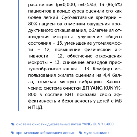
рас­сто­яния (р=0,000; r=0,535), 13 (86,6%)
па­ци­ен­тов в кон­це кур­са оце­нили его как
бо­лее лег­кий. Субъ­ек­тивные кри­терии –
80% па­ци­ен­тов от­ме­тили ощу­щения про­
дук­тивно­го от­кашли­вания, об­легче­ния от­
хожде­ния мок­ро­ты: улуч­ше­ние об­ще­го
сос­то­яния – 15, умень­ше­ние утом­ля­емос­
ти – 12, по­выше­ние фи­зичес­кой ак­
тивнос­ти – 12, об­легче­ние от­хожде­ния
мок­ро­ты – 13, сни­жение эпи­зодов прис­
ту­по­об­разно­го каш­ля – 13. Ком­форт ис­
поль­зо­вания жи­лета оце­нили на 4,4 бал­
ла, от­ме­чая мяг­кую виб­ра­цию. Зак­лю­
чение: сис­те­ма очис­тки ДП YANG KUN YK-
800 в сос­та­ве КНТ по­каза­ла свою эф­
фектив­ность и бе­зопас­ность у де­тей с МВ
и ПЦД.
система очистки дыхательных путей YANG KUN YK-800
хронические заболевания легких
муковисцидоз