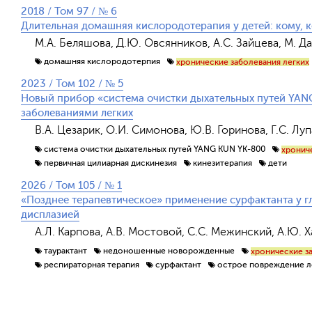
2018 / Том 97 / № 6
Длительная домашняя кислородотерапия у детей: кому, ко
М.А. Беляшова, Д.Ю. Овсянников, А.С. Зайцева, М. Да
домашняя кислородотерпия
хронические заболевания легких
2023 / Том 102 / № 5
Новый прибор «система очистки дыхательных путей YANG
заболеваниями легких
В.А. Цезарик, О.И. Симонова, Ю.В. Горинова, Г.С. Л
система очистки дыхательных путей YANG KUN YK-800
хронич
первичная цилиарная дискинезия
кинезитерапия
дети
2026 / Том 105 / № 1
«Позднее терапевтическое» применение сурфактанта у 
дисплазией
А.Л. Карпова, А.В. Мостовой, С.С. Межинский, А.Ю. 
таурактант
недоношенные новорожденные
хронические з
респираторная терапия
сурфактант
острое повреждение л