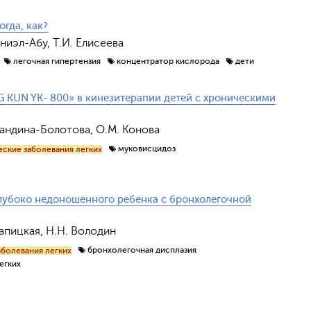
гда, как?
ниэл-Абу, Т.И. Елисеева
легочная гипертензия
концентратор кислорода
дети
 KUN YK- 800» в кинезитерапии детей с хроническими
упандина-Болотова, О.М. Конова
муковисцидоз
еские заболевания легких
глубоко недоношенного ребенка с бронхолегочной
Хапицкая, Н.Н. Володин
бронхолегочная дисплазия
аболевания легких
егких