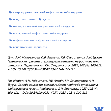
стероидрезистентный нефротический синдром
подоцитопатия
дети
наследственный нефротический синдром
врожденный нефротический синдром
инфантильный нефротический синдром
генетические варианты
Цит.: А.М. Милованова, П.В. Ананьин, К.В. Савостьянов, А.Н. Цыгин.
Генетические причины стероидрезистентного нефротического
синдрома. Педиатрия им. Г.Н. Сперанского. 2023; 102 (4): 100-111.
– DOI: 10.24110/0031-403X-2023-102-4-100-111
For citation: A.M. Milovanova, P.V. Ananin, K.V. Savostyanov, A.N.
Tsygin. Genetic causes for steroid resistant nephrotic syndrome: a
bibliographical review. Pediatria n.a. G.N. Speransky. 2023; 102 (4):
100-111. – DOI: 10.24110/0031-403X-2023-102-4-100-111