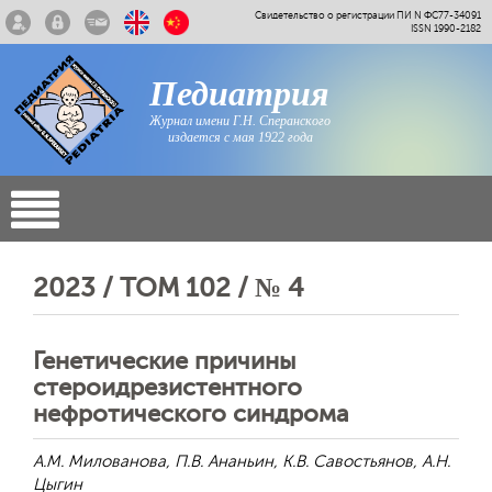
Свидетельство о регистрации ПИ N ФС77-34091
ISSN 1990-2182
Педиатрия
Журнал имени Г.Н. Сперанского
издается с мая 1922 года
2023 / ТОМ 102 / № 4
Генетические причины
стероидрезистентного
нефротического синдрома
А.М. Милованова, П.В. Ананьин, К.В. Савостьянов, А.Н.
Цыгин