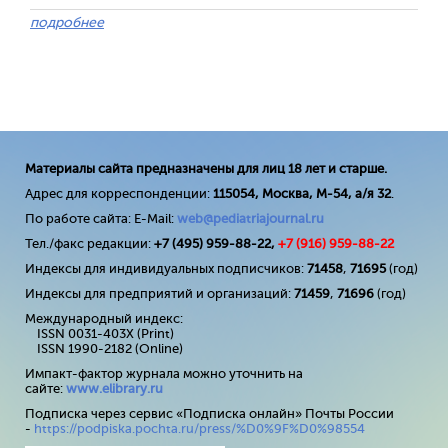
подробнее
Материалы сайта предназначены для лиц 18 лет и старше.
Адрес для корреспонденции:
115054, Москва, М-54, а/я 32
.
По работе сайта: E-Mail:
web@pediatriajournal.ru
Тел./факс редакции:
+7 (495) 959-88-22,
+7 (
916
) 959-88-22
Индексы для индивидуальных подписчиков:
71458
,
71695
(год)
Индексы для предприятий и организаций:
71459
,
71696
(год)
Международный индекс:
ISSN 0031-403X (Print)
ISSN 1990-2182 (Online)
Импакт-фактор журнала можно уточнить на
сайте:
www
.
elibrary
.
ru
Подписка через сервис «Подписка онлайн» Почты России
-
https://podpiska.pochta.ru/press/%D0%9F%D0%98554