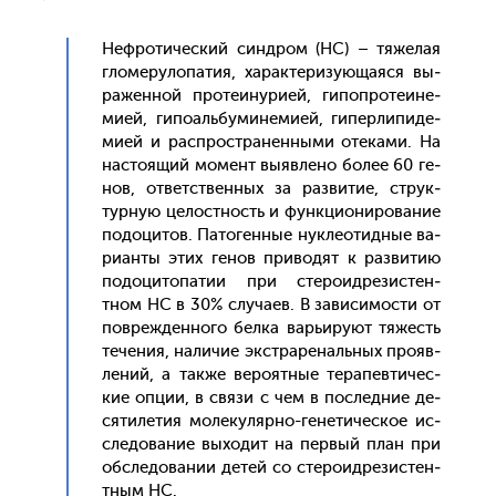
Неф­ро­тичес­кий син­дром (НС) – тя­желая
гло­меру­лопа­тия, ха­рак­те­ризу­юща­яся вы­
ражен­ной про­те­ину­ри­ей, ги­поп­ро­те­ине­
ми­ей, ги­по­аль­бу­мине­ми­ей, ги­пер­ли­пиде­
ми­ей и рас­простра­нен­ны­ми оте­ками. На
нас­то­ящий мо­мент вы­яв­ле­но бо­лее 60 ге­
нов, от­ветс­твен­ных за раз­ви­тие, струк­
турную це­лос­тность и фун­кци­они­рова­ние
по­доци­тов. Па­тоген­ные нук­ле­отид­ные ва­
ри­ан­ты этих ге­нов при­водят к раз­ви­тию
по­доци­топа­тии при сте­ро­ид­ре­зис­тен­
тном НС в 30% слу­ча­ев. В за­виси­мос­ти от
пов­режден­но­го бел­ка варь­иру­ют тя­жесть
те­чения, на­личие экс­тра­реналь­ных про­яв­
ле­ний, а так­же ве­ро­ят­ные те­рапев­ти­чес­
кие оп­ции, в свя­зи с чем в пос­ледние де­
сяти­летия мо­леку­ляр­но-ге­нети­чес­кое ис­
сле­дова­ние вы­ходит на пер­вый план при
об­сле­дова­нии де­тей со сте­ро­ид­ре­зис­тен­
тным НС.