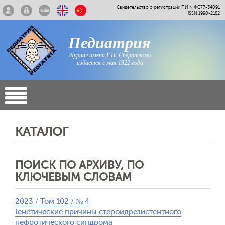
Свидетельство о регистрации ПИ N ФС77-34091
ISSN 1990-2182
Педиатрия
Журнал имени Г.Н. Сперанского
издается с мая 1922 года
КАТАЛОГ
ПОИСК ПО АРХИВУ, ПО
КЛЮЧЕВЫМ СЛОВАМ
2023 / Том 102 / № 4
Генетические причины стероидрезистентного
нефротического синдрома