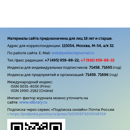
Материалы сайта предназначены для лиц 18 лет и старше.
Адрес для корреспонденции:
115054, Москва, М-54, а/я 32
.
По работе сайта: E-Mail:
web@pediatriajournal.ru
Тел./факс редакции:
+7 (495) 959-88-22,
+7 (
916
) 959-88-22
Индексы для индивидуальных подписчиков:
71458
,
71695
(год)
Индексы для предприятий и организаций:
71459
,
71696
(год)
Международный индекс:
ISSN 0031-403X (Print)
ISSN 1990-2182 (Online)
Импакт-фактор журнала можно уточнить на
сайте:
www
.
elibrary
.
ru
Подписка через сервис «Подписка онлайн» Почты России
-
https://podpiska.pochta.ru/press/%D0%9F%D0%98554