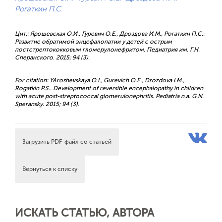
Рогаткин П.С.
Цит.: Ярошевская О.И., Гуревич О.Е., Дроздова И.М., Рогаткин П.С..
Развитие обратимой энцефалопатии у детей с острым
постстрептококковым гломерулонефритом. Педиатрия им. Г.Н.
Сперанского. 2015; 94 (3).
For citation: YAroshevskaya O.I., Gurevich O.E., Drozdova I.M.,
Rogatkin P.S.. Development of reversible encephalopathy in children
with acute post-streptococcal glomerulonephritis. Pediatria n.a. G.N.
Speransky. 2015; 94 (3).
Загрузить PDF-файл со статьей
Вернуться к списку
ИСКАТЬ СТАТЬЮ, АВТОРА