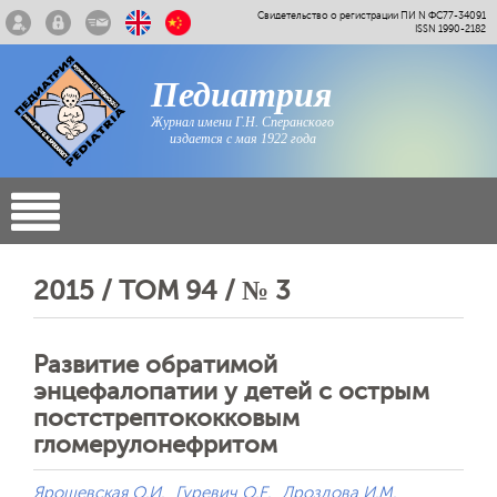
Свидетельство о регистрации ПИ N ФС77-34091
ISSN 1990-2182
Педиатрия
Журнал имени Г.Н. Сперанского
издается с мая 1922 года
2015 / ТОМ 94 / № 3
Развитие обратимой
энцефалопатии у детей с острым
постстрептококковым
гломерулонефритом
Ярошевская О.И.
Гуревич О.Е.
Дроздова И.М.