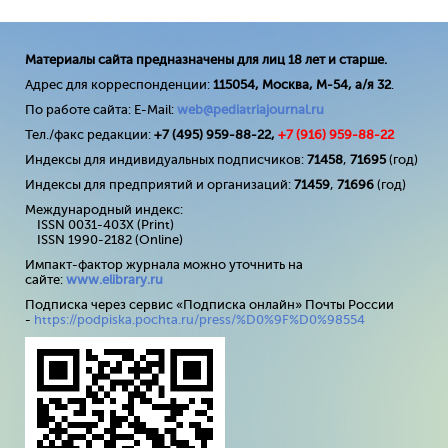
Материалы сайта предназначены для лиц 18 лет и старше.
Адрес для корреспонденции:
115054, Москва, М-54, а/я 32
.
По работе сайта: E-Mail:
web@pediatriajournal.ru
Тел./факс редакции:
+7 (495) 959-88-22,
+7 (
916
) 959-88-22
Индексы для индивидуальных подписчиков:
71458
,
71695
(год)
Индексы для предприятий и организаций:
71459
,
71696
(год)
Международный индекс:
ISSN 0031-403X (Print)
ISSN 1990-2182 (Online)
Импакт-фактор журнала можно уточнить на
сайте:
www
.
elibrary
.
ru
Подписка через сервис «Подписка онлайн» Почты России
-
https://podpiska.pochta.ru/press/%D0%9F%D0%98554