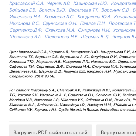
Красовский С.А.
Черняк А.В.
Каширская Н.Ю.
Кондратьева
Бойцова Е.В.
Брисин В.Ю.
Васильева Т.Г.
Воронин С.В.
В
Ильенкова Н.А.
Козырева Л.С.
Кондакова Ю.А.
Коновалов
Никонова В.С.
Одинокова О.Н.
Павлов П.И.
Протасова Т.
Сергиенко Д.Ф.
Скачкова М.А.
Смирнова И.И.
Успенская 
Шевлякова А.А.
Шелепнева Н.Е.
Шерман В. Д.
Чикунов В.
Цит.: Красовский С.А., Черняк А.В., Каширская Н.Ю., Кондратьева Е.И., Ам
Васильева Т.Г., Воронин С.В., Воронкова А. Ю., Голубцова О.И., Горинова
Корнеева Т.Ю., Мерзлова Н.Б., Назаренко Л.П., Никонова В.С., Одинокова
Сафонова Т.И., Сергиенко Д.Ф., Скачкова М.А., Смирнова И.И., Успенская
Шелепнева Н.Е., Шерман В. Д., Чикунов В.В., Капранов Н.И.. Муковисцид
Сперанского. 2014; 93 (4).
For citation: Krasovskiy S.A., CHernyak A.V., Kashirskaya N.Yu., Kondrateva E.I.
T.G., Voronin S.V., Voronkova A. Y., Golubtsova O.I., Gorinova YU.V., Ilenkov
Merzlova N.B., Nazarenko L.P., Nikonova V.S., Odinokova O.N., Pavlov P.I., Pr
Skachkova M.A., Smirnova I.I., Uspenskaya I.D., Hachiyan M.M., SHabalova L
CHikunov V.V., Kapranov N.I.. Cystic fibrosis in Russian Federation: the establ
Загрузить PDF-файл со статьей
Вернуться к с