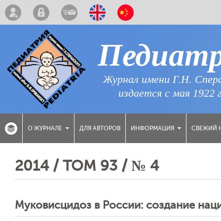
Педиат
Журнал имени Г.Н. Спер
издается с мая 1922 
ДЛЯ АВТОРОВ
СВЕЖИЙ 
О ЖУРНАЛЕ
ИНФОРМАЦИЯ
2014 / ТОМ 93 / № 4
Муковисцидоз в России: создание нац