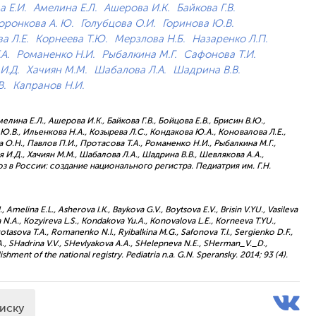
 Е.И.
Амелина Е.Л.
Ашерова И.К.
Байкова Г.В.
оронкова А. Ю.
Голубцова О.И.
Горинова Ю.В.
а Л.Е.
Корнеева Т.Ю.
Мерзлова Н.Б.
Назаренко Л.П.
А.
Романенко Н.И.
Рыбалкина М.Г.
Сафонова Т.И.
И.Д.
Хачиян М.M.
Шабалова Л.А.
Шадрина В.В.
В.
Капранов Н.И.
елина Е.Л., Ашерова И.К., Байкова Г.В., Бойцова Е.В., Брисин В.Ю.,
 Ю.В., Ильенкова Н.А., Козырева Л.С., Кондакова Ю.А., Коновалова Л.Е.,
 О.Н., Павлов П.И., Протасова Т.А., Романенко Н.И., Рыбалкина М.Г.,
 И.Д., Хачиян М.M., Шабалова Л.А., Шадрина В.В., Шевлякова А.А.,
оз в России: создание национального регистра. Педиатрия им. Г.Н.
, Amelina E.L., Asherova I.K., Baykova G.V., Boytsova E.V., Brisin V.YU., Vasileva
a N.A., Kozyireva L.S., Kondakova Yu.А., Konovalova L.E., Korneeva T.YU.,
otasova T.A., Romanenko N.I., Ryibalkina M.G., Safonova T.I., Sergienko D.F.,
.A., SHadrina V.V., SHevlyakova A.A., SHelepneva N.E., SHerman_V._D.,
ishment of the national registry. Pediatria n.a. G.N. Speransky. 2014; 93 (4).
писку