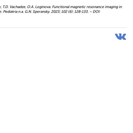
ay, T.D. Vachadze, O.A. Loginova. Functional magnetic resonance imaging in
 Pediatria n.a. G.N. Speransky. 2023; 102 (6): 128-133. – DOI: