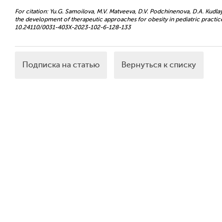
For citation: Yu.G. Samoilova, M.V. Matveeva, D.V. Podchinenova, D.A. Kudl
the development of therapeutic approaches for obesity in pediatric practice.
10.24110/0031-403X-2023-102-6-128-133
Подписка на статью
Вернуться к списку