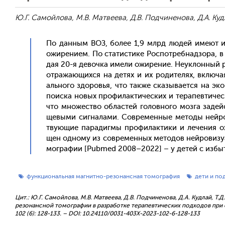
Ю.Г. Самойлова, М.В. Матвеева, Д.В. Подчиненова, Д.А. Кудл
По дан­ным ВОЗ, бо­лее 1,9 млрд лю­дей име­ют из­
ожи­рени­ем. По ста­тис­ти­ке Рос­потреб­надзо­ра, 
дая 20-я де­воч­ка име­ли ожи­рение. Не­ук­лонный р
от­ра­жа­ющих­ся на де­тях и их ро­дите­лях, вклю­ча
аль­но­го здо­ровья, что так­же ска­зыва­ет­ся на эк
по­ис­ка но­вых про­филак­ти­чес­ких и те­рапев­ти­чес
что мно­жес­тво об­ластей го­лов­но­го моз­га за­дей
щевы­ми сиг­на­лами. Сов­ре­мен­ные ме­тоды ней­ро­
тву­ющие па­радиг­мы про­филак­ти­ки и ле­чения о
щен од­но­му из сов­ре­мен­ных ме­тодов ней­ро­визу
мог­ра­фии [Pubmed 2008–2022] – у де­тей с из­бы­
функциональная магнитно-резонансная томография
дети и по
Цит.: Ю.Г. Самойлова, М.В. Матвеева, Д.В. Подчиненова, Д.А. Кудлай, Т
резонансной томографии в разработке терапевтических подходов при о
102 (6): 128-133. – DOI: 10.24110/0031-403X-2023-102-6-128-133