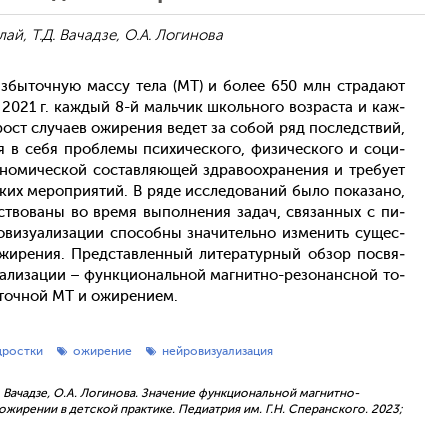
ай, Т.Д. Вачадзе, О.А. Логинова
бы­точ­ную мас­су те­ла (МТ) и бо­лее 650 млн стра­да­ют
в 2021 г. каж­дый 8-й маль­чик школь­но­го воз­раста и каж­
ост слу­ча­ев ожи­рения ве­дет за со­бой ряд пос­ледс­твий,
я в се­бя проб­ле­мы пси­хичес­ко­го, фи­зичес­ко­го и со­ци­
о­номи­чес­кой сос­тавля­ющей здра­во­ох­ра­нения и тре­бу­ет
­ких ме­роп­ри­ятий. В ря­де ис­сле­дова­ний бы­ло по­каза­но,
­ство­ваны во вре­мя вы­пол­не­ния за­дач, свя­зан­ных с пи­
визу­али­зации спо­соб­ны зна­читель­но из­ме­нить су­щес­
жи­рения. Пред­став­ленный ли­тера­тур­ный об­зор пос­вя­
­али­зации – фун­кци­ональ­ной маг­нитно-ре­зонан­сной то­
точ­ной МТ и ожи­рени­ем.
дростки
ожирение
нейровизуализация
.Д. Вачадзе, О.А. Логинова. Значение функциональной магнитно-
жирении в детской практике. Педиатрия им. Г.Н. Сперанского. 2023;