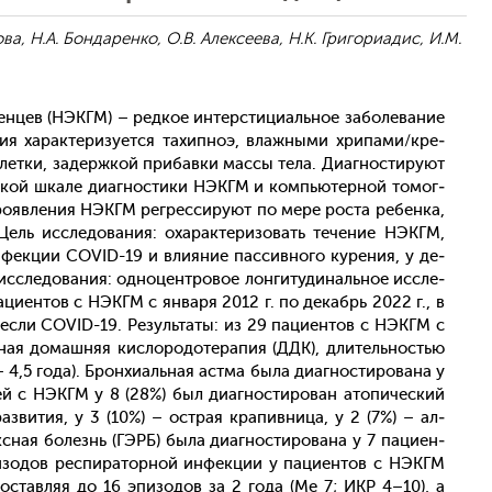
ва, Н.А. Бондаренко, О.В. Алексеева, Н.К. Григориадис, И.М.
ден­цев (НЭКГМ) – ред­кое ин­тер­сти­ци­аль­ное за­боле­вание
ния ха­рак­те­ризу­ет­ся та­хип­ноэ, влаж­ны­ми хри­пами/кре­
ет­ки, за­дер­жкой при­бав­ки мас­сы те­ла. Ди­аг­ности­ру­ют
с­кой шка­ле ди­аг­ности­ки НЭКГМ и компь­ютер­ной то­мог­
ро­яв­ле­ния НЭКГМ рег­ресси­ру­ют по ме­ре рос­та ре­бен­ка,
 Цель ис­сле­дова­ния: оха­рак­те­ризо­вать те­чение НЭКГМ,
н­фекции COVID-19 и вли­яние пас­сивно­го ку­рения, у де­
с­сле­дова­ния: од­но­цен­тро­вое лон­ги­туди­наль­ное ис­сле­
­ци­ен­тов с НЭКГМ с ян­ва­ря 2012 г. по де­кабрь 2022 г., в
ес­ли COVID-19. Ре­зуль­та­ты: из 29 па­ци­ен­тов c НЭКГМ с
­ная до­маш­няя кис­ло­родо­тера­пия (ДДК), дли­тель­ностью
4,5 го­да). Брон­хи­аль­ная ас­тма бы­ла ди­аг­ности­рова­на у
тей с НЭКГМ у 8 (28%) был ди­аг­ности­рован ато­пичес­кий
раз­ви­тия, у 3 (10%) – ос­трая кра­пив­ни­ца, у 2 (7%) – ал­
к­сная бо­лезнь (ГЭРБ) бы­ла ди­аг­ности­рова­на у 7 па­ци­ен­
­зодов рес­пи­ратор­ной ин­фекции у па­ци­ен­тов с НЭКГМ
сос­тавляя до 16 эпи­зодов за 2 го­да (Me 7; ИКР 4–10), а