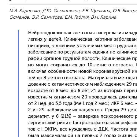
М.А. Карпенко, Д.Ю. Овсянников, Е.В. Щепкина, О.В. Быстро
Османов, Э.Р. Самитова, Е.М. Габлия, В.Н. Ларина
Ней­ро­эн­докрин­ная кле­точ­ная ги­пер­пла­зия мла­
лег­ких у де­тей. Кли­ничес­кая кар­ти­на за­боле­ва
пита­ци­ей, втя­жени­ем ус­тупчи­вых мест груд­ной кл
за­боле­вание по ре­зуль­та­там оцен­ки по кли­ниче
ра­фии ор­га­нов груд­ной по­лос­ти. Кли­ничес­кие п
но мо­гут сох­ра­нять­ся до 10-лет­не­го воз­раста.
вклю­чая осо­бен­ности но­вой ко­рона­вирус­ной и
тей до 8-лет­не­го воз­раста. Ма­тери­алы и ме­тоды и
дова­ние с ка­там­нести­чес­ким наб­лю­дени­ем 29 па
воз­расте от 8 мес. до 8 лет, 21 из ко­торых пе­рен
из­вес­тным ка­там­не­зом 20 про­води­лась дли­тель
от 2 нед. до 5,5 го­да (Ме 1 год 2 мес.; ИКР 6 мес. – 
2 из 29 наб­лю­да­емых па­ци­ен­тов. Сре­ди 29 де­
дер­ма­тит, у 6 (21%) – за­дер­жка пси­хоре­чево­го 
лерги­чес­кий ри­нит. Гас­тро­эзо­фаге­аль­ная реф­лю
тов с НЭКГМ, все нуж­да­лись в ДДК. Час­то­та эпи
бы­ла мак­си­маль­ной на пер­вых 2 го­дах жиз­ни, 