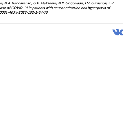
va, N.A. Bondarenko, O.V. Alekseeva, N.K. Grigoriadis, I.M. Osmanov, E.R.
ourse of COVID-19 in patients with neuroendocrine cell hyperplasia of
110/0031-403X-2023-102-1-64-70