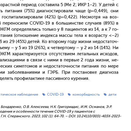
оз­рас­тной пе­ри­од сос­та­вила 5 (Me 2; ИКР 1–2). У де­тей с
ь пи­тания (75%) ди­аг­ности­рова­ли ча­ще (р=0,449), они
 гос­пи­тали­зиро­вали (42%) (р=0,422). Нес­мотря на воз­
пе­рено­сили СOVID-19 в боль­шинс­тве слу­ча­ев (89%) в
КГМ оп­ре­деля­лись толь­ко у 8 па­ци­ен­тов из 14, а к 7 го­
пи­тания (от­но­шение ин­декса мас­сы те­ла к воз­расту <–2)
3 из 29 (45%) де­тей. Ко вто­рому го­ду жиз­ни не­дос­та­точ­
ь­ему – у 5 из 19 (26%), к чет­верто­му – у 2 из 14 (14%). Ни
М ха­рак­те­ризу­ет­ся от­сутс­тви­ем ле­таль­ных ис­хо­дов,
тали­заци­ями в свя­зи с ни­ми в пер­вые 2 го­да жиз­ни, не­
с­ких сим­пто­мов и не­дос­та­точ­ности пи­тания по ме­ре
ми за­боле­вани­ями и ГЭРБ. При пос­та­нов­ке ди­аг­но­за
е­лять про­филак­ти­ке пас­сивно­го ку­рения.
стическое наблюдение
COVID-19
коморбидность
дети
. Бондаренко, О.В. Алексеева, Н.К. Григориадис, И.М. Османов, Э.Р.
блюдения и особенности течения COVID-19 у пациентов с
. Сперанского. 2023; 102 (1): 64-70. – DOI: 10.24110/0031-403X-2023-