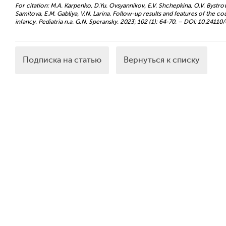
For citation: M.A. Karpenko, D.Yu. Ovsyannikov, E.V. Shchepkina, O.V. Bystro
Samitova, E.M. Gabliya, V.N. Larina. Follow-up results and features of the c
infanсy. Pediatria n.a. G.N. Speransky. 2023; 102 (1): 64-70. – DOI: 10.24
Подписка на статью
Вернуться к списку