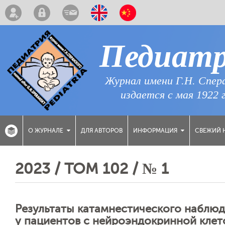
Педиат
Журнал имени Г.Н. Спер
издается с мая 1922 
ДЛЯ АВТОРОВ
СВЕЖИЙ 
О ЖУРНАЛЕ
ИНФОРМАЦИЯ
2023 / ТОМ 102 / № 1
Результаты катамнестического наблюд
у пациентов с нейроэндокринной клет