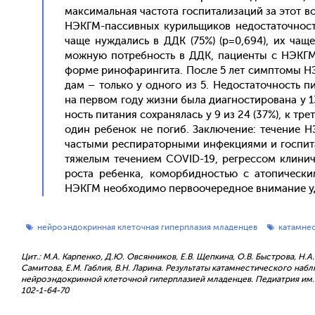
мак­си­маль­ная час­то­та гос­пи­тали­заций за этот в
НЭКГМ-пас­сивных ку­риль­щи­ков не­дос­та­точ­ност
ча­ще нуж­да­лись в ДДК (75%) (р=0,694), их ча­ще
можную пот­ребность в ДДК, па­ци­ен­ты с НЭКГМ 
фор­ме ри­нофа­рин­ги­та. Пос­ле 5 лет сим­пто­мы НЭ
дам – толь­ко у од­но­го из 5. Не­дос­та­точ­ность 
на пер­вом го­ду жиз­ни бы­ла ди­аг­ности­рова­на у 1
ность пи­тания сох­ра­нялась у 9 из 24 (37%), к трет
один ре­бенок не по­гиб. Зак­лю­чение: те­чение НЭКГ
час­ты­ми рес­пи­ратор­ны­ми ин­фекци­ями и гос­пи­
тяже­лым те­чени­ем COVID-19, рег­рессом кли­ниче
рос­та ре­бен­ка, ко­мор­бидностью с ато­пичес­ки­
НЭКГМ не­об­хо­димо пер­во­оче­ред­ное вни­мание уд
нейроэндокринная клеточная гиперплазия младенцев
катамне
Цит.: М.А. Карпенко, Д.Ю. Овсянников, Е.В. Щепкина, О.В. Быстрова, Н.А
Самитова, Е.М. Габлия, В.Н. Ларина. Результаты катамнестического на
нейроэндокринной клеточной гиперплазией младенцев. Педиатрия им. Г.Н
102-1-64-70