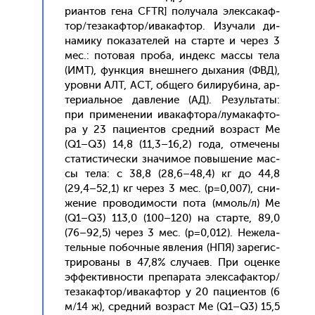
ри­ан­тов ге­на CFTR] по­луча­ла элек­са­каф­
тор/те­закаф­тор/ива­каф­тор. Изу­чали ди­
нами­ку по­каза­телей на стар­те и че­рез 3
мес.: по­товая про­ба, ин­декс мас­сы те­ла
(ИМТ), фун­кция внеш­не­го ды­хания (ФВД),
уров­ни АЛТ, АСТ, об­ще­го би­лиру­бина, ар­
те­ри­аль­ное дав­ле­ние (АД). Ре­зуль­та­ты:
при при­мене­нии ива­каф­то­ра/лу­макаф­то­
ра у 23 па­ци­ен­тов сред­ний воз­раст Ме
(Q1–Q3) 14,8 (11,3–16,2) го­да, от­ме­чены
ста­тис­ти­чес­ки зна­чимое по­выше­ние мас­
сы те­ла: c 38,8 (28,6–48,4) кг до 44,8
(29,4–52,1) кг че­рез 3 мес. (р=0,007), сни­
жение про­води­мос­ти по­та (ммоль/л) Me
(Q1–Q3) 113,0 (100–120) на стар­те, 89,0
(76–92,5) че­рез 3 мес. (р=0,012). Не­жела­
тель­ные по­боч­ные яв­ле­ния (НПЯ) за­регис­
три­рова­ны в 47,8% слу­ча­ев. При оцен­ке
эф­фектив­ности пре­пара­та элек­са­фак­тор/
те­закаф­тор/ива­каф­тор у 20 па­ци­ен­тов (6
м/14 ж), сред­ний воз­раст Ме (Q1–Q3) 15,5