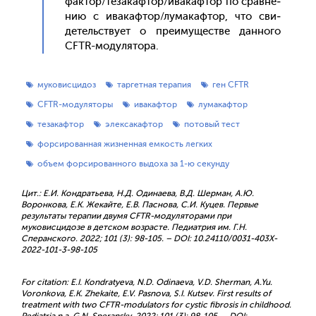
фак­тор/те­закаф­тор/ива­каф­тор по срав­не­
нию с ива­каф­тор/лу­макаф­тор, что сви­
детель­ству­ет о пре­иму­щес­тве дан­но­го
CFTR-мо­дуля­тора.
муковисцидоз
таргетная терапия
ген CFTR
CFTR-модуляторы
ивакафтор
лумакафтор
тезакафтор
элексакафтор
потовый тест
форсированная жизненная емкость легких
объем форсированного выдоха за 1-ю секунду
Цит.: Е.И. Кондратьева, Н.Д. Одинаева, В.Д. Шерман, А.Ю.
Воронкова, Е.К. Жекайте, Е.В. Паснова, С.И. Куцев. Первые
результаты терапии двумя CFTR-модуляторами при
муковисцидозе в детском возрасте. Педиатрия им. Г.Н.
Сперанского. 2022; 101 (3): 98-105. – DOI: 10.24110/0031-403X-
2022-101-3-98-105
For citation: E.I. Kondratyeva, N.D. Odinaeva, V.D. Sherman, A.Yu.
Voronkova, E.K. Zhekaite, E.V. Pasnova, S.I. Kutsev. First results of
treatment with two CFTR-modulators for cystic fibrosis in childhood.