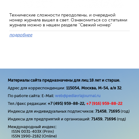
Технические сложности преодолены, и очередной
номер журнала вышел в свет. Ознакомиться со статьями
журнала можно в нашем разделе "Свежий номер"
подробнее
Материалы сайта предназначены для лиц 18 лет и старше.
Адрес для корреспонденции:
115054, Москва, М-54, а/я 32
.
По работе сайта: E-Mail:
web@pediatriajournal.ru
Тел./факс редакции:
+7 (495) 959-88-22,
+7 (
916
) 959-88-22
Индексы для индивидуальных подписчиков:
71458
,
71695
(год)
Индексы для предприятий и организаций:
71459
,
71696
(год)
Международный индекс:
ISSN 0031-403X (Print)
ISSN 1990-2182 (Online)