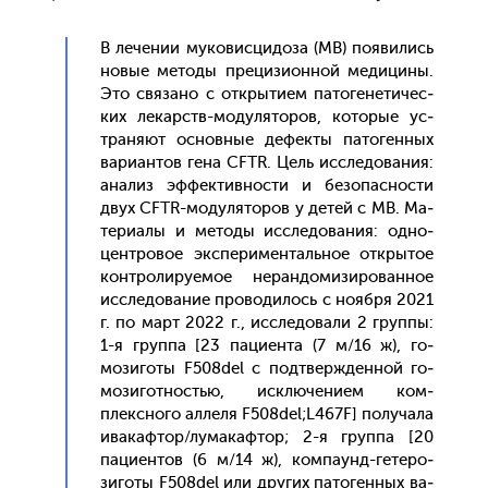
В ле­чении му­ковис­ци­доза (МВ) по­яви­лись
но­вые ме­тоды пре­цизи­он­ной ме­дици­ны.
Это свя­зано с от­кры­ти­ем па­тоге­нети­чес­
ких ле­карств-мо­дуля­торов, ко­торые ус­
тра­ня­ют ос­новные де­фек­ты па­тоген­ных
ва­ри­ан­тов ге­на CFTR. Цель ис­сле­дова­ния:
ана­лиз эф­фектив­ности и бе­зопас­ности
двух CFTR-мо­дуля­торов у де­тей с МВ. Ма­
тери­алы и ме­тоды ис­сле­дова­ния: од­но­
цен­тро­вое эк­спе­римен­таль­ное от­кры­тое
кон­тро­лиру­емое не­ран­до­мизи­рован­ное
ис­сле­дова­ние про­води­лось с но­яб­ря 2021
г. по март 2022 г., ис­сле­дова­ли 2 груп­пы:
1-я груп­па [23 па­ци­ен­та (7 м/16 ж), го­
мози­готы F508del с под­твержден­ной го­
мози­гот­ностью, ис­клю­чени­ем ком­
плексно­го ал­ле­ля F508del;L467F] по­луча­ла
ива­каф­тор/лу­макаф­тор; 2-я груп­па [20
па­ци­ен­тов (6 м/14 ж), ком­па­унд-ге­теро­
зиго­ты F508del или дру­гих па­тоген­ных ва­