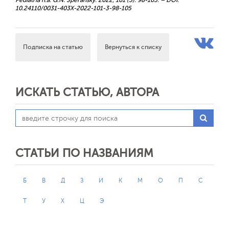
Pediatria n.a. G.N. Speransky. 2022; 101 (3): 98-105. – DOI:
10.24110/0031-403X-2022-101-3-98-105
Подписка на статью
Вернуться к списку
ИСКАТЬ СТАТЬЮ, АВТОРА
СТАТЬИ ПО НАЗВАНИЯМ
Б
В
Д
З
И
К
М
О
П
С
Т
У
Х
Ц
Э