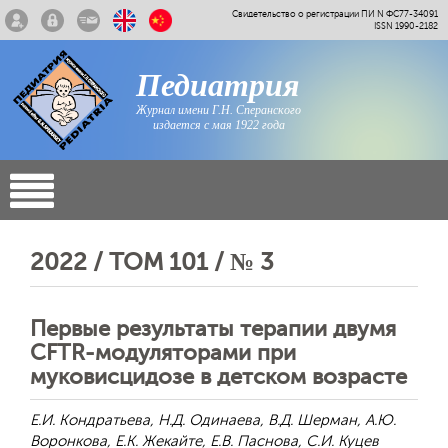
Свидетельство о регистрации ПИ N ФС77-34091
ISSN 1990-2182
Педиатрия
Журнал имени Г.Н. Сперанского
издается с мая 1922 года
2022 / ТОМ 101 / № 3
Первые результаты терапии двумя
CFTR-модуляторами при
муковисцидозе в детском возрасте
Е.И. Кондратьева, Н.Д. Одинаева, В.Д. Шерман, А.Ю.
Воронкова, Е.К. Жекайте, Е.В. Паснова, С.И. Куцев