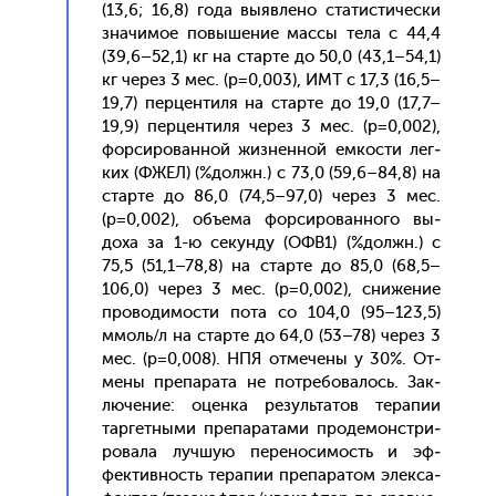
(13,6; 16,8) го­да вы­яв­ле­но ста­тис­ти­чес­ки
зна­чимое по­выше­ние мас­сы те­ла с 44,4
(39,6–52,1) кг на стар­те до 50,0 (43,1–54,1)
кг че­рез 3 мес. (р=0,003), ИМТ с 17,3 (16,5–
19,7) пер­центи­ля на стар­те до 19,0 (17,7–
19,9) пер­центи­ля че­рез 3 мес. (р=0,002),
фор­си­рован­ной жиз­ненной ем­кости лег­
ких (ФЖЕЛ) (%должн.) с 73,0 (59,6–84,8) на
стар­те до 86,0 (74,5–97,0) че­рез 3 мес.
(р=0,002), объ­ема фор­си­рован­но­го вы­
доха за 1-ю се­кун­ду (ОФВ1) (%должн.) с
75,5 (51,1–78,8) на стар­те до 85,0 (68,5–
106,0) че­рез 3 мес. (р=0,002), сни­жение
про­води­мос­ти по­та со 104,0 (95–123,5)
ммоль/л на стар­те до 64,0 (53–78) че­рез 3
мес. (р=0,008). НПЯ от­ме­чены у 30%. От­
ме­ны пре­пара­та не пот­ре­бова­лось. Зак­
лю­чение: оцен­ка ре­зуль­та­тов те­рапии
тар­гетны­ми пре­пара­тами про­демонс­три­
рова­ла луч­шую пе­рено­симость и эф­
фектив­ность те­рапии пре­пара­том элек­са­