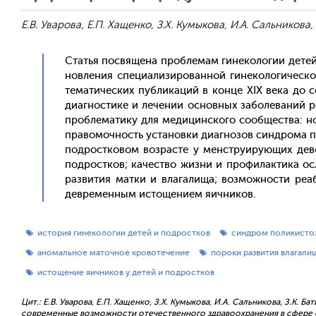
Е.В. Уварова, Е.П. Хащенко, З.Х. Кумыкова, И.А. Сальникова,
Статья пос­вя­щена проб­ле­мам ги­неко­логии де­тей
нов­ле­ния спе­ци­али­зиро­ван­ной ги­неко­логи­чес
те­мати­чес­ких пуб­ли­каций в кон­це XIX ве­ка до 
ди­аг­ности­ке и ле­чении ос­новных за­боле­ваний р
проб­ле­мати­ку для ме­дицин­ско­го со­об­щес­тва: н
пра­вомоч­ность ус­та­нов­ки ди­аг­но­зов син­дро­ма п
под­рос­тко­вом воз­расте у менс­тру­иру­ющих де­в
под­рос­тков; ка­чес­тво жиз­ни и про­филак­ти­ка о
раз­ви­тия мат­ки и вла­гали­ща; воз­можнос­ти ре­а
девре­мен­ным ис­то­щени­ем я­ич­ни­ков.
история гинекологии детей и подростков
синдром поликистоз
аномальное маточное кровотечение
пороки развития влагали
истощение яичников у детей и подростков
Цит.: Е.В. Уварова, Е.П. Хащенко, З.Х. Кумыкова, И.А. Сальникова, З.К. Ба
современные возможности отечественного здравоохранения в сфере ох