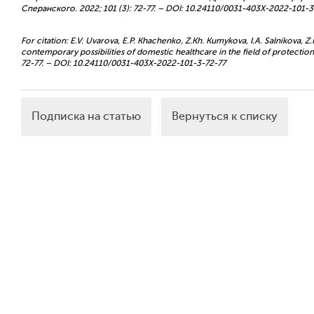
Сперанского. 2022; 101 (3): 72-77. – DOI: 10.24110/0031-403X-2022-101-3
For citation: E.V. Uvarova, E.P. Khachenko, Z.Kh. Kumykova, I.A. Salnikova, Z
contemporary possibilities of domestic healthcare in the field of protection o
72-77. – DOI: 10.24110/0031-403X-2022-101-3-72-77
Подписка на статью
Вернуться к списку