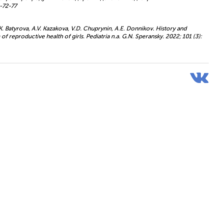
-72-77
.K. Batyrova, A.V. Kazakova, V.D. Chuprynin, A.E. Donnikov. History and
f reproductive health of girls. Pediatria n.a. G.N. Speransky. 2022; 101 (3):