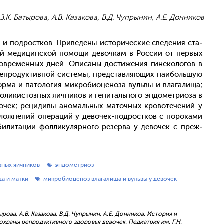
 З.К. Батырова, А.В. Казакова, В.Д. Чупрынин, А.Е. Донников
 и под­рос­тков. При­веде­ны ис­то­ричес­кие све­дения ста­
­кой ме­дицин­ской по­мощи де­воч­кам в Рос­сии от пер­вых
сов­ре­мен­ных дней. Опи­саны дос­ти­жения ги­неко­логов в
еп­ро­дук­тивной сис­те­мы, пред­став­ля­ющих на­иболь­шую
ор­ма и па­толо­гия мик­ро­би­оце­ноза вуль­вы и вла­гали­ща;
о­ликис­тозных я­ич­ни­ков и ге­ниталь­но­го эн­до­мет­ри­оза в
очек; ре­циди­вы ано­маль­ных ма­точ­ных кро­воте­чений у
с­ложне­ний опе­раций у де­вочек-под­рос­тков с по­рока­ми
би­лита­ции фол­ли­куляр­но­го ре­зер­ва у де­вочек с преж­
ных яичников
эндометриоз
ща и матки
микробиоценоз влагалища и вульвы у девочек
тырова, А.В. Казакова, В.Д. Чупрынин, А.Е. Донников. История и
раны репродуктивного здоровья девочек. Педиатрия им. Г.Н.