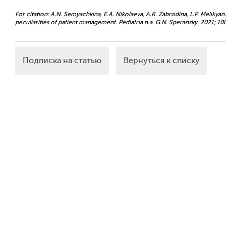
For citation: А.N. Semyachkina, E.А. Nikolaeva, А.R. Zabrodina, L.P. Melikyan
peculiarities of patient management. Pediatria n.a. G.N. Speransky. 2021; 100
Подписка на статью
Вернуться к списку