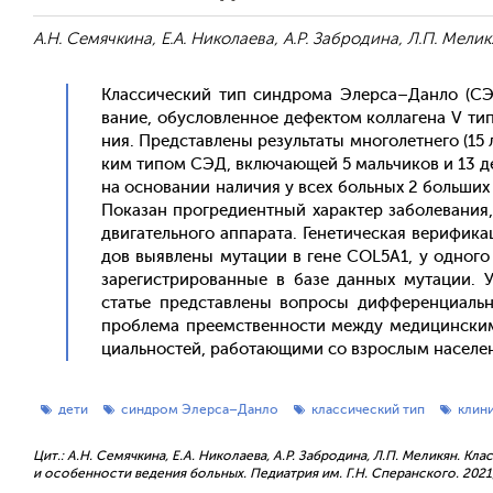
А.Н. Семячкина, Е.А. Николаева, А.Р. Забродина, Л.П. Мелик
Клас­си­чес­кий тип син­дро­ма Элер­са–Дан­ло (СЭД
вание, обус­ловлен­ное де­фек­том кол­ла­гена V ти­п
ния. Пред­став­ле­ны ре­зуль­та­ты мно­голет­не­го (1
ким ти­пом СЭД, вклю­ча­ющей 5 маль­чи­ков и 13 де­
на ос­но­вании на­личия у всех боль­ных 2 боль­ших 
По­казан прог­ре­ди­ен­тный ха­рак­тер за­боле­вани
дви­гатель­но­го ап­па­рата. Ге­нети­чес­кая ве­рифи­к
дов вы­яв­ле­ны му­тации в ге­не COL5A1, у од­но­го
за­регис­три­рован­ные в ба­зе дан­ных му­тации. У
статье пред­став­ле­ны воп­ро­сы диф­фе­рен­ци­аль­
проб­ле­ма пре­емс­твен­ности меж­ду ме­дицин­ски­
ци­аль­нос­тей, ра­бота­ющи­ми со взрос­лым на­селе­
дети
синдром Элерса–Данло
классический тип
клин
Цит.: А.Н. Семячкина, Е.А. Николаева, А.Р. Забродина, Л.П. Меликян.
и особенности ведения больных. Педиатрия им. Г.Н. Сперанского. 2021; 