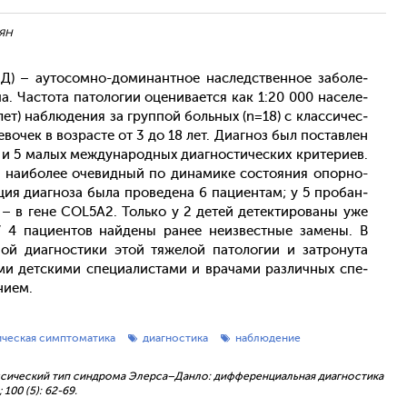
ян
) – а­уто­сом­но-до­минан­тное нас­ледс­твен­ное за­боле­
а. Час­то­та па­толо­гии оце­нива­ет­ся как 1:20 000 на­селе­
5 лет) наб­лю­дения за груп­пой боль­ных (n=18) с клас­си­чес­
вочек в воз­расте от 3 до 18 лет. Ди­аг­ноз был пос­тавлен
и 5 ма­лых меж­ду­народ­ных ди­аг­ности­чес­ких кри­тери­ев.
я, на­ибо­лее оче­вид­ный по ди­нами­ке сос­то­яния опор­но-
ация ди­аг­но­за бы­ла про­веде­на 6 па­ци­ен­там; у 5 про­бан­
 – в ге­не COL5A2. Толь­ко у 2 де­тей де­тек­ти­рова­ны уже
 4 па­ци­ен­тов най­де­ны ра­нее не­из­вес­тные за­мены. В
ной ди­аг­ности­ки этой тя­желой па­толо­гии и зат­ро­нута
ми дет­ски­ми спе­ци­алис­та­ми и вра­чами раз­личных спе­
ни­ем.
ическая симптоматика
диагностика
наблюдение
 Классический тип синдрома Элерса–Данло: дифференциальная диагностика
100 (5): 62-69.