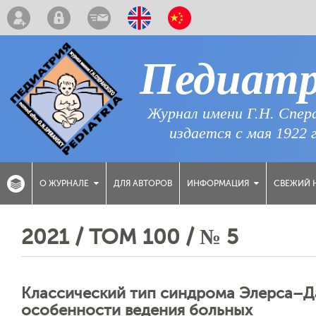
Педиат
Журнал имени Г.Н. Спер
издается с мая 1922 
ДЛЯ АВТОРОВ
СВЕЖИЙ 
О ЖУРНАЛЕ
ИНФОРМАЦИЯ
2021 / ТОМ 100 / № 5
Классический тип синдрома Элерса–Д
особенности ведения больных