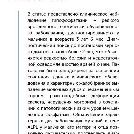
В статье пред­став­ле­но кли­ничес­кое наб­
лю­дение ги­пофос­фа­тазии – ред­ко­го
врож­денно­го ге­нети­чес­ки обус­ловлен­но­
го за­боле­вания, ди­аг­ности­рован­но­го у
маль­чи­ка в воз­расте 3 лет 6 мес. Ди­аг­
ности­чес­кий по­иск до пос­та­нов­ки вер­но­
го ди­аг­но­за за­нял бо­лее 2 лет, что объ­яс­
ня­ет­ся ред­костью бо­лез­ни и не­дос­та­точ­
ной ос­ве­дом­ленностью вра­чей о ней. Па­
толо­гия бы­ла за­подоз­ре­на на ос­но­вании
со­чета­ния дан­ных кли­ничес­ко­го об­сле­
дова­ния и ха­рак­терных жа­лоб (ран­нее вы­
паде­ние мо­лоч­ных зу­бов с не­из­ме­нен­ным
кор­нем, ра­хито­подоб­ные де­фор­ма­ции
ске­лета, на­руше­ния мо­тори­ки) в со­чета­
нии с па­толо­гичес­ки низ­ким уров­нем ще­
лоч­ной фос­фа­тазы. Об­на­руже­ние ха­рак­
терных для за­боле­вания му­таций в ге­не
ALPL у маль­чи­ка, его ма­тери и от­ца поз­
во­лило окон­ча­тель­но под­твер­дить ди­аг­