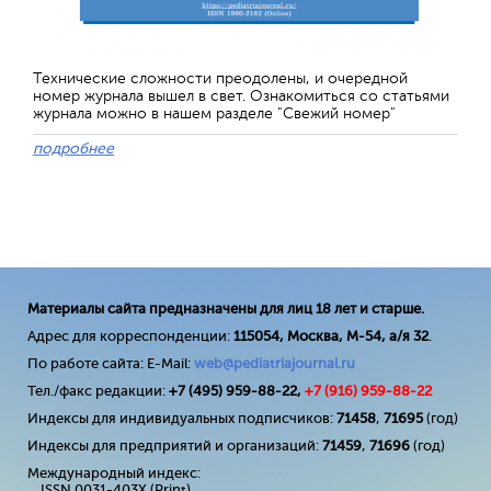
Технические сложности преодолены, и очередной
номер журнала вышел в свет. Ознакомиться со статьями
журнала можно в нашем разделе "Свежий номер"
подробнее
Материалы сайта предназначены для лиц 18 лет и старше.
Адрес для корреспонденции:
115054, Москва, М-54, а/я 32
.
По работе сайта: E-Mail:
web@pediatriajournal.ru
Тел./факс редакции:
+7 (495) 959-88-22,
+7 (
916
) 959-88-22
Индексы для индивидуальных подписчиков:
71458
,
71695
(год)
Индексы для предприятий и организаций:
71459
,
71696
(год)
Международный индекс:
ISSN 0031-403X (Print)