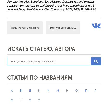
For citation: M.K. Soboleva, E.A. Maslova. Diagnostics and enzyme
replacement therapy of childhood-onset hypophosphatasia in a 5-
year -old boy. Pediatria n.a. G.N. Speransky. 2021; 100 (3): 289-294.
Подписка на статью
Вернуться к списку
ИСКАТЬ СТАТЬЮ, АВТОРА
СТАТЬИ ПО НАЗВАНИЯМ
А
В
Д
И
К
М
Н
О
П
Р
С
Т
Х
Э