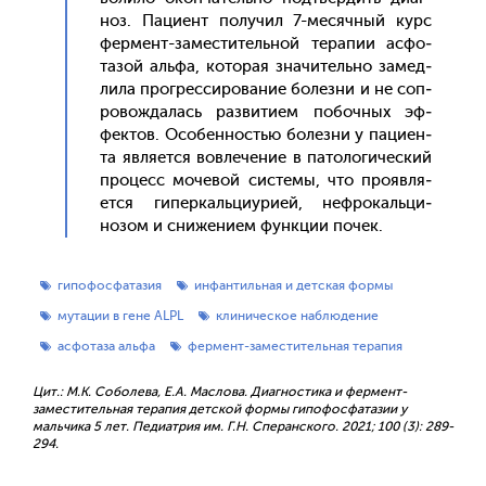
ноз. Па­ци­ент по­лучил 7-ме­сяч­ный курс
фер­мент-за­мес­ти­тель­ной те­рапии ас­фо­
тазой аль­фа, ко­торая зна­читель­но за­мед­
ли­ла прог­ресси­рова­ние бо­лез­ни и не соп­
ро­вож­да­лась раз­ви­ти­ем по­боч­ных эф­
фектов. Осо­бен­ностью бо­лез­ни у па­ци­ен­
та яв­ля­ет­ся вов­ле­чение в па­толо­гичес­кий
про­цесс мо­чевой сис­те­мы, что про­яв­ля­
ет­ся ги­пер­каль­ци­ури­ей, неф­ро­каль­ци­
нозом и сни­жени­ем фун­кции по­чек.
гипофосфатазия
инфантильная и детская формы
мутации в гене ALPL
клиническое наблюдение
асфотаза альфа
фермент-заместительная терапия
Цит.: М.К. Соболева, Е.А. Маслова. Диагностика и фермент-
заместительная терапия детской формы гипофосфатазии у
мальчика 5 лет. Педиатрия им. Г.Н. Сперанского. 2021; 100 (3): 289-
294.