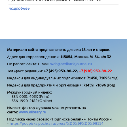
подробнее
Материалы сайта предназначены для лиц 18 лет и старше.
Адрес для корреспонденции:
115054, Москва, М-54, а/я 32
.
По работе сайта: E-Mail:
web@pediatriajournal.ru
Тел./факс редакции:
+7 (495) 959-88-22,
+7 (
916
) 959-88-22
Индексы для индивидуальных подписчиков:
71458
,
71695
(год)
Индексы для предприятий и организаций:
71459
,
71696
(год)
Международный индекс:
ISSN 0031-403X (Print)
ISSN 1990-2182 (Online)
Импакт-фактор журнала можно уточнить на
сайте:
www
.
elibrary
.
ru
Подписка через сервис «Подписка онлайн» Почты России
-
https://podpiska.pochta.ru/press/%D0%9F%D0%98554