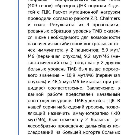
(409 ге­нов) об­разцов ДНК опу­холи 4 де­
тей с ГЦК. Рас­чет му­таци­он­ной наг­рузки
про­води­ли сог­ласно ра­боте Z.R. Chalmers
и со­авт. Ре­зуль­та­ты: из 4 про­ана­лизи­
рован­ных об­разцов уро­вень TMB ока­зал­
ся ни­же не­об­хо­димо­го для воз­можнос­ти
наз­на­чения ин­ги­бито­ров кон­троль­ных то­
чек им­му­ните­та у 2 па­ци­ен­тов: 5,9 мут/
Мб (пер­вичная опу­холь), 9,2 мут/Мб (ме­
тас­та­тичес­кий очаг), тог­да как у 2 дру­гих
боль­ных уро­вень TMB был вы­ше по­рого­
вого зна­чения – 10,9 мут/Мб (пер­вичная
опу­холь) и 48,5 мут/Мб (ме­тас­таз при ре­
циди­ве) со­от­ветс­твен­но. Зак­лю­чение: в
дан­ной ра­боте пред­став­лен на­чаль­ный
опыт оцен­ки уров­ня TMB у де­тей с ГЦК. В
на­шей се­рии наб­лю­дений уро­вень, поз­во­
ля­ющий наз­на­чить им­му­ноте­рапию (>10
мут/Мб), был от­ме­чен у 2 боль­ных. Це­
лесо­об­разно про­веде­ние даль­ней­ших ис­
сле­дова­ний на боль­шей ко­гор­те боль­ных