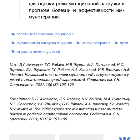
для оцен­ки ро­ли му­таци­он­ной наг­рузки в
прог­но­зе бо­лез­ни и эф­фектив­ности им­
му­ноте­рапии.
гепатоцеллюлярная карцинома
мутационная нагрузка опухоли
иммунотерапия
дети
опухоли печени у детей
Цит.: Д.Г. Ахаладзе, Г.С. Рабаев, Н.В. Жуков, М.А. Пятницкий, Н.С.
Горохов, Я.А. Жуликов, Г.Г. Рабаев, А.А. Касацкий, И.В. Володин, Н.В.
Мякова. Начальный опыт оценки мутационной нагрузки опухоли у
детей с гепатоцеллюлярной карциномой. Педиатрия им. Г.Н.
Сперанского. 2021; 100 (3): 193-199.
For citation: D.G. Akhaladze, G.S. Rabaev, N.V. Zhukov, M.A. Pyatnitskiy,
N.S. Gorochov, Y.A. Zhu likov, G.G. Rabaev, A.A. Kasatskiy, I.V. Volodin,
N.V. Myakova. The initial experience in estimating tumor mutation
burden in pediatric hepatocellular carcinoma. Pediatria n.a. G.N.
Speransky. 2021; 100 (3): 193-199.