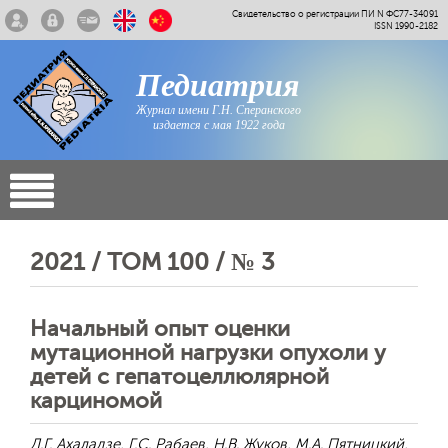
Свидетельство о регистрации ПИ N ФС77-34091
ISSN 1990-2182
Педиатрия
Журнал имени Г.Н. Сперанского
издается с мая 1922 года
2021 / ТОМ 100 / № 3
Начальный опыт оценки
мутационной нагрузки опухоли у
детей с гепатоцеллюлярной
карциномой
Д.Г. Ахаладзе, Г.С. Рабаев, Н.В. Жуков, М.А. Пятницкий,