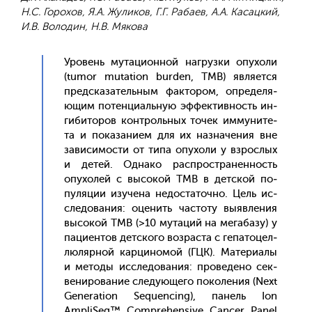
Н.С. Горохов, Я.А. Жуликов, Г.Г. Рабаев, А.А. Касацкий,
И.В. Володин, Н.В. Мякова
Уро­вень му­таци­он­ной наг­рузки опу­холи
(tumor mutation burden, TMB) яв­ля­ет­ся
пред­ска­затель­ным фак­то­ром, оп­ре­деля­
ющим по­тен­ци­аль­ную эф­фектив­ность ин­
ги­бито­ров кон­троль­ных то­чек им­му­ните­
та и по­каза­ни­ем для их наз­на­чения вне
за­виси­мос­ти от ти­па опу­холи у взрос­лых
и де­тей. Од­на­ко рас­простра­нен­ность
опу­холей с вы­сокой TMB в дет­ской по­
пуля­ции изу­чена не­дос­та­точ­но. Цель ис­
сле­дова­ния: оце­нить час­то­ту вы­яв­ле­ния
вы­сокой TMB (>10 му­таций на ме­габа­зу) у
па­ци­ен­тов дет­ско­го воз­раста с ге­пато­цел­
лю­ляр­ной кар­ци­номой (ГЦК). Ма­тери­алы
и ме­тоды ис­сле­дова­ния: про­веде­но сек­
ве­ниро­вание сле­ду­юще­го по­коле­ния (Next
Generation Sequencing), па­нель Ion
AmpliSeq™ Comprehensive Cancer Panel