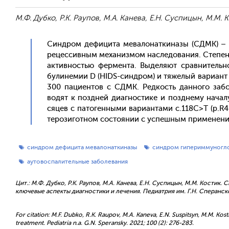
М.Ф. Дубко, Р.К. Раупов, М.А. Канева, Е.Н. Суспицын, М.М. 
Син­дром де­фици­та ме­вало­нат­ки­назы (СДМК) – ре
ре­цес­сивным ме­ханиз­мом нас­ле­дова­ния. Сте­пень
ак­тивностью фер­мента. Вы­деля­ют срав­ни­тель­
були­немии D (HIDS-син­дром) и тя­желый ва­ри­ант
300 па­ци­ен­тов с СДМК. Ред­кость дан­но­го за­б
водят к поз­дней ди­аг­ности­ке и поз­дне­му на­чал
сяцев с па­тоген­ны­ми ва­ри­ан­та­ми с.118С>T (p.R
теро­зигот­ном сос­то­янии с ус­пешным при­мене­ни­
синдром дефицита мевалонаткиназы
синдром гипериммуногл
аутовоспалительные заболевания
Цит.: М.Ф. Дубко, Р.К. Раупов, М.А. Канева, Е.Н. Суспицын, М.М. Кости
ключевые аспекты диагностики и лечения. Педиатрия им. Г.Н. Сперанског
For citation: M.F. Dubko, R.K. Raupov, M.A. Kaneva, E.N. Suspitsyn, M.M. Kost
treatment. Pediatria n.a. G.N. Speransky. 2021; 100 (2): 276-283.