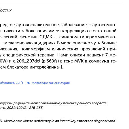
Костик
д­кое а­уто­вос­па­литель­ное за­боле­вание с а­уто­сом­но-
 тя­жес­ти за­боле­вания име­ет кор­ре­ляцию с ос­та­точ­ной
но лег­кий фе­нотип СДМК – син­дром ги­перим­му­ног­ло­
 – ме­вало­новую аци­дурию. В ми­ре опи­сано чуть боль­ше
оле­вания, по­лимор­физм кли­ничес­ких про­яв­ле­ний при­
у спе­цифи­чес­кой те­рапии. На­ми опи­сан па­ци­ент 7 ме­
40W) и с.206_207del (p.S69fs) в ге­не MVK в ком­па­унд-ге­
ем бло­като­ра ин­терлей­ки­на-1.
обулинемии D
мевалоновая ацидурия
к. Синдром дефицита мевалонаткиназы у ребенка раннего возраста:
о. 2021; 100 (2): 276-283.
ik. Mevalonate kinase deficiency in an infant: key aspects of diagnosis and