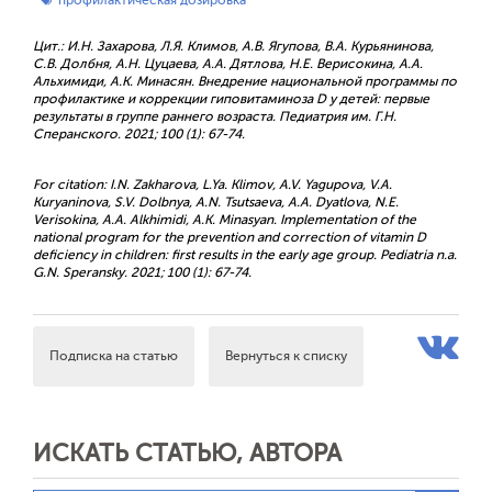
профилактическая дозировка
Цит.: И.Н. Захарова, Л.Я. Климов, А.В. Ягупова, В.А. Курьянинова,
С.В. Долбня, А.Н. Цуцаева, А.А. Дятлова, Н.Е. Верисокина, А.А.
Альхимиди, А.К. Минасян. Внедрение национальной программы по
профилактике и коррекции гиповитаминоза D у детей: первые
результаты в группе раннего возраста. Педиатрия им. Г.Н.
Сперанского. 2021; 100 (1): 67-74.
For citation: I.N. Zakharova, L.Ya. Klimov, A.V. Yagupova, V.A.
Kuryaninova, S.V. Dolbnya, A.N. Tsutsaeva, A.A. Dyatlova, N.E.
Verisokina, A.A. Alkhimidi, A.K. Minasyan. Implementation of the
national program for the prevention and correction of vitamin D
deficiency in children: first results in the early age group. Pediatria n.a.
G.N. Speransky. 2021; 100 (1): 67-74.
Подписка на статью
Вернуться к списку
ИСКАТЬ СТАТЬЮ, АВТОРА