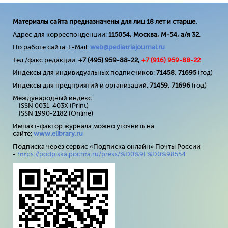
Материалы сайта предназначены для лиц 18 лет и старше.
Адрес для корреспонденции:
115054, Москва, М-54, а/я 32
.
По работе сайта: E-Mail:
web@pediatriajournal.ru
Тел./факс редакции:
+7 (495) 959-88-22,
+7 (
916
) 959-88-22
Индексы для индивидуальных подписчиков:
71458
,
71695
(год)
Индексы для предприятий и организаций:
71459
,
71696
(год)
Международный индекс:
ISSN 0031-403X (Print)
ISSN 1990-2182 (Online)
Импакт-фактор журнала можно уточнить на
сайте:
www
.
elibrary
.
ru
Подписка через сервис «Подписка онлайн» Почты России
-
https://podpiska.pochta.ru/press/%D0%9F%D0%98554