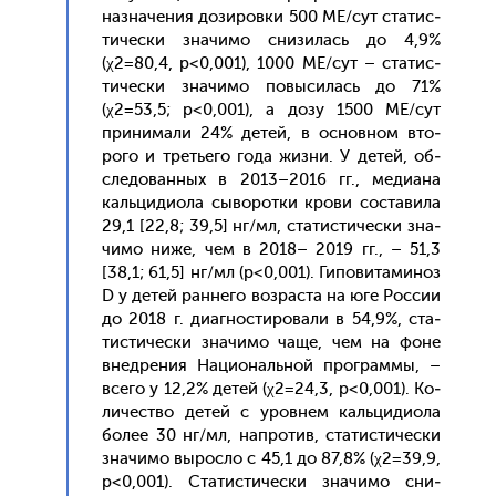
наз­на­чения до­зиров­ки 500 МЕ/сут ста­тис­
ти­чес­ки зна­чимо сни­зилась до 4,9%
(χ2=80,4, p<0,001), 1000 МЕ/сут – ста­тис­
ти­чес­ки зна­чимо по­выси­лась до 71%
(χ2=53,5; p<0,001), а до­зу 1500 МЕ/сут
при­нима­ли 24% де­тей, в ос­новном вто­
рого и треть­его го­да жиз­ни. У де­тей, об­
сле­дован­ных в 2013–2016 гг., ме­ди­ана
каль­ци­ди­ола сы­ворот­ки кро­ви сос­та­вила
29,1 [22,8; 39,5] нг/мл, ста­тис­ти­чес­ки зна­
чимо ни­же, чем в 2018– 2019 гг., – 51,3
[38,1; 61,5] нг/мл (p<0,001). Ги­пови­тами­ноз
D у де­тей ран­не­го воз­раста на юге Рос­сии
до 2018 г. ди­аг­ности­рова­ли в 54,9%, ста­
тис­ти­чес­ки зна­чимо ча­ще, чем на фо­не
внед­ре­ния На­ци­ональ­ной прог­раммы, –
все­го у 12,2% де­тей (χ2=24,3, p<0,001). Ко­
личес­тво де­тей с уров­нем каль­ци­ди­ола
бо­лее 30 нг/мл, нап­ро­тив, ста­тис­ти­чес­ки
зна­чимо вы­рос­ло с 45,1 до 87,8% (χ2=39,9,
p<0,001). Ста­тис­ти­чес­ки зна­чимо сни­