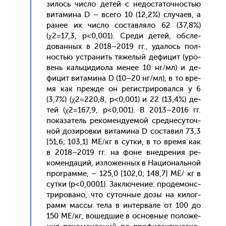
зилось чис­ло де­тей с не­дос­та­точ­ностью
ви­тами­на D – все­го 10 (12,2%) слу­ча­ев, а
ра­нее их чис­ло сос­тавля­ло 62 (37,8%)
(χ2=17,3, р<0,001). Сре­ди де­тей, об­сле­
дован­ных в 2018–2019 гг., уда­лось пол­
ностью ус­тра­нить тя­желый де­фицит (уро­
вень каль­ци­ди­ола ме­нее 10 нг/мл) и де­
фицит ви­тами­на D (10–20 нг/мл), в то вре­
мя как преж­де он ре­гис­три­ровал­ся у 6
(3,7%) (χ2=220,8, р<0,001) и 22 (13,4%) де­
тей (χ2=167,9, р<0,001). В 2013–2016 гг.
по­каза­тель ре­комен­ду­емой сред­не­суточ­
ной до­зиров­ки ви­тами­на D сос­та­вил 73,3
[51,6; 103,1] МЕ/кг в сут­ки, в то вре­мя как
в 2018–2019 гг. на фо­не внед­ре­ния ре­
комен­да­ций, из­ло­жен­ных в На­ци­ональ­ной
прог­рамме, – 125,0 [102,0; 148,7] МЕ/ кг в
сут­ки (р<0,0001). Зак­лю­чение: про­демонс­
три­рова­но, что су­точ­ные до­зы на ки­лог­
рамм мас­сы те­ла в ин­терва­ле от 100 до
150 МЕ/кг, во­шед­шие в ос­новные по­ложе­