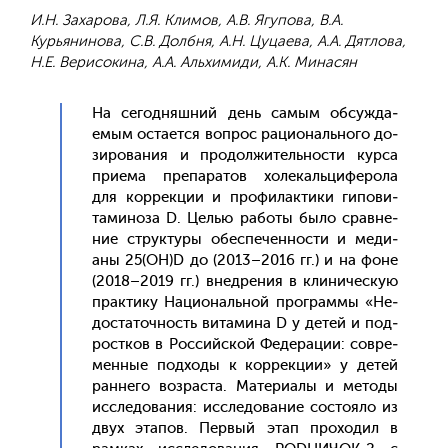
И.Н. Захарова, Л.Я. Климов, А.В. Ягупова, В.А.
Курьянинова, С.В. Долбня, А.Н. Цуцаева, А.А. Дятлова,
Н.Е. Верисокина, А.А. Альхимиди, А.К. Минасян
На се­год­няшний день са­мым об­сужда­
емым ос­та­ет­ся воп­рос ра­ци­ональ­но­го до­
зиро­вания и про­дол­жи­тель­нос­ти кур­са
при­ема пре­пара­тов хо­лекаль­ци­феро­ла
для кор­рекции и про­филак­ти­ки ги­пови­
тами­ноза D. Целью ра­боты бы­ло срав­не­
ние струк­ту­ры обес­пе­чен­ности и ме­ди­
аны 25(ОН)D до (2013–2016 гг.) и на фо­не
(2018–2019 гг.) внед­ре­ния в кли­ничес­кую
прак­ти­ку На­ци­ональ­ной прог­раммы «Не­
дос­та­точ­ность ви­тами­на D у де­тей и под­
рос­тков в Рос­сий­ской Фе­дера­ции: сов­ре­
мен­ные под­хо­ды к кор­рекции» у де­тей
ран­не­го воз­раста. Ма­тери­алы и ме­тоды
ис­сле­дова­ния: ис­сле­дова­ние сос­то­яло из
двух эта­пов. Пер­вый этап про­ходил в