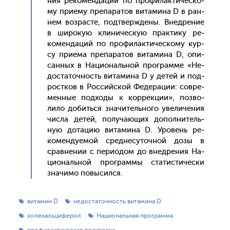
ния ре­комен­да­ций по про­филак­ти­чес­ко­
му при­ему пре­пара­тов ви­тами­на D в ран­
нем воз­расте, под­твержде­ны. Внед­ре­ние
в ши­рокую кли­ничес­кую прак­ти­ку ре­
комен­да­ций по про­филак­ти­чес­ко­му кур­
су при­ема пре­пара­тов ви­тами­на D, опи­
сан­ных в На­ци­ональ­ной прог­рамме «Не­
дос­та­точ­ность ви­тами­на D у де­тей и под­
рос­тков в Рос­сий­ской Фе­дера­ции: сов­ре­
мен­ные под­хо­ды к кор­рекции», поз­во­
лило до­бить­ся зна­читель­но­го уве­личе­ния
чис­ла де­тей, по­луча­ющих до­пол­ни­тель­
ную до­тацию ви­тами­на D. Уро­вень ре­
комен­ду­емой сред­не­суточ­ной до­зы в
срав­не­нии с пе­ри­одом до внед­ре­ния На­
ци­ональ­ной прог­раммы ста­тис­ти­чес­ки
зна­чимо по­высил­ся.
витамин D
недостаточность витамина D
холекальциферол
Национальная программа