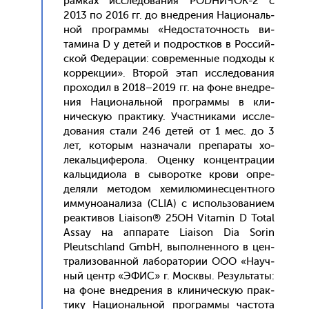
рам­ках ис­сле­дова­ния РОDНИ­ЧОК-2 с
2013 по 2016 гг. до внед­ре­ния На­ци­ональ­
ной прог­раммы «Не­дос­та­точ­ность ви­
тами­на D у де­тей и под­рос­тков в Рос­сий­
ской Фе­дера­ции: сов­ре­мен­ные под­хо­ды к
кор­рекции». Вто­рой этап ис­сле­дова­ния
про­ходил в 2018–2019 гг. на фо­не внед­ре­
ния На­ци­ональ­ной прог­раммы в кли­
ничес­кую прак­ти­ку. Учас­тни­ками ис­сле­
дова­ния ста­ли 246 де­тей от 1 мес. до 3
лет, ко­торым наз­на­чали пре­пара­ты хо­
лекаль­ци­феро­ла. Оцен­ку кон­цен­тра­ции
каль­ци­ди­ола в сы­ворот­ке кро­ви оп­ре­
деля­ли ме­тодом хе­милю­минес­цен­тно­го
им­му­но­ана­лиза (CLIA) с ис­поль­зо­вани­ем
ре­ак­ти­вов Liaison® 25OH Vitamin D Total
Assay на ап­па­рате Liaison Dia Sorin
Pleutschland GmbH, вы­пол­ненно­го в цен­
тра­лизо­ван­ной ла­бора­тории О­ОО «На­уч­
ный центр «ЭФИС» г. Мос­квы. Ре­зуль­та­ты:
на фо­не внед­ре­ния в кли­ничес­кую прак­
ти­ку На­ци­ональ­ной прог­раммы час­то­та